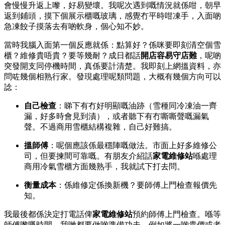
會慢慢升返上嚟，好易變壞。我呢次遇到嘅情況就係咁，朝早
返到鋪頭，摸下個展示櫃嘅玻璃，感覺冇平時咁凍手，入面啲
急凍餃子摸落去有啲軟身，個心知不妙。
當時我腦入面第一個反應就係：點算好？係咪要即刻清空個雪
櫃？維修貴唔貴？要等幾耐？成日都話
開店容易守店難
，呢啲
突發開支同停機時間，真係要計清楚。我即刻上網搵資料，亦
問咗幾個相熟行家。發現處理呢類問題，大概有幾個方向可以
諗：
自己檢查
：睇下有冇好明顯嘅油跡（雪種同冷凍油一齊
漏，好多時會見到漬），或者聽下有冇嘶嘶聲嘅漏氣
聲。不過商用雪櫃結構複雜，自己好難搞。
搵師傅
：呢個應該係最穩陣嘅做法。市面上好多維修公
司，但要揀間可靠嘅。有朋友介紹話
家電維修站
喺處理
商用冷氣雪櫃方面幾熟手，我就試下打去問。
衡量成本
：係維修定係換新機？要師傅上門檢查報價先
知。
我最後都係決定打電話俾
家電維修站
預約師傅上門檢查。喺等
師傅嚟嘅時間，我哋都要做啲準備功夫，例如將一啲貴價或者