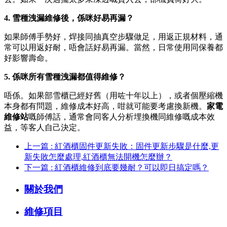
4. 雪種洩漏維修後，係咪好易再漏？
如果師傅手勢好，焊接同抽真空步驟做足，用返正規材料，通
常可以用返好耐，唔會話好易再漏。當然，日常使用同保養都
好影響壽命。
5. 係咪所有雪種洩漏都值得維修？
唔係。如果部雪櫃已經好舊（用咗十年以上），或者個壓縮機
本身都有問題，維修成本好高，咁就可能要考慮換新機。
家電
維修站
嘅師傅話，通常會同客人分析埋換機同維修嘅成本效
益，等客人自己決定。
上一篇 : 紅酒櫃固件更新失敗：固件更新步驟是什麼,更
新失敗怎麼處理,紅酒櫃無法開機怎麼辦？
下一篇 : 紅酒櫃維修到底要幾耐？可以即日搞定嗎？
關於我們
維修項目