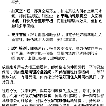
平滑。
抽真空
：駁一部真空泵落去，抽走系統內所有空氣同水
氣。師傅強調呢步好關鍵，
如果唔抽乾淨真空，入面有
水氣，好快又會整壞部機
，而且影響製冷效果。佢抽咗
差唔多半個鐘。
充注雪種
：跟返部雪櫃嘅規格，用電子磅好精準地注入
新雪種。唔係就咁入氣體，要計準重量。
試行檢測
：開機運行，檢查製冷溫度、壓力係數同埋有
冇再漏。等咗大概一個鐘，雪櫃內溫度已經降到設定
嘅-18度，出風口好凍，證明成功。
成個維修用咗大概三個幾鐘。師傅臨走前仲提醒我，平時要點
保養，例如
定期清理冷凝器網
（即係後面塊好塵嘅網），等部
機散熱好，冇咁易壞。仲有擺貨時
唔好頂住入風同出風口
，保
持對流。
經過今次，我學到嘢。與其等到壞機先搵人整，搞到手忙腳
亂，不如平時做好
預防性保養
。同埋遇到問題，揀一間有信譽
嘅維修公司好緊要，好似今次
家電維修站
嘅師傅，手勢純熟，
解釋清楚，收費明碼實價，令我安心好多。至少唔使驚佢亂咁