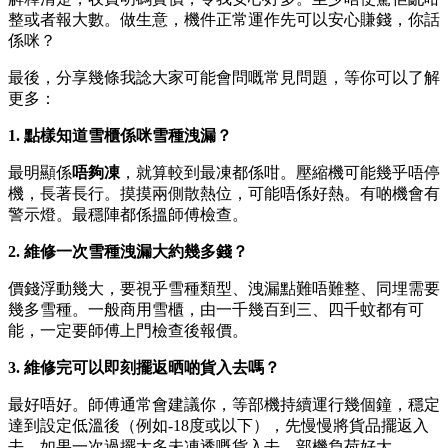
整或者報大數。做生意，機件正常運作先可以安心賺錢，你話
係咪？
最後，分享幾條我諗大家可能會問嘅常見問題，等你可以了解
更多：
1. 點樣知道雪櫃係咪雪種洩漏？
最明顯係
唔夠凍
，就算較到最凍都係咁。壓縮機可能幾乎唔停
機，長著長行。摸摸兩側散熱位，可能唔係好熱。有啲機會有
警示燈。最穩陣都係搵師傅檢查。
2. 維修一次雪種洩漏大約幾多錢？
價錢浮動幾大，要視乎雪種類型、洩漏點難唔難整、同埋需要
幾多雪種。一般商用雪櫃，由一千幾百到三、四千蚊都有可
能，一定要師傅上門檢查後報價。
3. 維修完可以即刻擺返晒啲貨入去嗎？
最好唔好。師傅通常會建議你，等部機持續運行幾個鐘，穩定
達到設定低溫後（例如-18度或以下），先慢慢將貨品擺返入
去。如果一次過擺太多未凍透嘅貨入去，部機負荷好大。