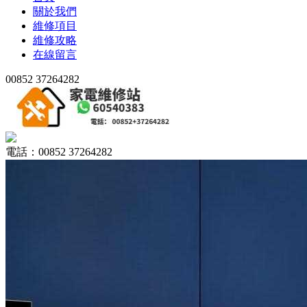
關於我們
維修項目
維修攻略
在線留言
00852 37264282
電話：00852 37264282