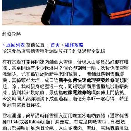
維修攻略
< 返回列表
當前位置：
首页
>
維修攻略
冷凍食品店雪櫃雪種泄漏點算好？維修過程全記錄
有冇試過打開你間凍肉鋪個大雪櫃，發現入面啲貨品好似冇咁
凍，甚至開始有少少軟淋淋？個心即刻離一離，諗緊係咪雪種
洩漏咗。尤其係對於啲新手老闆嚟講，一開鋪就遇到雪櫃壞
機，真係頭都大埋，成日諗
新手如何快速處理突發維修
呢類問
題。嗱，我就親身經歷過一次，間鋪頭個商用雪櫃無啦啦唔夠
凍，搞到我都幾頭痕，最後搵咗
家電維修站
嘅師傅上門搞掂。
今次就同大家詳細講下成個過程，順便分享吓一啲心得，希望
幫到有需要嘅你啦。
雪種泄漏，簡單講就係雪櫃入面用嚟製冷嗰啲氣體（通常係雪
種R134a或者R404a呢類）漏走咗。冇咗足夠嘅雪種，部機幾
勤力都製唔到足夠嘅冷氣，入面啲凍肉、海鮮、雪糕嘅溫度就