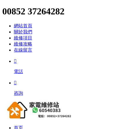
00852 37264282
網站首頁
關於我們
維修項目
維修攻略
在線留言

電話

咨詢
首页