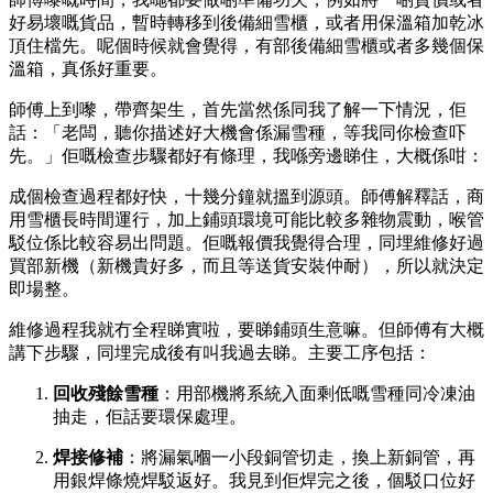
好易壞嘅貨品，暫時轉移到後備細雪櫃，或者用保溫箱加乾冰
頂住檔先。呢個時候就會覺得，有部後備細雪櫃或者多幾個保
溫箱，真係好重要。
師傅上到嚟，帶齊架生，首先當然係同我了解一下情況，佢
話：「老闆，聽你描述好大機會係漏雪種，等我同你檢查吓
先。」佢嘅檢查步驟都好有條理，我喺旁邊睇住，大概係咁：
成個檢查過程都好快，十幾分鐘就搵到源頭。師傅解釋話，商
用雪櫃長時間運行，加上鋪頭環境可能比較多雜物震動，喉管
駁位係比較容易出問題。佢嘅報價我覺得合理，同埋維修好過
買部新機（新機貴好多，而且等送貨安裝仲耐），所以就決定
即場整。
維修過程我就冇全程睇實啦，要睇鋪頭生意嘛。但師傅有大概
講下步驟，同埋完成後有叫我過去睇。主要工序包括：
回收殘餘雪種
：用部機將系統入面剩低嘅雪種同冷凍油
抽走，佢話要環保處理。
焊接修補
：將漏氣嗰一小段銅管切走，換上新銅管，再
用銀焊條燒焊駁返好。我見到佢焊完之後，個駁口位好