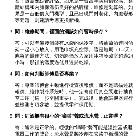
答：這需要綜合評估。如果是一台當年購買價較高、整
體結構和內膽保溫仍良好的品牌櫃，維修是划算的。如
果是一台低價入門機型，且已出現門封老化、內膽變形
等問題，則建議考慮更換新機。
問：維修期間，裡面的酒該如何暫時保存？
答：可以準備幾個裝有冰袋的保冷箱，將葡萄酒連同酒
架一起小心放入，用毛巾填充空隙。這是短期（1-2天）
應急的最佳方法。切勿將酒放入家用冰箱冷藏室超過24
小時，那裡的溫度過低且過於乾燥。
問：如何判斷師傅是否專業？
答：專業師傅會主動進行檢查後報價，而不是聽描述就
報價。維修製冷系統時，他一定會使用真空泵進行抽真
空工序（這一步至關重要）。完成後，他會讓機器運行
並檢測各項參數，並提供零件保用期。
問：紅酒櫃有很小的“嘀嗒”聲或流水聲，正常嗎？
答：通常是正常的。輕微的“嘀嗒”聲可能是溫控器或繼
電器工作的聲音；流水聲是製冷劑在管路中循環的聲