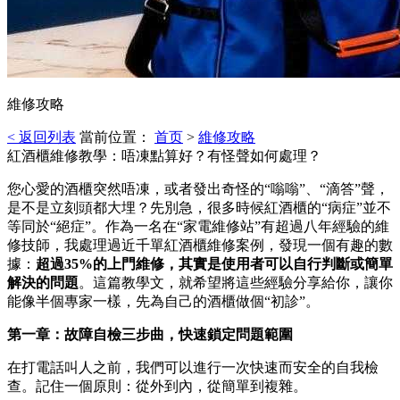
維修攻略
< 返回列表
當前位置：
首页
>
維修攻略
紅酒櫃維修教學：唔凍點算好？有怪聲如何處理？
您心愛的酒櫃突然唔凍，或者發出奇怪的“嗡嗡”、“滴答”聲，
是不是立刻頭都大埋？先別急，很多時候紅酒櫃的“病症”並不
等同於“絕症”。作為一名在“家電維修站”有超過八年經驗的維
修技師，我處理過近千單紅酒櫃維修案例，發現一個有趣的數
據：
超過35%的上門維修，其實是使用者可以自行判斷或簡單
解決的問題
。這篇教學文，就希望將這些經驗分享給你，讓你
能像半個專家一樣，先為自己的酒櫃做個“初診”。
第一章：故障自檢三步曲，快速鎖定問題範圍
在打電話叫人之前，我們可以進行一次快速而安全的自我檢
查。記住一個原則：從外到內，從簡單到複雜。