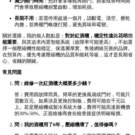
減少開門時間
：想好要拿哪瓶再開門。頻繁或長時間開
門會導致壓縮機頻繁啟動，增加耗損。
長期不用
：若需停用超過一個月，請斷電、清空、擦乾
內膽，並將櫃門略微打開，避免異味和霉變。
關於選購，我的個人觀點是：
對於紅酒櫃，穩定性遠比花哨功
能重要
。與其追求內置智能系統（故障率可能更高），不如選
擇一個壓縮機性能穩定、保溫層厚實、售後網絡完善的品牌。
在預算內，優先考慮壓縮機的品質和能耗等級，這才是長期省
心、省錢的關鍵。
常見問題
問：維修一次紅酒櫃大概要多少錢？
答：費用因故障而異。簡單的更換風扇或門封，可能只
需數百元。如果涉及更換控制板，費用可能在千元以
上。若是壓縮機或製冷系統大修，費用可能高達新機價
的30%-50%。正規維修商會在檢查後提供明確報價。
問：我的酒櫃用了6年，壓縮機壞了，值得修嗎？