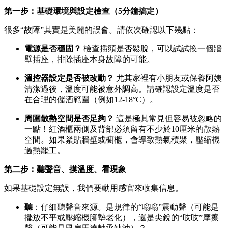
第一步：基礎環境與設定檢查（5分鐘搞定）
很多“故障”其實是美麗的誤會。請依次確認以下幾點：
電源是否穩固？
檢查插頭是否鬆脫，可以試試換一個牆
壁插座，排除插座本身故障的可能。
溫控器設定是否被改動？
尤其家裡有小朋友或保養阿姨
清潔過後，溫度可能被意外調高。請確認設定溫度是否
在合理的儲酒範圍（例如12-18°C）。
周圍散熱空間是否足夠？
這是極其常見但容易被忽略的
一點！紅酒櫃兩側及背部必須留有不少於10厘米的散熱
空間。如果緊貼牆壁或櫥櫃，會導致熱氣積聚，壓縮機
過熱罷工。
第二步：聽聲音、摸溫度、看現象
如果基礎設定無誤，我們要動用感官來收集信息。
聽
：仔細聽聲音來源。是規律的“嗡嗡”震動聲（可能是
擺放不平或壓縮機腳墊老化），還是尖銳的“吱吱”摩擦