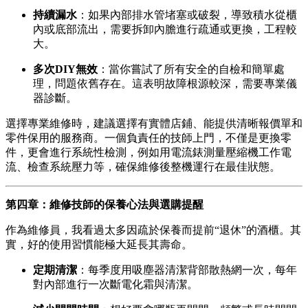
持續漏水
：如果內部排水管堵塞或破裂，導致積水從櫃
內或底部流出，需要拆卸內膽進行疏通或更換，工程較
大。
多次DIY無效
：當你嘗試了所有安全的自檢和簡單處
理，問題依舊存在。這表明故障根源較深，需要專業儀
器診斷。
選擇專業維修時，建議選擇有實體店鋪、能提供清晰報價單和
零件保用的服務商。一個負責任的技師上門，不僅是更換零
件，更會進行系統性檢測，例如用電流錶測量壓縮機工作電
流、檢查系統壓力等，確保維修後整機運行在最佳狀態。
第四章：維修技師的保養心法與選購提醒
作為維修員，我看過太多因疏於保養而提前“退休”的酒櫃。其
實，好的使用習慣能極大延長其壽命。
定期清潔
：每季度用吸塵器清潔背部散熱網一次，每年
對內部進行一次斷電化霜與清潔。