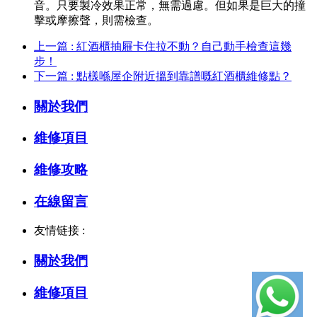
音。只要製冷效果正常，無需過慮。但如果是巨大的撞
擊或摩擦聲，則需檢查。
上一篇 : 紅酒櫃抽屜卡住拉不動？自己動手檢查這幾
步！
下一篇 : 點樣喺屋企附近搵到靠譜嘅紅酒櫃維修點？
關於我們
維修項目
維修攻略
在線留言
友情链接 :
關於我們
維修項目