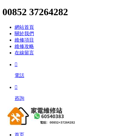
00852 37264282
網站首頁
關於我們
維修項目
維修攻略
在線留言

電話

咨詢
首页