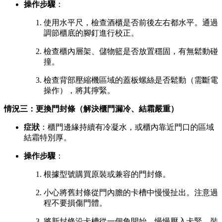
操作步驟
：
使用水平尺，檢查酒櫃是否前後左右都水平。通過
調節櫃底的腳釘進行校正。
檢查櫃內層架、儲物籃是否放置穩固，有無鬆動碰
撞。
檢查背部壓縮機區域的蓋板螺絲是否鬆動（需斷電
操作），將其擰緊。
情況三：更換門封條（解決櫃門漏冷、結霜嚴重）
症狀
：櫃門邊緣持續有冷凝水，或櫃內靠近門口的區域
結霜特別厚。
操作步驟
：
根據型號購買原裝或兼容的門封條。
小心將舊封條從門內膽的卡槽中慢慢扯出。注意過
程不要損傷門體。
將新封條沿卡槽從一個角開始，慢慢壓入卡緊。裝