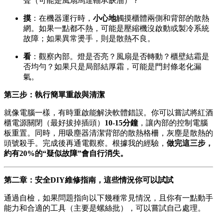
聲（可能是風扇馬達軸承缺油）？
摸
：在機器運行時，
小心地
觸摸櫃體兩側和背部的散熱
網。如果一點都不熱，可能是壓縮機沒啟動或製冷系統
故障；如果異常燙手，則是散熱不良。
看
：觀察內部。燈是否亮？風扇是否轉動？櫃壁結霜是
否均勻？如果只是局部結厚霜，可能是門封條老化漏
氣。
第三步：執行簡單重啟與清潔
就像電腦一樣，有時重啟能解決軟體錯誤。你可以嘗試將紅酒
櫃電源關閉（最好拔掉插頭）
10-15分鐘
，讓內部的控制電腦
板重置。同時，用吸塵器清潔背部的散熱格柵，灰塵是散熱的
頭號殺手。完成後再通電觀察。根據我的經驗，
做完這三步，
約有20%的“疑似故障”會自行消失。
第二章：安全DIY維修指南，這些情況你可以試試
通過自檢，如果問題指向以下幾種常見情況，且你有一點動手
能力和合適的工具（主要是螺絲批），可以嘗試自己處理。