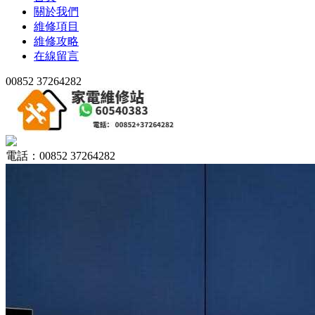
關於我們
維修項目
維修攻略
在線留言
00852 37264282
電話：00852 37264282