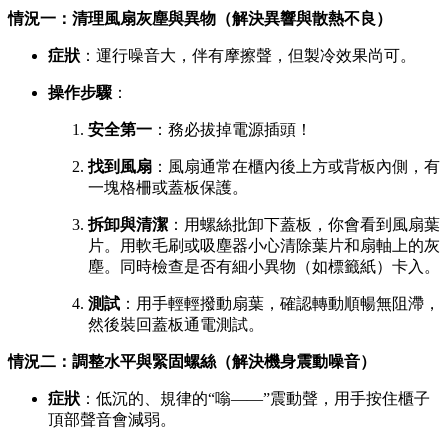
情況一：清理風扇灰塵與異物（解決異響與散熱不良）
症狀
：運行噪音大，伴有摩擦聲，但製冷效果尚可。
操作步驟
：
安全第一
：務必拔掉電源插頭！
找到風扇
：風扇通常在櫃內後上方或背板內側，有
一塊格柵或蓋板保護。
拆卸與清潔
：用螺絲批卸下蓋板，你會看到風扇葉
片。用軟毛刷或吸塵器小心清除葉片和扇軸上的灰
塵。同時檢查是否有細小異物（如標籤紙）卡入。
測試
：用手輕輕撥動扇葉，確認轉動順暢無阻滯，
然後裝回蓋板通電測試。
情況二：調整水平與緊固螺絲（解決機身震動噪音）
症狀
：低沉的、規律的“嗡——”震動聲，用手按住櫃子
頂部聲音會減弱。