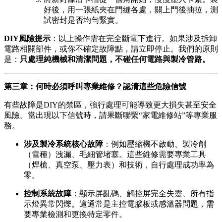
好後，用一張紙夾在門縫各處，關上門後抽拉，測
試密封是否均勻緊實。
DIY風險提示
：以上操作需在完全斷電下進行。如果涉及拆卸
電路相關部件，或你不確定故障點，請立即停止。我們的原則
是：
只處理純機械和清潔問題，不碰任何電路與製冷管路。
第三章：何時必須呼叫專業維修？認清這些危險信號
有些故障是DIY的禁區，強行處理可能導致更大損失甚至安全
風險。當出現以下信號時，請果斷聯繫“家電維修站”等專業服
務。
涉及製冷系統核心故障
：例如壓縮機不啟動、製冷劑
（雪種）洩漏、毛細管堵塞。這些維修需要專業工具
（焊槍、真空泵、壓力表）和技術，自行處理成功率為
零。
控制系統故障
：顯示屏亂碼、觸控屏完全失靈、所有指
示燈異常閃爍。這通常是主控電腦板或感溫器問題，需
要專業檢測和更換特定零件。