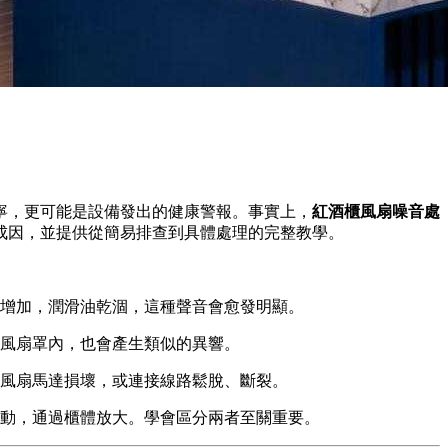
寧，更可能是設備發出的健康警報。事實上，
紅酒櫃風扇噪音處
成因，並提供從簡易排查到具體處理的完整教學。
增加，潤滑油乾涸，這種聲音會愈發明顯。
風扇罩內，也會產生類似的異響。
風扇馬達損壞，或連接線路鬆脫、斷裂。
動，通過櫃體放大。學會區分兩者至關重要。