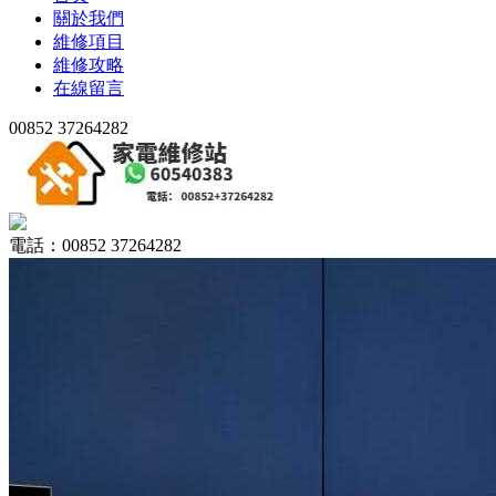
關於我們
維修項目
維修攻略
在線留言
00852 37264282
電話：00852 37264282