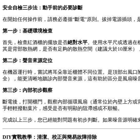
安全自檢三步法：動手前的必要診斷
在開始任何操作前，請務必遵循“斷電”原則。拔掉電源插頭，
第一步：基礎環境檢查
首先，檢查紅酒櫃的擺放是否
絕對水平
。使用水平尺或透過在
其是背部散熱網，是否有足夠的散熱空間（建議大於10厘米
第二步：聲音來源定位
在機器運行時，嘗試將耳朵靠近櫃體不同位置。是頂部出風口
全），能更清晰地聽診內部聲音來源，這有助於區分是風扇噪
第三步：內部初步觀察
斷電後，打開櫃門，觀察內部循環風扇（通常位於內壁上方或
手輕輕撥動葉片，感受是否有明顯的阻滯感或不順暢。
完成以上三步，您已經能對問題有初步判斷。如果噪音源明確來
DIY實戰教學：清潔、校正與簡易故障排除