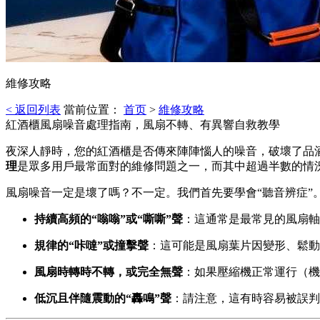
維修攻略
< 返回列表
當前位置：
首页
>
維修攻略
紅酒櫃風扇噪音處理指南，風扇不轉、有異響自救教學
夜深人靜時，您的紅酒櫃是否傳來陣陣惱人的噪音，破壞了品
理
是眾多用戶最常面對的維修問題之一，而其中超過半數的情
風扇噪音一定是壞了嗎？不一定。我們首先要學會“聽音辨症”
持續高頻的“嗡嗡”或“嘶嘶”聲
：這通常是最常見的風扇軸
規律的“咔噠”或撞擊聲
：這可能是風扇葉片因變形、鬆動
風扇時轉時不轉，或完全無聲
：如果壓縮機正常運行（機
低沉且伴隨震動的“轟鳴”聲
：請注意，這有時容易被誤判