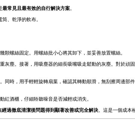
是
最常見且最有效的自行解決方案
。
電筒、乾淨的軟布。
幾顆螺絲固定。用螺絲批小心將其卸下，並妥善放置螺絲。
重灰塵。接著，用吸塵器的細長吸嘴吸走鬆動的灰塵。對於頑固
。同時，用手輕輕旋轉扇葉，確認其轉動順滑，無刮擦周邊部件
動紅酒櫃，仔細聆聽噪音是否減輕或消失。
，在經過徹底清潔後問題得到顯著改善或完全解決
。這是一個成本