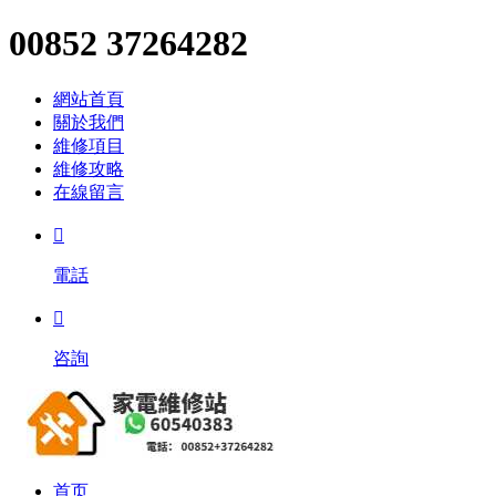
00852 37264282
網站首頁
關於我們
維修項目
維修攻略
在線留言

電話

咨詢
首页