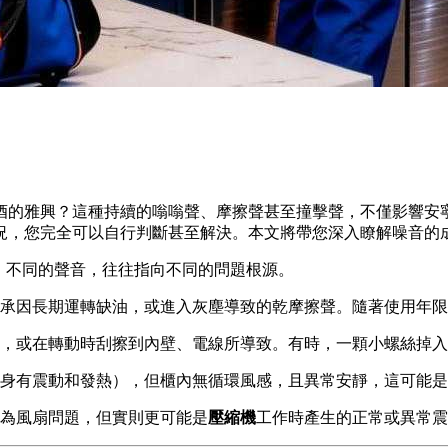
酒的雅興？這種持續的嗡嗡聲、摩擦聲甚至撞擊聲，不僅影響安
況，您完全可以自行判斷甚至解決。本文將帶您深入瞭解噪音的
。不同的聲音，往往指向不同的問題根源。
承因長期運轉缺油，或進入灰塵導致的乾摩擦聲。隨著使用年限
，或在轉動時刮擦到內壁、電線所導致。有時，一顆小螺絲掉入
身有震動和發熱），但櫃內無循環風感，且異常安靜，這可能是
為風扇問題，但實則更可能是
壓縮機
工作時產生的正常或異常震