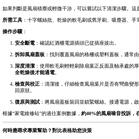
如果判斷是風扇積塵或輕微干涉，可以嘗試以下清潔步驟。這
所需工具
：十字螺絲批、乾燥的軟毛刷或舊牙刷、吸塵器、手
操作步驟
：
安全斷電
：確認紅酒櫃電源插頭已從插座拔出。
拆卸風扇蓋板
：找到覆蓋風扇的格柵或塑料蓋板，通常由
深度清潔
：使用軟毛刷輕輕刷除扇葉正反面及軸承處的厚
全乾燥後才能通電
。
檢查與校正
：清潔後，仔細檢查風扇葉片是否有彎曲變形
回原狀。
復原與測試
：將風扇蓋板裝回並鎖緊螺絲。接通電源，啟
根據“家電維修站”的過往案例數據，
約40%的風扇噪音投訴
何時應尋求專業幫助？對比表格助您決策