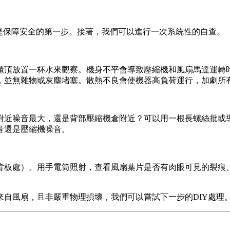
是保障安全的第一步。接著，我們可以進行一次系統性的自查。
櫃頂放置一杯水來觀察。機身不平會導致壓縮機和風扇馬達運轉
），並無雜物或灰塵堵塞。散熱不良會使機器高負荷運行，加劇所
附近噪音最大，還是背部壓縮機倉附近？可以用一根長螺絲批或
音還是壓縮機噪音。
背板處）。用手電筒照射，查看風扇葉片是否有肉眼可見的裂痕
自風扇，且非嚴重物理損壞，我們可以嘗試下一步的DIY處理