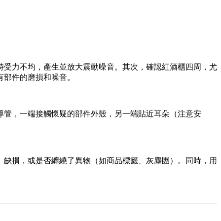
時受力不均，產生並放大震動噪音。其次，確認紅酒櫃四周，尤
有部件的磨損和噪音。
導管，一端接觸懷疑的部件外殼，另一端貼近耳朵（注意安
、缺損，或是否纏繞了異物（如商品標籤、灰塵團）。同時，用
。