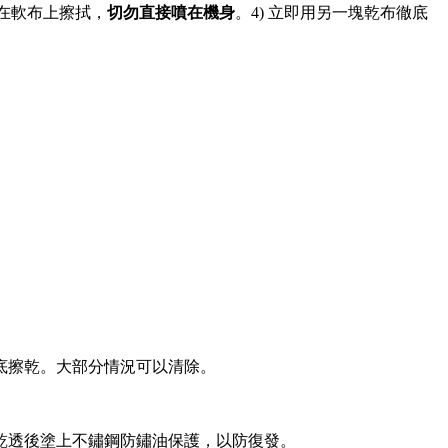
噴在軟布上擦拭，
切勿直接噴在機身
。4) 立即用另一塊乾布徹底
底擦乾。大部分情況可以清除。
乾透後塗上不鏽鋼防鏽油保護，以防復發。