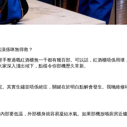
銹漬係咪無得救？
經手整過嘅紅酒櫃無一千都有幾百部。可以話，紅酒櫃唔係用壞
大家深入淺出傾下，點樣令你部機歷久常新。
完。其實生鏽並唔係絕症，關鍵在於明白點解會發生。我哋維修站
身內部要低温，外部櫃身就容易凝結水氣。如果部機放喺廚房近