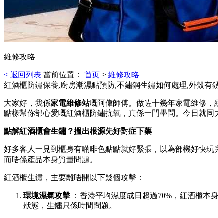
維修攻略
< 返回列表
當前位置：
首页
>
維修攻略
紅酒櫃防鏽保養,廚房潮濕點預防,不鏽鋼生鏽如何處理,外殼有
大家好，我係
家電維修站
嘅阿偉師傅。做咗十幾年家電維修，
點樣幫你部心愛嘅紅酒櫃防鏽抗氧，真係一門學問。今日就同
點解紅酒櫃會生鏽？搵出根源先好對症下藥
好多客人一見到櫃身有啲啡色點點就好緊張，以為部機好快玩
而唔係產品本身質量問題。
紅酒櫃生鏽，主要離唔開以下幾個攻擊：
環境濕氣攻擊 ️
：香港平均濕度成日超過70%，紅酒櫃本
狀態，生鏽只係時間問題。