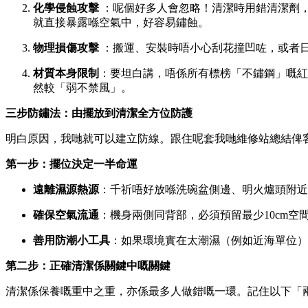
化學侵蝕攻擊
：呢個好多人會忽略！清潔時用錯清潔劑
就直接暴露喺空氣中，好容易鏽蝕。
物理損傷攻擊
：搬運、安裝時唔小心刮花撞凹咗，或者
材質本身限制
：要坦白講，唔係所有標榜「不鏽鋼」嘅紅
然較「弱不禁風」。
三步防鏽法：由擺放到清潔全方位防護
明白原因，我哋就可以建立防線。跟住呢套我哋維修站總結俾
第一步：擺位決定一半命運
遠離濕源熱源
：千祈唔好放喺洗碗盆側邊、明火爐頭附近
確保空氣流通
：機身兩側同背部，必須預留最少10cm
善用防潮小工具
：如果環境實在太潮濕（例如近海單位）
第二步：正確清潔係關鍵中嘅關鍵
清潔係保養嘅重中之重，亦係最多人做錯嘅一環。記住以下「