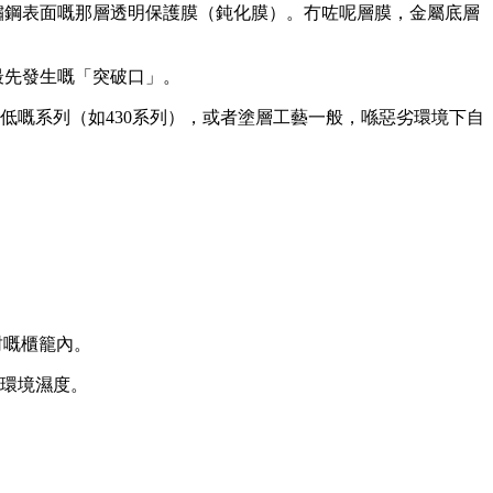
鏽鋼表面嘅那層透明保護膜（鈍化膜）。冇咗呢層膜，金屬底層
最先發生嘅「突破口」。
低嘅系列（如430系列），或者塗層工藝一般，喺惡劣環境下自
封嘅櫃籠內。
環境濕度。