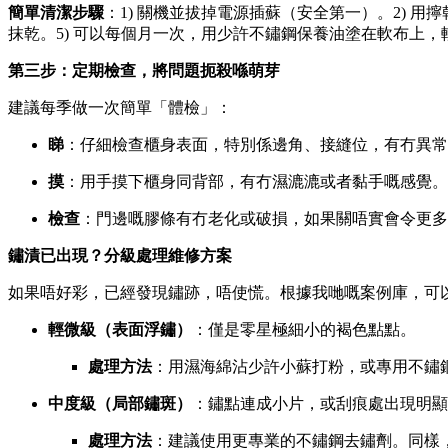
簡單清潔步驟
：1) 關機並拔掉電源插蘇（安全第一）。2) 
抹乾。5) 可以每個月一次，用少許不鏽鋼保養油塗在軟布上
第三步：定期檢查，將問題扼殺喺萌芽
建議每季做一次簡單「體檢」：
睇
：仔細檢查櫃身表面，特別係邊角、接縫位，有冇異常
摸
：用手摸下櫃身同背部，有冇濕漉漉或者黏手嘅感覺。
檢查
：門邊嘅膠條有冇老化或破損，如果關唔實會令更多
鏽漬已出現？分級處理維修方案
如果唔好彩，已經發現鏽跡，唔使慌。根據我哋嘅案例庫，可
輕微級（表面浮鏽）
：僅是零星極細小的褐色點點。
處理方法
：用濕海綿沾少許小蘇打粉，或專用不鏽
中度級（局部鏽斑）
：鏽點連成小片，或刮痕處出現明顯
處理方法
：建議使用更專業的不鏽鋼去鏽劑。同樣