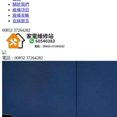
關於我們
維修項目
維修攻略
在線留言
00852 37264282
電話：00852 37264282