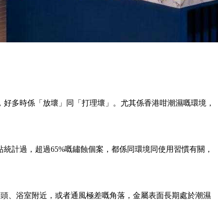
，好多時係「放壞」同「打理壞」。尤其係香港咁潮濕嘅環境，
統計過，超過65%嘅鏽蝕個案，都係同環境同使用習慣有關，
爐頭、浴室附近，或者通風極差嘅角落，金屬表面長期處於潮濕