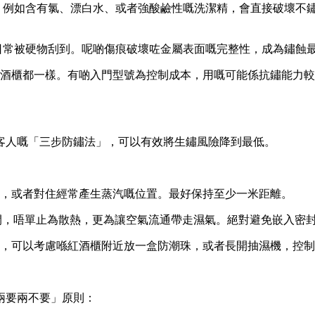
，例如含有氯、漂白水、或者強酸鹼性嘅洗潔精，會直接破壞不
日常被硬物刮到。呢啲傷痕破壞咗金屬表面嘅完整性，成為鏽蝕
酒櫃都一樣。有啲入門型號為控制成本，用嘅可能係抗鏽能力較
客人嘅「三步防鏽法」，可以有效將生鏽風險降到最低。
，或者對住經常產生蒸汽嘅位置。最好保持至少一米距離。
空間，唔單止為散熱，更為讓空氣流通帶走濕氣。絕對避免嵌入密
，可以考慮喺紅酒櫃附近放一盒防潮珠，或者長開抽濕機，控制
兩要兩不要」原則：