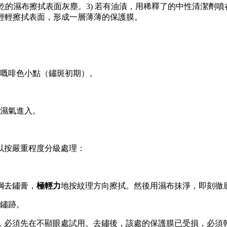
用擰乾的濕布擦拭表面灰塵。3) 若有油漬，用稀釋了的中性清潔劑
，輕輕擦拭表面，形成一層薄薄的保護膜。
嘅啡色小點（鏽斑初期）。
濕氣進入。
以按嚴重程度分級處理：
鋼去鏽膏，
極輕力
地按紋理方向擦拭。然後用濕布抹淨，即刻徹
鏽跡。
，必須先在不顯眼處試用。去鏽後，該處的保護膜已受損，必須