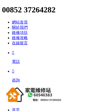
00852 37264282
網站首頁
關於我們
維修項目
維修攻略
在線留言

電話

咨詢
首页