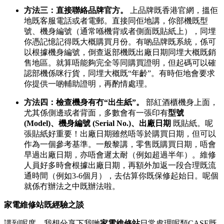
方法三：直接聯絡品牌官方。
上品牌既香港官網，搵佢
地既客服電話或者電郵。直接同佢地講，你部機既型
號、機身編號（通常喺機背或者側面既貼紙上），同埋
你憑記憶記得既大概購買月份。有啲品牌既系統，係可
以根據機身編號，倒查返部機既出廠日期同埋大概既銷
售地區。就算唔能夠完全等同購買證明，但起碼可以確
認部機係咪行貨，同埋大概既“年齡”。有時佢地會要求
你提供一啲輔助證明，再酌情處理。
方法四：檢查機身有冇“出生紙”。
部紅酒櫃機身上面，
尤其係側邊或者背面，多數會有一張印有
型號
(Model)、機身編號 (Serial No.)、出廠日期
既貼紙。呢
張貼紙好重要！出廠日期雖然唔等於購買日期，但可以
作為一個參考基準。一般黎講，零售既購買日期，唔會
早過出廠日期，亦唔會遲太耐（例如超過半年）。維修
人員好多時會根據出廠日期，再額外加返一段合理既流
通時間（例如3-6個月），去估算你既保修起始日。呢個
就係冇辦法之中既辦法啦。
家電維修站既經驗之談
講到呢度，我想分享下我哋
家電維修站
日常處理呢類CASE既