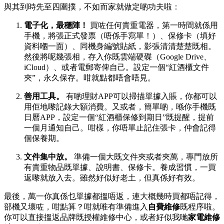
與其到時先至四圍撲，不如而家就做定啲功夫啦：
電子化，最穩陣！
買咗任何貴重電器，第一時間就係用
手機，將張正式發票（唔係手寫單！）、保修卡（填好
資料嗰一面）、同機身編號貼紙，影張清清楚楚既相。
然後將呢幾張相，存入你既雲端硬碟（Google Drive、
iCloud）、或者電郵寄俾自己。設定一個“紅酒櫃文件
夾”，永久保存。咁就點都唔會唔見。
善用工具。
有啲理財APP可以掃描單據入賬，你都可以
用佢地嚟記錄大額消費。又或者，簡單啲，喺你手機既
日曆APP，設定一個“紅酒櫃保修到期日”既提醒，提前
一個月通知自己。咁樣，你唔單止記住張卡，仲會記得
個保養期。
文件集中放。
準備一個大既文件夾或者夾萬，專門放所
有貴重物品既單據、說明書、保修卡。養成習慣，一買
返嚟就放入去。雖然好似好老土，但真係好有效。
最後，萬一你真係乜單據都搵唔返，連大概幾時買都唔記得，
部機又壞咗，咁點算？咁就唯有準備進入
自費維修
既程序啦。
你可以直接搵返品牌既授權維修中心，或者好似我哋
家電維修