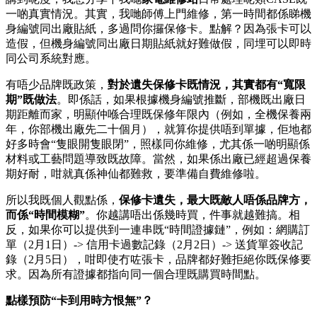
一啲真實情況。其實，我哋師傅上門維修，第一時間都係睇機
身編號同出廠貼紙，多過問你攞保修卡。點解？因為張卡可以
造假，但機身編號同出廠日期貼紙就好難做假，同埋可以即時
同公司系統對應。
有唔少品牌既政策，
對於遺失保修卡既情況，其實都有“寬限
期”既做法
。即係話，如果根據機身編號推斷，部機既出廠日
期距離而家，明顯仲喺合理既保修年限內（例如，全機保養兩
年，你部機出廠先二十個月），就算你提供唔到單據，佢地都
好多時會“隻眼開隻眼閉”，照樣同你維修，尤其係一啲明顯係
材料或工藝問題導致既故障。當然，如果係出廠已經超過保養
期好耐，咁就真係神仙都難救，要準備自費維修啦。
所以我既個人觀點係，
保修卡遺失，最大既敵人唔係品牌方，
而係“時間模糊”
。你越講唔出係幾時買，件事就越難搞。相
反，如果你可以提供到一連串既“時間證據鏈”，例如：網購訂
單（2月1日）-> 信用卡過數記錄（2月2日）-> 送貨單簽收記
錄（2月5日），咁即使冇咗張卡，品牌都好難拒絕你既保修要
求。因為所有證據都指向同一個合理既購買時間點。
點樣預防“卡到用時方恨無”？