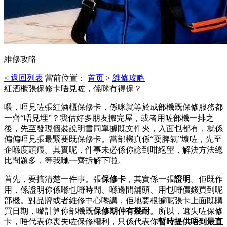
維修攻略
< 返回列表
當前位置：
首页
>
維修攻略
紅酒櫃張保修卡唔見咗，係咪冇得保？
喂，唔見咗張紅酒櫃保修卡，係咪就等於成部機既保修服務都
一齊“唔見埋”？我估好多朋友搬完屋，或者用咗部機一排之
後，先至發現個裝說明書同單據既文件夾，入面乜都有，就係
偏偏唔見張最緊要既保修卡。當部機真係“耍脾氣”壞咗，先至
企喺度頭痕。其實呢，件事未必係你諗到咁絕望，解決方法總
比問題多，等我哋一齊拆解下啦。
首先，要搞清楚一件事。張
保修卡
，其實係一張
證明
。佢既作
用，係證明你係喺乜嘢時間、喺邊間舖頭、用乜嘢價錢買到呢
部機。對品牌或者維修中心嚟講，佢地要根據呢張卡上面既購
買日期，嚟計算你部機既
保修期仲有幾耐
。所以，遺失咗保修
卡，唔代表你喪失咗保修權利，只係代表你
暫時提供唔到最直