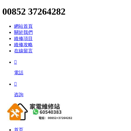
00852 37264282
網站首頁
關於我們
維修項目
維修攻略
在線留言

電話

咨詢
首页