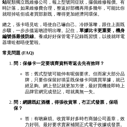
站
呢類獨立既維修公司，報上型號同症狀，攞個維修報價。有
時計落，如果維修費合理，整返好部機再用多幾年，可能比你
就咁掉咗佢或者買部新既，嚟得更加經濟同環保。
總之，張卡唔見咗，唔使自己嚇自己。冷靜落嚟，跟住上面既
步驟，一步步搵返啲證明出嚟。記住，
單據比卡更重要，機身
編號係最後防線
。養成好好保管電子記錄既習慣，以後就咩電
器壞咗都唔使驚啦。
常見問題 (FAQ)
問：保修卡一定要填齊資料寄返去先有效咩？
答：舊式型號可能仲有呢個要求。但而家大部分品
牌，只要你保留好填妥既保修卡同購買單據，就已
經足夠。網上登記就更加方便，最好買機後即時上
品牌官網完成登記，咁就萬無一失。
問：網購既紅酒櫃，得張收貨單，冇正式發票，保唔
保？
答：有啲麻煩。收貨單好多時冇商舖公司蓋章，效
力好弱。最好要求賣家補開正式電子收據或發票。