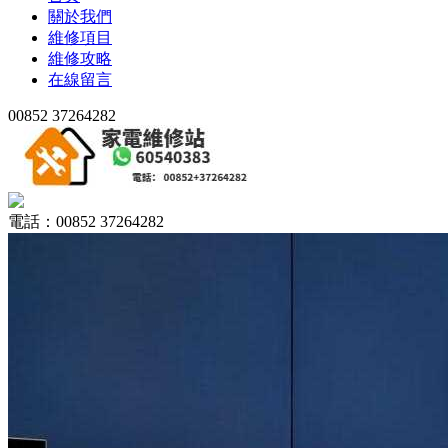
關於我們
維修項目
維修攻略
在線留言
00852 37264282
電話：00852 37264282