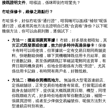
接既證明文件
。咁樣諗，係咪即刻冇咁驚先？
冇咗保修卡，維修之路點行？
冇咗張卡，好似冇咗張“通行證”，咁我哋可以點樣“補領”呢張
通行證，或者用其他方法去證明自己既“合資格”身份？以下呢
幾個方法，你可以由易到難，逐個試下：
方法一：搵返張購買單據！
冇錯，好多朋友都唔知，其
實
正式既發票或收據，效力好多時仲高過保修卡
！保修
卡有時可以唔使填，但單據就一定有交易日期同商舖資
料。快啲翻箱倒櫃，睇下買機嗰陣既信用卡月結單、銀
行過數記錄、甚至係網購既訂單確認電郵同送貨單，有
齊日期同機身資料，佢地全部都係有力既“旁證”。尤其
係信用卡記錄，有時間有商戶名，好難抵賴。
方法二：聯絡你買機既地方。
無論係大型電器連鎖店、
定係細舖頭，正常交易佢地都會有留底。打個電話或者
親身去舖頭問下，提供返大概既購買日期、機型，同埋
你既聯絡方式，好多時佢地都肯幫你翻查記錄，補開一
張購買證明，或者至少俾個交易編號你。呢個方法對大
型連鎖店特別有效。