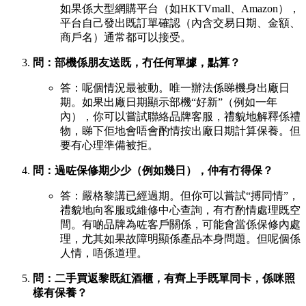
如果係大型網購平台（如HKTVmall、Amazon），
平台自己發出既訂單確認（內含交易日期、金額、
商戶名）通常都可以接受。
問：部機係朋友送既，冇任何單據，點算？
答：呢個情況最被動。唯一辦法係睇機身出廠日
期。如果出廠日期顯示部機“好新”（例如一年
內），你可以嘗試聯絡品牌客服，禮貌地解釋係禮
物，睇下佢地會唔會酌情按出廠日期計算保養。但
要有心理準備被拒。
問：過咗保修期少少（例如幾日），仲有冇得保？
答：嚴格黎講已經過期。但你可以嘗試“搏同情”，
禮貌地向客服或維修中心查詢，有冇酌情處理既空
間。有啲品牌為咗客戶關係，可能會當係保修內處
理，尤其如果故障明顯係產品本身問題。但呢個係
人情，唔係道理。
問：二手買返黎既紅酒櫃，有齊上手既單同卡，係咪照
樣有保養？