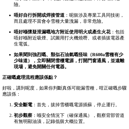
險。
唔好自行拆開或焊接管道
：呢個涉及專業工具同技術，
而且處理不當會令雪種大量洩漏，非常危險。
唔好喺懷疑泄漏嘅地方附近使用明火或產生火花
：包括
唔好喺附近吸煙、試圖用打火機燒嘢、或者插拔電器產
生電弧。
如果聞到強烈嘅、類似石油氣嘅怪味（R600a雪種有少
少味道），立即關閉雪櫃電源，打開門窗通風，並遠離
現場，避免開關任何電器。
正確嘅處理流程應該係點？
好啦，講到呢度，如果你判斷真係可能漏雪種，咁正確嘅步驟
應該係：
安全斷電
：首先，拔掉雪櫃嘅電源插蘇，停止運行。
初步觀察
：喺安全情況下（確保通風），觀察背部管道
有無明顯油漬，記錄低個大概位置。