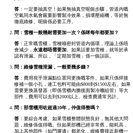
答
：一定要抽真空！如果無抽真空呢個步驟，管道內嘅
空氣同水氣會嚴重影響製冷效果，損壞壓縮機，等於無
徹底維修。呢個係必要工序。
問：雪種一般幾耐需要加一次？係咪每年都要加？
答
：正常嘅雪櫃，雪種喺密封管道內循環，理論上係唔
會減少，
永遠都唔需要加
。如果話要加雪種，就等於承
認有泄漏。所以，「定期加雪種」係一個誤區。
問：維修雪種泄漏，一般要幾多錢？
答
：費用視乎泄漏點位置同更換嘅零件。如果只係焊接
修補一個小孔，連工包料可能由$800到$1500左右。如果
需要更換蒸發器（即係雪櫃內膽後面製冷嗰組管）等大
部件，費用可以去到$2000以上。檢查費通常另計。
問：部雪櫃用咗超過10年，仲值得整嗎？
答
：要綜合考慮。如果雪櫃整體狀態良好，無其他大問
題，維修係值得嘅。但如果部機已經非常舊，能耗高，
加上其他部件（如門膠邊）都老化，維修費接近新機一