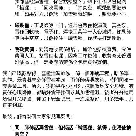
我部雪櫃漏雪種，你會點樣整？」聽下佢係咪會提到
「檢漏」、「回收雪種」、「抽真空」呢幾個關鍵步
驟。如果對方只係話「加雪種就好啦」，咁就要小心。
睇裝備
：正規師傅上門，通常會帶住檢漏儀、真空泵、
雪種回收機、電子秤、焊接工具等一大套裝備。如果師
傅兩手空空，只係拎住一罐雪種，你就要打定輸數。
明碼實價
：問清楚收費係點計。通常包括檢查費、零件
費同人工。整雪種泄漏，因為工序複雜，收費會比普通
維修高，但一定要問清楚係全包定實報實銷。
我自己嘅觀點係，雪種泄漏維修，係一個
系統工程
，唔係單一
動作。最貴嘅未必係雪種本身，而係師傅嘅技術、時間同嗰一
套專業工具。所以，寧願畀多少少錢，揀個做足安全步驟、有
責任心嘅師傅，都唔好貪平揀個求其加雪種嘅，後者分分鐘用
幾個月又壞過，仲留下安全隱患。一次過整好，用多幾年，其
實更划算。
最後，解答幾個大家常見嘅疑問：
問：師傅話漏雪種，但係話「補雪種」就得，使唔使抽
真空？