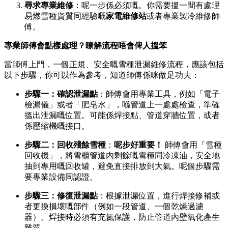
尋求專業維修
：呢一步係必須嘅。你需要搵一間有處理
易燃雪種資質同經驗嘅
家電維修站
或者專業製冷維修師
傅。
專業師傅會點樣處理？瞭解流程唔會俾人搵笨
當師傅上門，一個正規、安全嘅雪種泄漏維修流程，應該包括
以下步驟，你可以作為參考，知道師傅係咪做足功夫：
步驟一：確認泄漏點
：師傅會用專業工具，例如「電子
檢漏儀」或者「肥皂水」，喺管道上一處處檢查，準確
搵出泄漏嘅位置。可能係焊接點、管道穿牆位置，或者
係壓縮機嘅接口。
步驟二：回收殘餘雪種
：
呢步好重要！
師傅會用「雪種
回收機」，將雪櫃管道內剩餘嘅雪種同冷凍油，安全地
抽到專用嘅回收罐，避免直接排放到大氣。呢個步驟需
要專業設備同認證。
步驟三：修復泄漏點
：根據泄漏位置，進行焊接修補或
者更換損壞嘅部件（例如一段管道、一個乾燥過濾
器）。焊接時必須有充氮保護，防止管道內壁氧化產生
雜質。