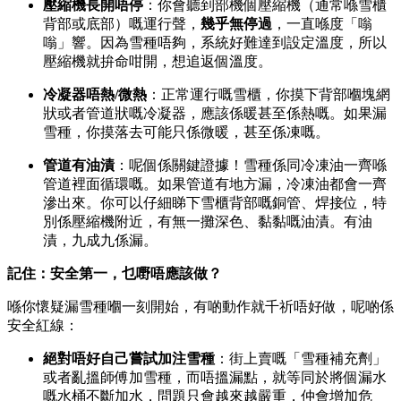
壓縮機長開唔停
：你會聽到部機個壓縮機（通常喺雪櫃
背部或底部）嘅運行聲，
幾乎無停過
，一直喺度「嗡
嗡」響。因為雪種唔夠，系統好難達到設定溫度，所以
壓縮機就拚命咁開，想追返個溫度。
冷凝器唔熱/微熱
：正常運行嘅雪櫃，你摸下背部嗰塊網
狀或者管道狀嘅冷凝器，應該係暖甚至係熱嘅。如果漏
雪種，你摸落去可能只係微暖，甚至係凍嘅。
管道有油漬
：呢個係關鍵證據！雪種係同冷凍油一齊喺
管道裡面循環嘅。如果管道有地方漏，冷凍油都會一齊
滲出來。你可以仔細睇下雪櫃背部嘅銅管、焊接位，特
別係壓縮機附近，有無一攤深色、黏黏嘅油漬。有油
漬，九成九係漏。
記住：安全第一，乜嘢唔應該做？
喺你懷疑漏雪種嗰一刻開始，有啲動作就千祈唔好做，呢啲係
安全紅線：
絕對唔好自己嘗試加注雪種
：街上賣嘅「雪種補充劑」
或者亂搵師傅加雪種，而唔搵漏點，就等同於將個漏水
嘅水桶不斷加水，問題只會越來越嚴重，仲會增加危