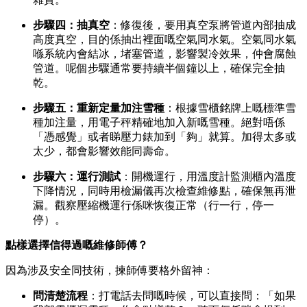
步驟四：抽真空
：修復後，要用真空泵將管道內部抽成
高度真空，目的係抽出裡面嘅空氣同水氣。空氣同水氣
喺系統內會結冰，堵塞管道，影響製冷效果，仲會腐蝕
管道。呢個步驟通常要持續半個鐘以上，確保完全抽
乾。
步驟五：重新定量加注雪種
：根據雪櫃銘牌上嘅標準雪
種加注量，用電子秤精確地加入新嘅雪種。絕對唔係
「憑感覺」或者睇壓力錶加到「夠」就算。加得太多或
太少，都會影響效能同壽命。
步驟六：運行測試
：開機運行，用溫度計監測櫃內溫度
下降情況，同時用檢漏儀再次檢查維修點，確保無再泄
漏。觀察壓縮機運行係咪恢復正常（行一行，停一
停）。
點樣選擇信得過嘅維修師傅？
因為涉及安全同技術，揀師傅要格外留神：
問清楚流程
：打電話去問嘅時候，可以直接問：「如果