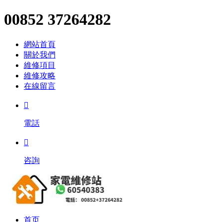
00852 37264282
網站首頁
關於我們
維修項目
維修攻略
在線留言

電話

咨詢
首页