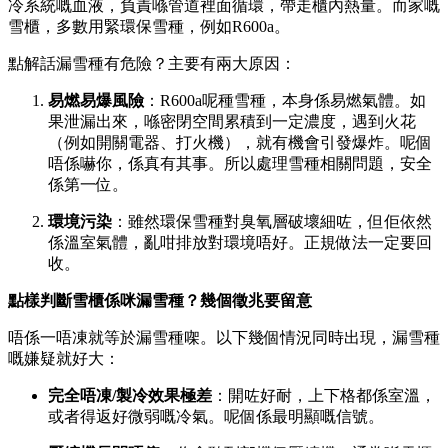
冷系統嘅血液，負責喺管道裡面循環，帶走櫃內熱量。而家嘅
雪櫃，多數用緊環保雪種，例如R600a。
點解話漏雪種有危險？主要有兩大原因：
易燃易爆風險
：R600a呢種雪種，本身係易燃氣體。如
果泄漏出來，喺密閉空間累積到一定濃度，遇到火花
（例如開關電器、打火機），就有機會引發爆炸。呢個
唔係嚇你，係真有其事。所以處理雪種相關問題，安全
係第一位。
環境污染
：雖然環保雪種對臭氧層破壞細咗，但佢依然
係溫室氣體，亂咁排放對環境唔好。正規做法一定要回
收。
點樣判斷雪櫃係咪漏雪種？幾個徵兆要留意
唔係一唔凍就等於漏雪種㗎。以下幾個情況同時出現，漏雪種
嘅嫌疑就好大：
完全唔凍/製冷效果極差
：開咗好耐，上下格都係室溫，
或者得返好微弱嘅冷氣。呢個係最明顯嘅信號。