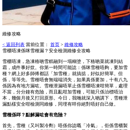
維修攻略
< 返回列表
當前位置：
首页
>
維修攻略
雪櫃唔凍係咪雪種漏？安全檢測維修全攻略
雪櫃唔凍，急凍格啲雪糕融到一塌糊塗，下格啲菜就凍到結
霜，成件事好炆。你第一時間可能諗：係咪雪種唔夠，要加雪
種？網上好多師傅都話「加雪種」就搞掂，好似好簡單。但
係，等等先。雪種唔會無端端消失，如果真係要加，十有八九
係因為有地方漏咗。雪種泄漏唔單止係雪櫃唔凍咁簡單，處理
不當，分分鐘有危險，而且亂咁加雪種，可能只係治標唔治
本，幾個月後又打回原形。今日，我哋就深入啲講下，雪種泄
漏點樣安全咁檢測同維修，同埋有咩你絕對唔好自己做。️
雪種係咩？點解漏咗會有危險？
首先，雪種（又叫製冷劑）唔係你諗嘅「冷氣」，佢係雪櫃製