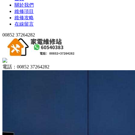
關於我們
維修項目
維修攻略
在線留言
00852 37264282
電話：00852 37264282