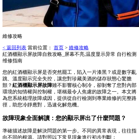
維修攻略
< 返回列表
當前位置：
首页
>
維修攻略
紅酒櫃顯示屏故障自救攻略_屏幕不亮,温度显示异常 自行检测
维修指南
您的紅酒櫃顯示屏是否突然罷工，陷入一片漆黑？或是數字亂
跳、溫度顯示完全失控，讓您對珍藏美酒的儲存狀態心驚膽
顫？
紅酒櫃顯示屏故障
雖不影響核心制冷，卻剝奪了您對內部
環境的知情權與控制權，堪稱最令人焦慮的故障之一。本文將
為您系統梳理故障成因，提供從自行檢測到專業維修的完整路
徑，助您冷靜應對，迅速化解危機。
故障現象全面解讀：您的顯示屏出了什麼問題？
準確描述故障是解決問題的第一步。不同的異常表現，往往指
向不同的根源。請對照以下常見現象進行初步判斷：