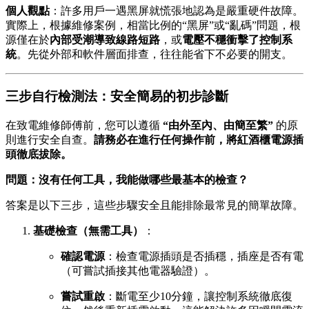
個人觀點
：許多用戶一遇黑屏就慌張地認為是嚴重硬件故障。
實際上，根據維修案例，相當比例的“黑屏”或“亂碼”問題，根
源僅在於
內部受潮導致線路短路
，或
電壓不穩衝擊了控制系
統
。先從外部和軟件層面排查，往往能省下不必要的開支。
三步自行檢測法：安全簡易的初步診斷
在致電維修師傅前，您可以遵循
“由外至內、由簡至繁”
的原
則進行安全自查。
請務必在進行任何操作前，將紅酒櫃電源插
頭徹底拔除。
問題：沒有任何工具，我能做哪些最基本的檢查？
答案是以下三步，這些步驟安全且能排除最常見的簡單故障。
基礎檢查（無需工具）
：
確認電源
：檢查電源插頭是否插穩，插座是否有電
（可嘗試插接其他電器驗證）。
嘗試重啟
：斷電至少10分鐘，讓控制系統徹底復