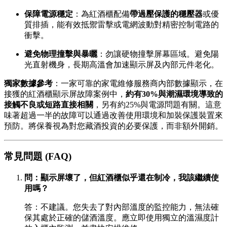
保障電源穩定
：為紅酒櫃配備
帶過壓保護的穩壓器
或優
質排插，能有效抵禦雷擊或電網波動對精密控制電路的
衝擊。
避免物理撞擊與暴曬
：勿讓硬物撞擊屏幕區域。避免陽
光直射機身，長期高溫會加速顯示屏及內部元件老化。
獨家數據參考
：一家可靠的家電維修服務商內部數據顯示，在
接獲的紅酒櫃顯示屏故障案例中，
約有30%與潮濕環境導致的
接觸不良或短路直接相關
，另有約25%與電源問題有關。這意
味著超過一半的故障可以通過改善使用環境和加裝保護裝置來
預防。將保養視為對您藏酒投資的必要保護，而非額外開銷。
常見問題 (FAQ)
問：顯示屏壞了，但紅酒櫃似乎還在制冷，我該繼續使
用嗎？
答：不建議。您失去了對內部溫度的監控能力，無法確
保其處於正確的儲酒溫度。應立即使用獨立的溫濕度計