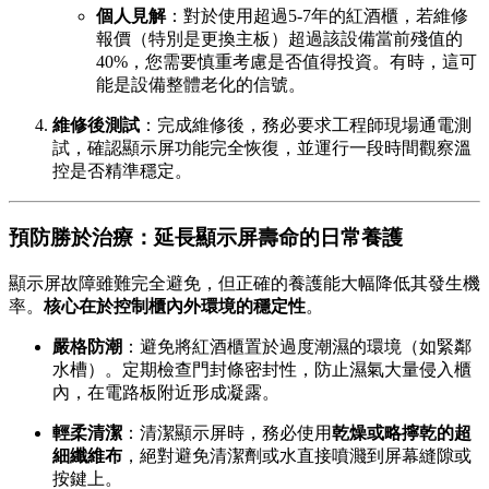
個人見解
：對於使用超過5-7年的紅酒櫃，若維修
報價（特別是更換主板）超過該設備當前殘值的
40%，您需要慎重考慮是否值得投資。有時，這可
能是設備整體老化的信號。
維修後測試
：完成維修後，務必要求工程師現場通電測
試，確認顯示屏功能完全恢復，並運行一段時間觀察溫
控是否精準穩定。
預防勝於治療：延長顯示屏壽命的日常養護
顯示屏故障雖難完全避免，但正確的養護能大幅降低其發生機
率。
核心在於控制櫃內外環境的穩定性
。
嚴格防潮
：避免將紅酒櫃置於過度潮濕的環境（如緊鄰
水槽）。定期檢查門封條密封性，防止濕氣大量侵入櫃
內，在電路板附近形成凝露。
輕柔清潔
：清潔顯示屏時，務必使用
乾燥或略擰乾的超
細纖維布
，絕對避免清潔劑或水直接噴濺到屏幕縫隙或
按鍵上。