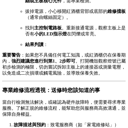
絲或主板核心元件
，需專業檢測。
拔掉電源，小心移開紅酒櫃背部或底部的
維修擋板
（通常由螺絲固定）。
找到
主控制電路板
。重新接通電源，觀察主板上是
否有
小的LED指示燈
在閃爍或常亮。
結果判讀
：
重要警告
：如果您不具備任何電工知識，或紅酒櫃仍在保養期
內，
強烈建議您進行到第1、2步即可
。打開機殼觀察燈號已屬
初步檢測的極限，切勿嘗試拆卸主板上的連接器或測量電壓，
以免造成二次損壞或觸電風險，並導致保養失效。
專業維修流程透視：送修時您該知道的事
當自行檢測無法解決，或確認為硬件故障時，便需要尋求專業
服務。了解正規的維修流程，能幫助您與服務商高效溝通，並
保障自身權益。
故障描述與預約
：致電服務商（如「家電維修站」）