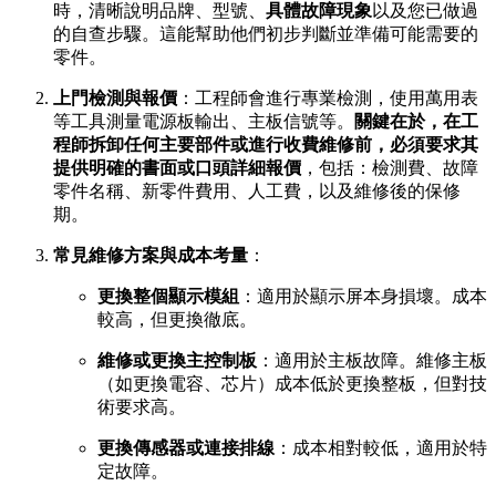
時，清晰說明品牌、型號、
具體故障現象
以及您已做過
的自查步驟。這能幫助他們初步判斷並準備可能需要的
零件。
上門檢測與報價
：工程師會進行專業檢測，使用萬用表
等工具測量電源板輸出、主板信號等。
關鍵在於，在工
程師拆卸任何主要部件或進行收費維修前，必須要求其
提供明確的書面或口頭詳細報價
，包括：檢測費、故障
零件名稱、新零件費用、人工費，以及維修後的保修
期。
常見維修方案與成本考量
：
更換整個顯示模組
：適用於顯示屏本身損壞。成本
較高，但更換徹底。
維修或更換主控制板
：適用於主板故障。維修主板
（如更換電容、芯片）成本低於更換整板，但對技
術要求高。
更換傳感器或連接排線
：成本相對較低，適用於特
定故障。