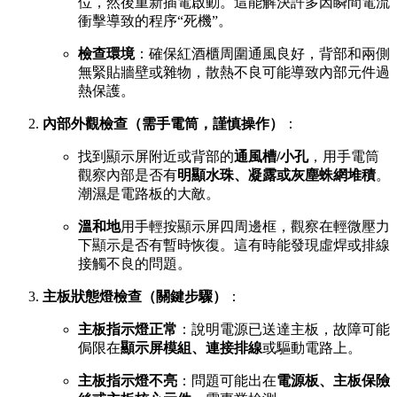
位，然後重新插電啟動。這能解決許多因瞬間電流
衝擊導致的程序“死機”。
檢查環境
：確保紅酒櫃周圍通風良好，背部和兩側
無緊貼牆壁或雜物，散熱不良可能導致內部元件過
熱保護。
內部外觀檢查（需手電筒，謹慎操作）
：
找到顯示屏附近或背部的
通風槽/小孔
，用手電筒
觀察內部是否有
明顯水珠、凝露或灰塵蛛網堆積
。
潮濕是電路板的大敵。
溫和地
用手輕按顯示屏四周邊框，觀察在輕微壓力
下顯示是否有暫時恢復。這有時能發現虛焊或排線
接觸不良的問題。
主板狀態燈檢查（關鍵步驟）
：
主板指示燈正常
：說明電源已送達主板，故障可能
侷限在
顯示屏模組、連接排線
或驅動電路上。
主板指示燈不亮
：問題可能出在
電源板、主板保險