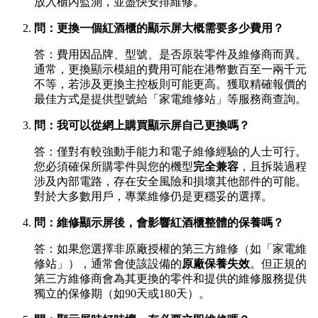
放入櫃內監測，並盡快安排維修。
問：更換一個紅酒櫃的顯示屏大概需要多少費用？
答：費用因品牌、型號、是否原裝零件及維修商而異。
通常，更換顯示模組的費用可能在港幣數百至一兩千元
不等，若涉及更換主控板則可能更高。獲取精確報價的
最佳方式是提供型號給「家電維修站」等服務商查詢。
問：我可以從網上購買顯示屏自己更換嗎？
答：僅對有較強動手能力和電子維修經驗的人士可行。
您必須確保所購零件與您的機型
完全兼容
，且拆裝過程
涉及內部電路，存在安全風險和損壞其他部件的可能。
對於大多數用戶，專業維修仍是更穩妥的選擇。
問：維修顯示屏後，會影響紅酒櫃整體的保養嗎？
答：如果您選擇非原廠授權的第三方維修（如「家電維
修站」），通常會使該設備的
原廠保養失效
。但正規的
第三方維修商會為其更換的零件和提供的維修服務提供
獨立的保修期（如90天或180天）。