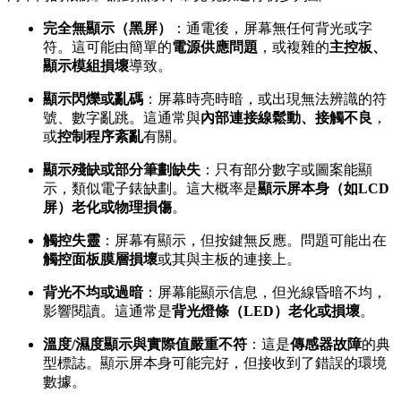
完全無顯示（黑屏）
：通電後，屏幕無任何背光或字
符。這可能由簡單的
電源供應問題
，或複雜的
主控板、
顯示模組損壞
導致。
顯示閃爍或亂碼
：屏幕時亮時暗，或出現無法辨識的符
號、數字亂跳。這通常與
內部連接線鬆動、接觸不良
，
或
控制程序紊亂
有關。
顯示殘缺或部分筆劃缺失
：只有部分數字或圖案能顯
示，類似電子錶缺劃。這大概率是
顯示屏本身（如LCD
屏）老化或物理損傷
。
觸控失靈
：屏幕有顯示，但按鍵無反應。問題可能出在
觸控面板膜層損壞
或其與主板的連接上。
背光不均或過暗
：屏幕能顯示信息，但光線昏暗不均，
影響閱讀。這通常是
背光燈條（LED）老化或損壞
。
溫度/濕度顯示與實際值嚴重不符
：這是
傳感器故障
的典
型標誌。顯示屏本身可能完好，但接收到了錯誤的環境
數據。