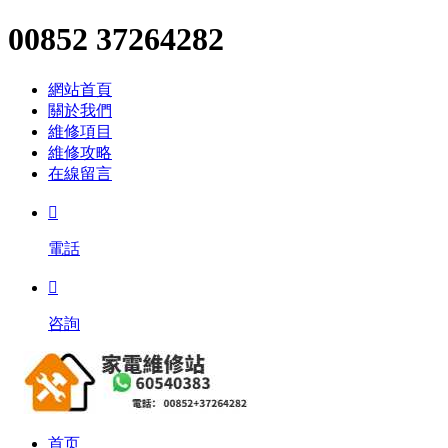
00852 37264282
網站首頁
關於我們
維修項目
維修攻略
在線留言

電話

咨詢
首页