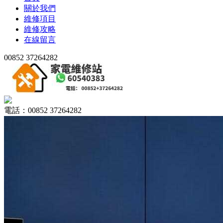
關於我們
維修項目
維修攻略
在線留言
00852 37264282
電話：00852 37264282