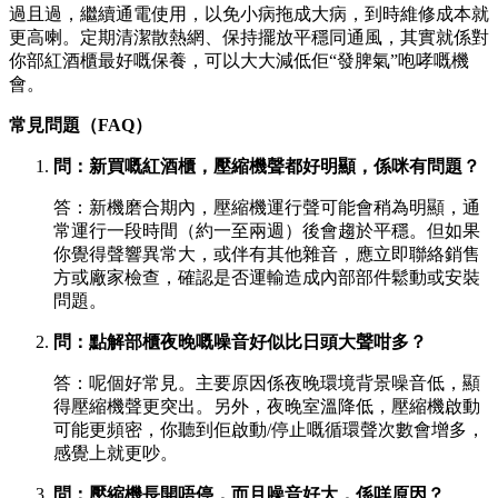
過且過，繼續通電使用，以免小病拖成大病，到時維修成本就
更高喇。定期清潔散熱網、保持擺放平穩同通風，其實就係對
你部紅酒櫃最好嘅保養，可以大大減低佢“發脾氣”咆哮嘅機
會。
常見問題（FAQ）
問：新買嘅紅酒櫃，壓縮機聲都好明顯，係咪有問題？
答：新機磨合期內，壓縮機運行聲可能會稍為明顯，通
常運行一段時間（約一至兩週）後會趨於平穩。但如果
你覺得聲響異常大，或伴有其他雜音，應立即聯絡銷售
方或廠家檢查，確認是否運輸造成內部部件鬆動或安裝
問題。
問：點解部櫃夜晚嘅噪音好似比日頭大聲咁多？
答：呢個好常見。主要原因係夜晚環境背景噪音低，顯
得壓縮機聲更突出。另外，夜晚室溫降低，壓縮機啟動
可能更頻密，你聽到佢啟動/停止嘅循環聲次數會增多，
感覺上就更吵。
問：壓縮機長開唔停，而且噪音好大，係咩原因？