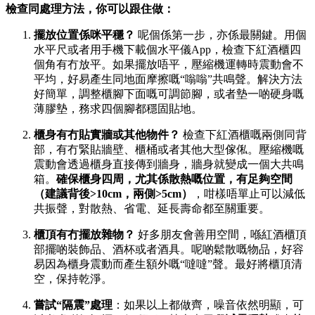
檢查同處理方法，你可以跟住做：
擺放位置係咪平穩？
呢個係第一步，亦係最關鍵。用個
水平尺或者用手機下載個水平儀App，檢查下紅酒櫃四
個角有冇放平。如果擺放唔平，壓縮機運轉時震動會不
平均，好易產生同地面摩擦嘅“嗡嗡”共鳴聲。解決方法
好簡單，調整櫃腳下面嘅可調節腳，或者墊一啲硬身嘅
薄膠墊，務求四個腳都穩固貼地。
櫃身有冇貼實牆或其他物件？
檢查下紅酒櫃嘅兩側同背
部，有冇緊貼牆壁、櫃桶或者其他大型傢俬。壓縮機嘅
震動會透過櫃身直接傳到牆身，牆身就變成一個大共鳴
箱。
確保櫃身四周，尤其係散熱嘅位置，有足夠空間
（建議背後>10cm，兩側>5cm）
，咁樣唔單止可以減低
共振聲，對散熱、省電、延長壽命都至關重要。
櫃頂有冇擺放雜物？
好多朋友會善用空間，喺紅酒櫃頂
部擺啲裝飾品、酒杯或者酒具。呢啲鬆散嘅物品，好容
易因為櫃身震動而產生額外嘅“噠噠”聲。最好將櫃頂清
空，保持乾淨。
嘗試“隔震”處理
：如果以上都做齊，噪音依然明顯，可