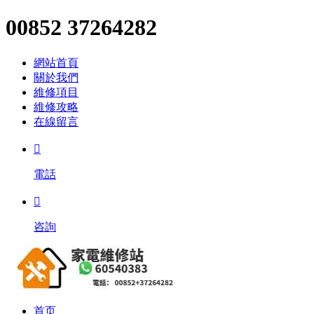
00852 37264282
網站首頁
關於我們
維修項目
維修攻略
在線留言

電話

咨詢
首页