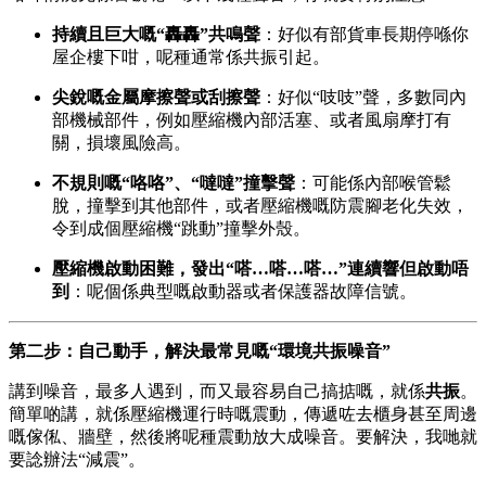
持續且巨大嘅“轟轟”共鳴聲
：好似有部貨車長期停喺你
屋企樓下咁，呢種通常係共振引起。
尖銳嘅金屬摩擦聲或刮擦聲
：好似“吱吱”聲，多數同內
部機械部件，例如壓縮機內部活塞、或者風扇摩打有
關，損壞風險高。
不規則嘅“咯咯”、“噠噠”撞擊聲
：可能係內部喉管鬆
脫，撞擊到其他部件，或者壓縮機嘅防震腳老化失效，
令到成個壓縮機“跳動”撞擊外殼。
壓縮機啟動困難，發出“嗒…嗒…嗒…”連續響但啟動唔
到
：呢個係典型嘅啟動器或者保護器故障信號。
第二步：自己動手，解決最常見嘅“環境共振噪音”
講到噪音，最多人遇到，而又最容易自己搞掂嘅，就係
共振
。
簡單啲講，就係壓縮機運行時嘅震動，傳遞咗去櫃身甚至周邊
嘅傢俬、牆壁，然後將呢種震動放大成噪音。要解決，我哋就
要諗辦法“減震”。