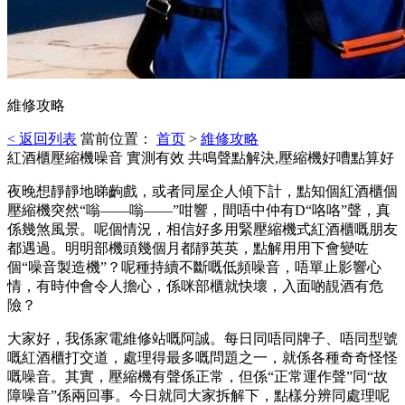
維修攻略
< 返回列表
當前位置：
首页
>
維修攻略
紅酒櫃壓縮機噪音 實測有效 共鳴聲點解決,壓縮機好嘈點算好
夜晚想靜靜地睇齣戲，或者同屋企人傾下計，點知個紅酒櫃個
壓縮機突然“嗡——嗡——”咁響，間唔中仲有D“咯咯”聲，真
係幾煞風景。呢個情況，相信好多用緊壓縮機式紅酒櫃嘅朋友
都遇過。明明部機頭幾個月都靜英英，點解用用下會變咗
個“噪音製造機”？呢種持續不斷嘅低頻噪音，唔單止影響心
情，有時仲會令人擔心，係咪部櫃就快壞，入面啲靚酒有危
險？
大家好，我係家電維修站嘅阿誠。每日同唔同牌子、唔同型號
嘅紅酒櫃打交道，處理得最多嘅問題之一，就係各種奇奇怪怪
嘅噪音。其實，壓縮機有聲係正常，但係“正常運作聲”同“故
障噪音”係兩回事。今日就同大家拆解下，點樣分辨同處理呢