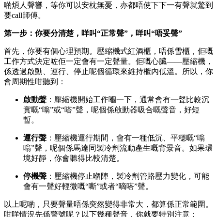
啲煩人聲響，等你可以安枕無憂，亦都唔使下下一有聲就驚到
要call師傅。
第一步：你要分清楚，咩叫“正常聲”，咩叫“唔妥聲”
首先，你要有個心理預期。壓縮機式紅酒櫃，唔係雪櫃，佢嘅
工作方式決定咗佢一定會有一定聲量。佢嘅心臟——壓縮機，
係透過啟動、運行、停止呢個循環來維持櫃內低溫。所以，你
會周期性咁聽到：
啟動聲
：壓縮機開始工作嗰一下，通常會有一聲比較沉
實嘅“嗡”或“嗒”聲，呢個係啟動器吸合嘅聲音，好短
暫。
運行聲
：壓縮機運行期間，會有一種低沉、平穩嘅“嗡
嗡”聲，呢個係馬達同製冷劑流動產生嘅背景音。如果環
境好靜，你會聽得比較清楚。
停機聲
：壓縮機停止嗰陣，製冷劑管路壓力變化，可能
會有一聲好輕微嘅“嘶”或者“嘀嗒”聲。
以上呢啲，只要聲量唔係突然變得非常大，都算係正常範圍。
咁咩情況先係警號呢？以下幾種聲音，你就要特別注意：