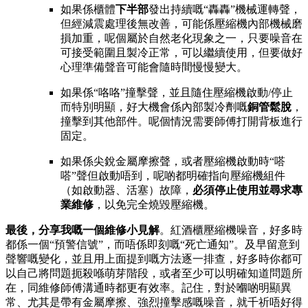
如果係櫃體
下半部
發出持續嘅“轟轟”機械運轉聲，
但經減震處理後無改善，可能係壓縮機內部機械磨
損加重，呢個屬於自然老化現象之一，只要噪音在
可接受範圍且製冷正常，可以繼續使用，但要做好
心理準備聲音可能會隨時間慢慢變大。
如果係“咯咯”撞擊聲，並且隨住壓縮機啟動/停止
而特別明顯，好大機會係內部製冷劑嘅
銅管鬆脫
，
撞擊到其他部件。呢個情況需要師傅打開背板進行
固定。
如果係尖銳金屬摩擦聲，或者壓縮機啟動時“嗒
嗒”聲但啟動唔到，呢啲都明確指向壓縮機組件
（如啟動器、活塞）故障，
必須停止使用並尋求專
業維修
，以免完全燒毀壓縮機。
最後，分享我嘅一個維修小見解
。紅酒櫃壓縮機噪音，好多時
都係一個“預警信號”，而唔係即刻嘅“死亡通知”。及早留意到
聲響嘅變化，並且用上面提到嘅方法逐一排查，好多時你都可
以自己將問題扼殺喺萌芽階段，或者至少可以明確知道問題所
在，同維修師傅溝通時都更有效率。記住，對於嗰啲明顯異
常、尤其是帶有金屬摩擦、強烈撞擊感嘅噪音，就千祈唔好得