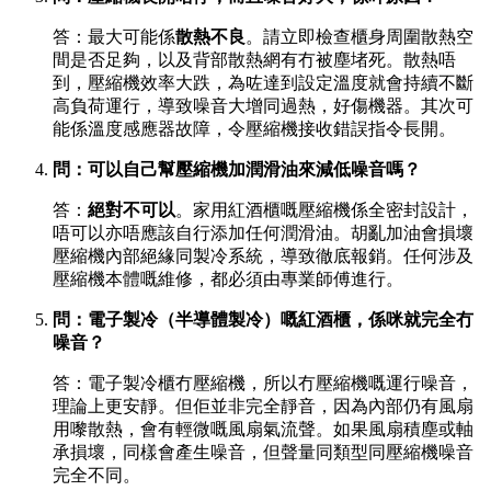
答：最大可能係
散熱不良
。請立即檢查櫃身周圍散熱空
間是否足夠，以及背部散熱網有冇被塵堵死。散熱唔
到，壓縮機效率大跌，為咗達到設定溫度就會持續不斷
高負荷運行，導致噪音大增同過熱，好傷機器。其次可
能係溫度感應器故障，令壓縮機接收錯誤指令長開。
問：可以自己幫壓縮機加潤滑油來減低噪音嗎？
答：
絕對不可以
。家用紅酒櫃嘅壓縮機係全密封設計，
唔可以亦唔應該自行添加任何潤滑油。胡亂加油會損壞
壓縮機內部絕緣同製冷系統，導致徹底報銷。任何涉及
壓縮機本體嘅維修，都必須由專業師傅進行。
問：電子製冷（半導體製冷）嘅紅酒櫃，係咪就完全冇
噪音？
答：電子製冷櫃冇壓縮機，所以冇壓縮機嘅運行噪音，
理論上更安靜。但佢並非完全靜音，因為內部仍有風扇
用嚟散熱，會有輕微嘅風扇氣流聲。如果風扇積塵或軸
承損壞，同樣會產生噪音，但聲量同類型同壓縮機噪音
完全不同。