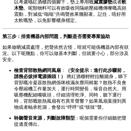
以考慮喺紅酒櫃四個腳下，墊上專用嘅
減震膠墊
或者
軟
木墊
。呢類物料可以有效吸收同隔絕壓縮機傳嚟嘅高頻
震動，對減低“嗡嗡”共鳴聲效果幾顯著。記住，唔好用
太軟嘅墊，以免影響櫃身穩定。
第三步：排查機器內部問題，判斷是否需要專業協助
如果做晒減震處理，把聲依然古怪，咁就可能係機器內部有狀
況。以下呢幾點，你可以做基本判斷，但就要小心，部分涉及
安全。
檢查背部散熱網同風扇
：
（安全提示：進行此步驟前，
請務必拔掉電源插頭！）
將紅酒櫃輕輕拉離牆身，睇下
背部嘅冷凝器散熱網係咪積滿灰塵同棉絮？散熱不良會
令壓縮機工作量加大，運行時間變長，噪音自然大。用
吸塵機配細嘴吸頭，仔細清理乾淨。同時，聽下運行
時，背部嘅散熱風扇有冇異常聲響？如果風扇葉撞到異
物或者軸承乾涸，會發出“呼呼”或“吱吱”聲。
聆聽聲音來源，判斷故障類型
：呢個需要你仔細聽把聲
從邊度傳出。