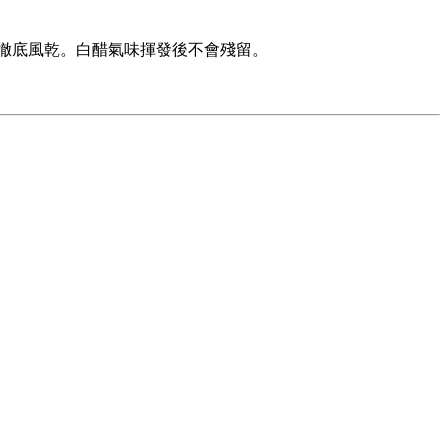
並徹底風乾。白醋氣味揮發後不會殘留。