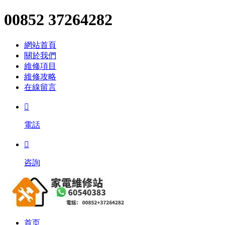
00852 37264282
網站首頁
關於我們
維修項目
維修攻略
在線留言

電話

咨詢
首页