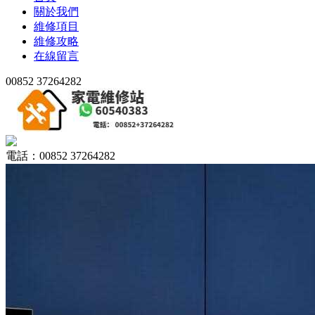
關於我們
維修項目
維修攻略
在線留言
00852 37264282
電話：00852 37264282