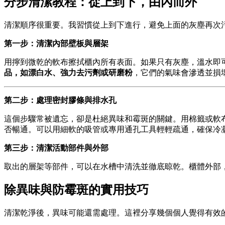
分步清潔教程：從上到下，由內而外
清潔順序很重要。我習慣從上到下進行，避免上面的灰塵再次
第一步：清潔內部壁板與層架
用擰到微乾的軟布擦拭櫃內所有表面。如果只有灰塵，溫水即
品，如漂白水、強力去污劑或研磨粉
，它們的氣味會滲透並損
第二步：處理密封膠條與排水孔
這個步驟常被遺忘，卻是杜絕異味和霉斑的關鍵。用棉籤或軟
否暢通。可以用細軟的吸管或專用通孔工具輕輕疏通，確保冷
第三步：清潔活動部件與外部
取出的層架等部件，可以在水槽中清洗並徹底晾乾。櫃體外部
除異味與防霉斑的實用技巧
清潔乾淨後，異味可能還需處理。這裡分享幾個個人覺得有效