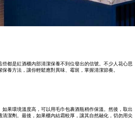
這些都是紅酒櫃內部清潔保養不到位發出的信號。不少人花心思
潔保養方法，讓你輕鬆應對異味、霉斑，掌握清潔節奏。
。如果環境溫度高，可以用毛巾包裹酒瓶稍作保溫。然後，取出
適清潔劑。最後，如果櫃內結霜較厚，讓其自然融化，切勿用尖