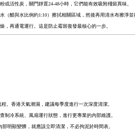
或活性炭，關門靜置24-48小時，它們能有效吸附殘留異味。
水（醋與水比例約1:10）擦拭相關區域，然後再用清水布擦淨
燥，再通電運行。這是防止霉斑復發最核心的一步。
。
流程。香港天氣潮濕，建議每季度進行一次深度清潔。
查制冷系統、風扇運行狀態，進行更專業的內部維護。
內部明顯變髒，就應該立即清潔，不必拘泥於時間表。