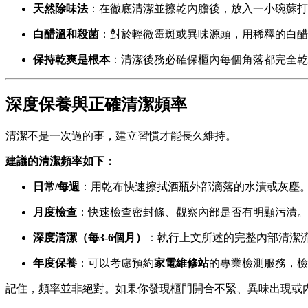
天然除味法
：在徹底清潔並擦乾內膽後，放入一小碗蘇打粉
白醋溫和殺菌
：對於輕微霉斑或異味源頭，用稀釋的白醋
保持乾爽是根本
：清潔後務必確保櫃內每個角落都完全乾
深度保養與正確清潔頻率
清潔不是一次過的事，建立習慣才能長久維持。
建議的清潔頻率如下：
日常/每週
：用乾布快速擦拭酒瓶外部滴落的水漬或灰塵
月度檢查
：快速檢查密封條、觀察內部是否有明顯污漬。
深度清潔（每3-6個月）
：執行上文所述的完整內部清潔
年度保養
：可以考慮預約
家電維修站
的專業檢測服務，檢
記住，頻率並非絕對。如果你發現櫃門開合不緊、異味出現或