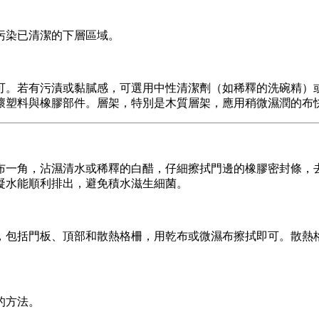
污染已清潔的下層區域。
可。若有污漬或黏膩感，可選用中性清潔劑（如稀釋的洗碗精）
壞塑料與橡膠部件。層架，特別是木質層架，應用稍微濕潤的布
布一角，沾濕清水或稀釋的白醋，仔細擦拭門邊的橡膠密封條，
凝水能順利排出，避免積水滋生細菌。
，包括門板、頂部和散熱格柵，用乾布或微濕布擦拭即可。散熱
的方法。