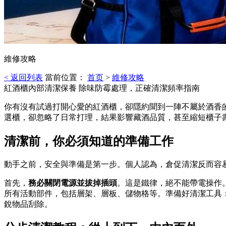
維修攻略
< 返回列表
當前位置：
首页
>
維修攻略
紅酒櫃內部清潔保養 除味防霉處理，正確清潔頻率指南
你有沒有試過打開心愛的紅酒櫃，卻隱約聞到一陣不屬於酒香
選櫃，卻忽略了日常打理，結果影響藏酒品質，甚至縮短櫃子
清潔前，你必須知道的準備工作
動手之前，安全與準備是第一步。個人認為，倉促清潔反而容
首先，
務必關閉電源並拔掉插頭
。這是鐵律，絕不能帶電操作
所有活動部件，包括層架、層板、儲物格等。準備好清潔工具
銳物品刮除。