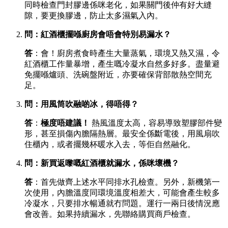
同時檢查門封膠邊係咪老化，如果關門後仲有好大縫
隙，要更換膠邊，防止太多濕氣入內。
問：紅酒櫃擺喺廚房會唔會特別易漏水？
答
：會！廚房煮食時產生大量蒸氣，環境又熱又濕，令
紅酒櫃工作量暴增，產生嘅冷凝水自然多好多。盡量避
免擺喺爐頭、洗碗盤附近，亦要確保背部散熱空間充
足。
問：用風筒吹融啲冰，得唔得？
答
：
極度唔建議！
​ 熱風溫度太高，容易導致塑膠部件變
形，甚至損傷內膽隔熱層。最安全係斷電後，用風扇吹
住櫃內，或者擺幾杯暖水入去，等佢自然融化。
問：新買返嚟嘅紅酒櫃就漏水，係咪壞機？
答
：首先做齊上述水平同排水孔檢查。另外，新機第一
次使用，內膽溫度同環境溫度相差大，可能會產生較多
冷凝水，只要排水暢通就冇問題。運行一兩日後情況應
會改善。如果持續漏水，先聯絡購買商戶檢查。