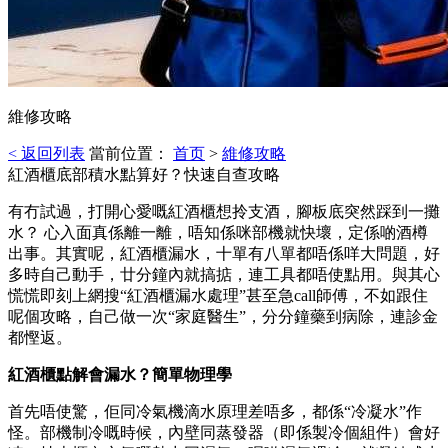
維修攻略
< 返回列表
當前位置：
首页
>
維修攻略
紅酒櫃底部積水點算好？快速自查攻略
有冇試過，打開心愛嘅紅酒櫃想拎支酒，腳板底突然踩到一攤
水？ 心入面真係離一離，唔知係咪部機就快壞，定係啲酒樽
出事。其實呢，紅酒櫃漏水，十單有八單都唔係咩大問題，好
多時自己動手，廿分鐘內就搞掂，連工具都唔使點用。與其心
慌慌即刻上網搜“紅酒櫃漏水處理”甚至急call師傅，不如跟住
呢個攻略，自己做一次“家庭醫生”，分分鐘藥到病除，連診金
都慳返。
紅酒櫃點解會漏水？簡單物理學
首先唔使驚，佢同冷氣機滴水原理差唔多，都係“冷凝水”作
怪。部機制冷嘅時候，內壁同蒸發器（即係製冷個組件）會好