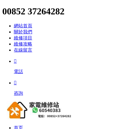
00852 37264282
網站首頁
關於我們
維修項目
維修攻略
在線留言

電話

咨詢
首页