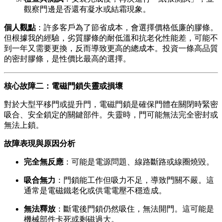
觀察門邊是否還有凝水或結霜現象。
個人觀點
：許多客戶為了節省成本，會選擇價格低廉的膠條。
但根據我的經驗，劣質膠條的耐低溫和抗老化性能差，可能不
到一年又需要更換，反而導致更高的總成本。投資一條高品質
的密封膠條，是性價比最高的選擇。
核心故障二：電磁門鎖失靈或損壞
對於大型平移門或提升門，電磁門鎖是確保門體在關閉時緊密
吸合、安全鎖定的關鍵部件。失靈時，門可能無法完全密封或
無法上鎖。
故障表現與原因分析
完全無反應
：可能是電源問題、線路斷路或線圈燒毀。
吸合無力
：門鎖能工作但吸力不足，導致門關不嚴。這
通常是電磁鐵老化或供電電壓不穩造成。
無法釋放
：斷電後門鎖仍然吸住，無法開門。這可能是
機械部件卡死或剩磁過大。