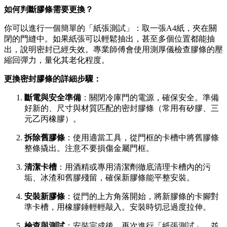
如何判斷膠條需要更換？
你可以進行一個簡單的「紙張測試」：取一張A4紙，夾在關
閉的門縫中。如果紙張可以輕鬆抽出，甚至多個位置都能抽
出，說明密封已經失效。專業師傅會使用測厚儀檢查膠條的壓
縮回彈力，量化其老化程度。
更換密封膠條的詳細步驟：
斷電與安全準備
：關閉冷庫門的電源，確保安全。準備
好新的、尺寸與材質匹配的密封膠條（常用有矽膠、三
元乙丙橡膠）。
拆除舊膠條
：使用適當工具，從門框的卡槽中將舊膠條
整條撬出。注意不要損傷金屬門框。
清潔卡槽
：用酒精或專用清潔劑徹底清理卡槽內的污
垢、冰渣和舊膠殘留，確保新膠條能平整安裝。
安裝新膠條
：從門的上方角落開始，將新膠條的卡腳對
準卡槽，用橡膠錘輕輕敲入。安裝時切忌過度拉伸。
檢查與測試
：安裝完成後，再次進行「紙張測試」，並