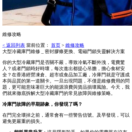
維修攻略
< 返回列表
當前位置：
首页
>
維修攻略
大型冷藏庫門維修 _ 密封膠條更換、電磁門鎖失靈解決方案
你的大型冷藏庫門是否關不嚴，導致冷氣不斷外洩，電費驚
人？或者門鎖時好時壞，每次進出都提心吊膽，擔心食材安
全？在香港經營凍倉、超市或食品加工廠，冷庫門就是守護成
本與品質的第一道關卡。一旦出現問題，不僅是維修費用的問
題，更可能意味著巨大的能源浪費與貨品損壞風險。今天，我
們就來徹底拆解大型冷藏庫門的常見故障與維修策略。
冷庫門故障的早期跡象，你發現了嗎？
在門完全壞掉之前，通常會有一些警告信號。及早發現，可以
避免更嚴重的損失。