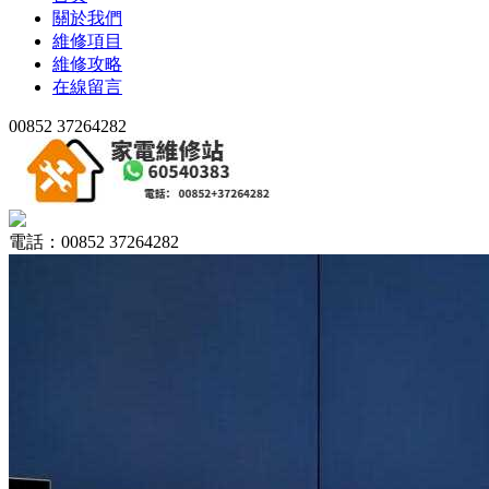
關於我們
維修項目
維修攻略
在線留言
00852 37264282
電話：00852 37264282