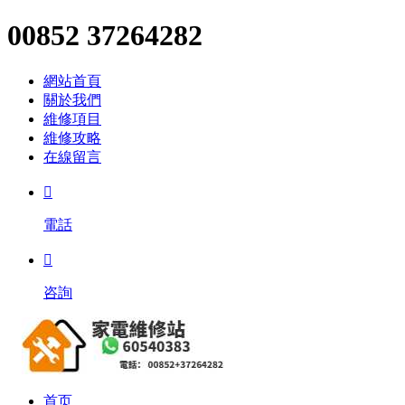
00852 37264282
網站首頁
關於我們
維修項目
維修攻略
在線留言

電話

咨詢
首页