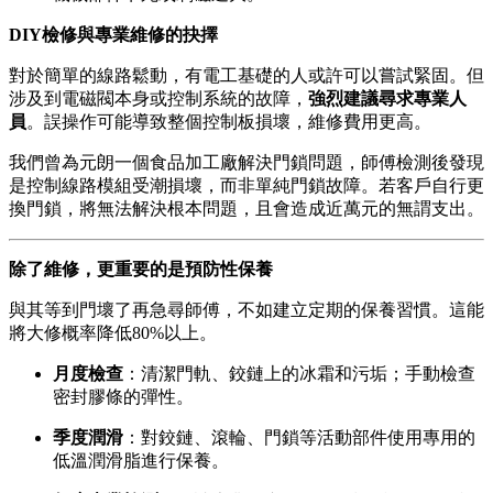
DIY檢修與專業維修的抉擇
對於簡單的線路鬆動，有電工基礎的人或許可以嘗試緊固。但
涉及到電磁閥本身或控制系統的故障，
強烈建議尋求專業人
員
。誤操作可能導致整個控制板損壞，維修費用更高。
我們曾為元朗一個食品加工廠解決門鎖問題，師傅檢測後發現
是控制線路模組受潮損壞，而非單純門鎖故障。若客戶自行更
換門鎖，將無法解決根本問題，且會造成近萬元的無謂支出。
除了維修，更重要的是預防性保養
與其等到門壞了再急尋師傅，不如建立定期的保養習慣。這能
將大修概率降低80%以上。
月度檢查
：清潔門軌、鉸鏈上的冰霜和污垢；手動檢查
密封膠條的彈性。
季度潤滑
：對鉸鏈、滾輪、門鎖等活動部件使用專用的
低溫潤滑脂進行保養。