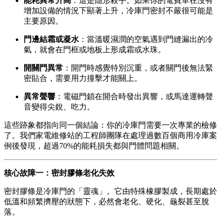
能耗異常升高
：這是隱形殺手。如果你的電費單在沒有
增加設備的情況下顯著上升，冷庫門密封不嚴很可能是
主要原因。
門邊結霜或凝水
：當溫暖濕潤的空氣遇到門縫漏出的冷
氣，就會在門框或地板上形成霜或水珠。
開關門異常
：開門時感覺特別沉重，或者關門後無法緊
密貼合，需要用力撞擊才能關上。
異常聲響
：電磁門鎖在開合時發出異響，或馬達運轉聲
音變得尖銳、吃力。
這些跡象都指向同一個結論：你的冷庫門需要一次專業的檢修
了。我們家電維修站的工程師團隊在處理過數百個商用冷庫案
例後發現，超過70%的能耗損失都與門體問題相關。
核心故障一：密封膠條老化失效
密封膠條是冷庫門的「靈魂」。它由特殊橡膠製成，長期處於
低溫和頻繁擠壓的狀態下，必然會老化、硬化、龜裂甚至脫
落。