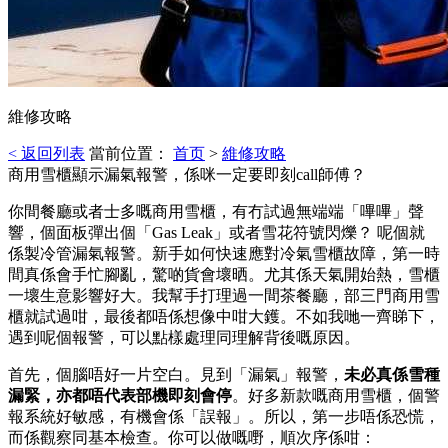
維修攻略
< 返回列表
當前位置：
首页
>
維修攻略
商用雪櫃顯示漏氣報警，係咪一定要即刻call師傅？
你間餐廳或者士多嘅商用雪櫃，有冇試過無端端「嗶嗶」聲
響，個面板彈出個「Gas Leak」或者雪花符號閃爍？ 呢個就
係製冷管漏氣報警。新手如何快速應對冷氣雪櫃故障，第一時
間真係會手忙腳亂，驚啲貨會壞晒。尤其係天氣開始熱，雪櫃
一壞生意影響好大。我幫手打理過一間茶餐廳，部三門商用雪
櫃就試過咁，最後都唔係想像中咁大鑊。不如我哋一齊睇下，
遇到呢個報警，可以點樣處理同理解背後嘅原因。
首先，個腦唔好一片空白。見到「漏氣」報警，
未必真係雪種
漏緊，亦都唔代表部機即刻會停
。好多新款嘅商用雪櫃，個警
報系統好敏感，有機會係「誤報」。所以，第一步唔係恐慌，
而係觀察同基本檢查。你可以做嘅嘢，順次序係咁：