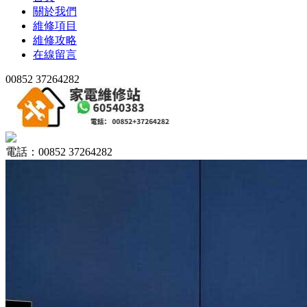
關於我們
維修項目
維修攻略
在線留言
00852 37264282
電話：00852 37264282