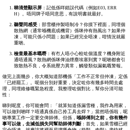
睇清楚顯示屏
：記低係咩錯誤代碼（例如E03, ERR
H）。唔同牌子唔同意思，有說明書就最好。
聽聲同感受
：部雪櫃仲製唔制冷？你摸下裡面，同埋個
散熱網（通常喺機底或機背）係咪仲有熱風出？如果仲
凍，可能只係小問題；如果已經完全唔凍，咁情況就嚴
重啲。
檢查最基本嘅嘢
：有冇人唔小心較咗個溫度？機身附近
通唔通風？散熱網係咪俾油煙塵埃塞到實？呢啲都會引
致散熱不良，令系統壓力異常，觸發類似漏氣嘅警報。
做完上面幾步，你大概知道部機係「工作不正常但仲凍」定係
「已經罷工」。呢個分別好重要，決定咗你有幾多時間去處
理，同埋維修嘅緊急程度。我整理咗個對比，幫你分清可能
性：
睇到呢度，你可能會問：「就算知道係漏雪種，我作為用家，
可以做到啲咩？唔通真係自己拎工具去焊？」當然唔係啦，呢
啲專業工作一定要交俾師傅。但係，
喺師傅到之前，你有幾件
事可以做，去減低損失同幫助師傅判斷
：首先，如果雪櫃已經
完全唔凍，就應該將裡面易壞嘅食物（奶類、肉類）盡快移