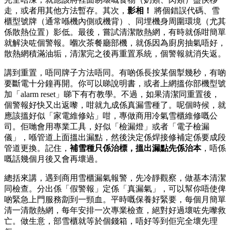
走，或者用其他方法暫存。其次，
影相！
​ 將個錯誤代碼、雪
櫃型號牌（通常喺機內側或機背）、同埋機身周圍環境（尤其
係散熱位置）影低。最後，嘗試清潔散熱網，有時就係咁簡單
就解決咗個警報。嗰次茶餐廳部機，就係因為廚房抽氣唔好，
散熱網積滿油垢，清潔完之後再重置系統，個警報就消失返。
講到重置，唔同牌子方法唔同。有啲係長按某個掣幾秒，有啲
要斷電十分鐘再開。你可以睇說明書，或者上網搵你部機型號
加「alarm reset」睇下有冇教學。不過，如果清潔同重置後，
個警報好快又出返嚟，咁就九成係真漏雪種了。呢個時候，就
應該搵好似「家電維修站」咁，專做商用冷氣雪櫃維修嘅公
司。佢哋會用專業工具，好似「檢漏燈」或者「電子檢漏
儀」，喺管道上面搵出漏點，然後決定係焊接修補定係要成段
管道更換。記住，
補雪種只係治標，搵出漏點先係治本
，唔係
嘅話幾個月後又會再壞過。
總括來講，遇到商用雪櫃漏氣報警，先冷靜觀察，做基本清潔
同檢查。分出係「假警報」定係「真漏氣」，可以幫你唔使俾
啲緊急上門服務劏到一頸血。平時嘅保養好緊要，每個月簡單
清一清散熱網，每年安排一次專業檢查，絕對好過壞咗先嚟救
亡。做生意，部雪櫃就等於個錢箱，唔好等到佢完全壞先理