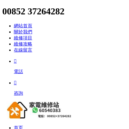
00852 37264282
網站首頁
關於我們
維修項目
維修攻略
在線留言

電話

咨詢
首页