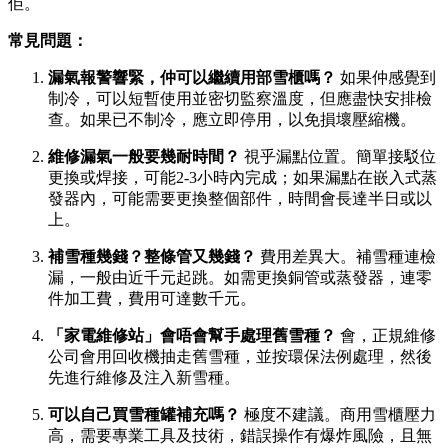
佢。
常見問題：
漏氣報警響緊，仲可以繼續用部雪櫃嗎？
​ 如果仲感覺到
制冷，可以短暫使用並密切監察溫度，但應盡快安排檢
查。如果已不制冷，應立即停用，以免損壞壓縮機。
維修漏氣一般要幾耐時間？
​ 視乎漏點位置。簡單接駁位
更換或焊接，可能2-3小時內完成；如果漏點在嵌入式蒸
發器內，可能需要更換整個部件，時間會長達半日或以
上。
補雪種幾錢？整條管又幾錢？
​ 費用差異大。補雪種連檢
漏，一般由近千元起跳。如需更換銅管或蒸發器，連零
件加工費，費用可達數千元。
「家電維修站」會唔會幫手處理舊雪種？
​ 會，正規維修
公司會用回收機抽走舊雪種，並按環保法例處理，然後
先進行維修及注入新雪種。
可以自己買雪種罐補充嗎？
​ 極度不建議。商用雪櫃壓力
高，需要專業工具及技術，錯誤操作有爆炸風險，且無