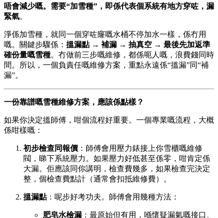
唔會減少嘅。需要“加雪種”，即係代表個系統有地方穿咗，漏
緊氣
。
淨係加雪種，就同一個穿咗窿嘅水桶不停加水一樣，係冇用
嘅。關鍵步驟係：
搵漏點 → 補漏 → 抽真空 → 最後先加返準
確份量嘅雪種
。冇做前三步嘅維修，都係呃人嘅，浪費錢同時
間。所以，一個負責任嘅維修方案，重點永遠係“搵漏”同“補
漏”。
一份靠譜嘅雪種維修方案，應該係點樣？
如果你決定搵師傅，咁個流程好重要。一個專業嘅流程，大概
係咁樣嘅：
初步檢查同報價
：師傅會用壓力錶接上你雪櫃嘅維修
閥，睇下系統壓力。如果壓力好低甚至係零，咁肯定係
大漏。佢應該同你講明，檢查費幾多，如果檢查完決定
整，個檢查費點計（通常會扣抵維修費）。
搵漏點
：呢步好考功夫。師傅會用幾種方法：
肥皂水檢漏
：最原始但有用，喺懷疑漏氣嘅接口、