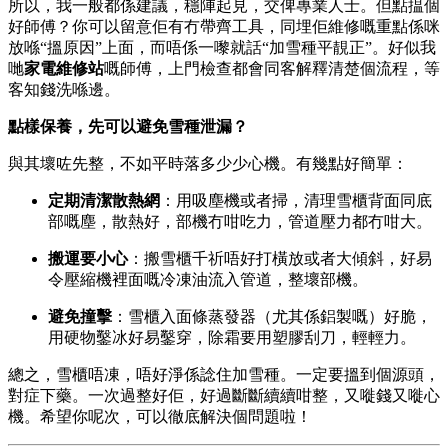
所以，我一般都係建議，穩陣起見，交俾專業人士。但點揾個
好師傅？你可以留意佢有冇帶齊工具，同埋佢維修嘅重點係咪
放喺“搵原因”上面，而唔係一嚟就話“加雪種平靚正”。好似我
哋
家電維修站
嘅師傅，上門檢查都會同客解釋清楚個流程，等
客知錢洗喺邊。
點樣保養，先可以避免雪種泄漏？
與其壞咗先整，不如平時落多少少心機。有幾點好簡單：
定期清潔散熱網
：用吸塵機或者掃，清理雪櫃背面同底
部嘅塵，散熱好，部機冇咁吃力，管道壓力都冇咁大。
搬運要小心
：搬雪櫃千祈唔好打橫放或者大傾斜，好易
令壓縮機裡面嘅冷凍油流入管道，整壞部機。
避免撞擊
：雪櫃入面條蒸發器（尤其係鋁製嘅）好脆，
用硬物鑿冰好易鑿穿，除霜要用塑膠刮刀，輕輕力。
總之，雪櫃唔凍，唔好淨係諗住加雪種。一定要搵到個源頭，
對症下藥。一次過整好佢，好過斷斷續續咁整，又嘥錢又嘥心
機。希望你呢次，可以徹底解決個問題啦！