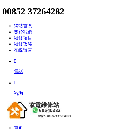
00852 37264282
網站首頁
關於我們
維修項目
維修攻略
在線留言

電話

咨詢
首页