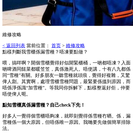
維修攻略
< 返回列表
當前位置：
首页
>
維修攻略
點樣判斷我雪櫃係漏雪種？唔凍要點做？
喂，搞咩啊？開個雪櫃覺得好似開緊櫃桶，一啲都唔凍？入面
啲啤酒同餸菜都暖笠笠，真係激死人。唔使講，十有八九都係
同“雪種”有關。好多朋友一聽雪種就頭痕，覺得好複雜，又驚
俾人劏。其實啊，處理雪櫃雪種問題，最緊要係搵到原因，而
唔係淨係識“加雪種”。等我同你拆解下，點樣整返好佢，仲要
唔使俾人呃。
點知雪櫃真係漏雪種？自己check下先！
好多人一覺得個雪櫃唔夠凍，就即刻覺得係雪種冇晒。係，漏
雪種係一個大原因，但唔係唯一原因。我哋要先做個簡單排除
法。