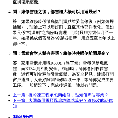
至損壞壓縮機。
問：維修雪種之後，部雪櫃大概可以用返幾耐？
答
：如果維修時係徹底搵到漏點並妥善修復（例如燒焊
補漏），理論上可以用好耐，直至其他部件老化。但如
果只係“補漏劑”之類臨時處理，可能只維持幾個月至一
年。如果係成個蒸發器/冷凝器換新，用返五至七年以上
都正常。
問：雪種會對人體有害嗎？維修時使唔使離開屋企？
答
：家用雪櫃常用嘅R600a（異丁烷）雪種係易燃氣
體，而R134a則相對安全。維修時，師傅會回收舊雪
種，過程可能會釋放微量氣體。為安全起見，建議打開
窗戶通風，人最好離開維修區域一陣，等師傅完成主要
工序。一般情況下，完成後通風一陣就冇問題。
上一篇 : 搵冷凍工程承包商維修，點知佢專唔專業？
下一篇 : 大圍商用雪櫃風扇故障點算好？維修攻略話你
知！
關於我們