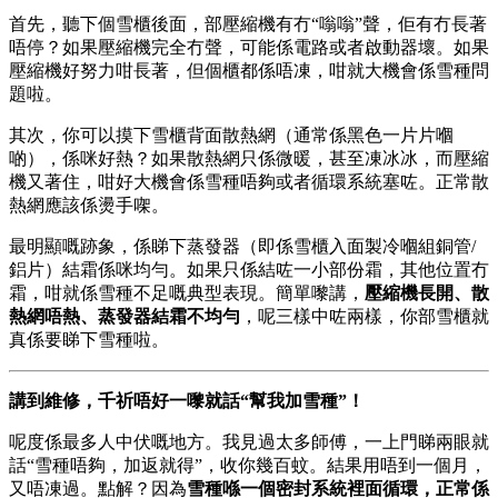
首先，聽下個雪櫃後面，部壓縮機有冇“嗡嗡”聲，佢有冇長著
唔停？如果壓縮機完全冇聲，可能係電路或者啟動器壞。如果
壓縮機好努力咁長著，但個櫃都係唔凍，咁就大機會係雪種問
題啦。
其次，你可以摸下雪櫃背面散熱網（通常係黑色一片片嗰
啲），係咪好熱？如果散熱網只係微暖，甚至凍冰冰，而壓縮
機又著住，咁好大機會係雪種唔夠或者循環系統塞咗。正常散
熱網應該係燙手㗎。
最明顯嘅跡象，係睇下蒸發器（即係雪櫃入面製冷嗰組銅管/
鋁片）結霜係咪均勻。如果只係結咗一小部份霜，其他位置冇
霜，咁就係雪種不足嘅典型表現。簡單嚟講，
壓縮機長開、散
熱網唔熱、蒸發器結霜不均勻
，呢三樣中咗兩樣，你部雪櫃就
真係要睇下雪種啦。
講到維修，千祈唔好一嚟就話“幫我加雪種”！
呢度係最多人中伏嘅地方。我見過太多師傅，一上門睇兩眼就
話“雪種唔夠，加返就得”，收你幾百蚊。結果用唔到一個月，
又唔凍過。點解？因為
雪種喺一個密封系統裡面循環，正常係