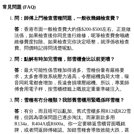
常見問題 (FAQ)
問：師傅上門檢查雪種問題，一般收幾錢檢查費？
答
：香港市面一般檢查費大約係$200-$500左右。正規做
法係，如果檢查後你同意進行維修，呢筆檢查費會喺總
維修費度扣除。如果檢查完你決定唔整，就淨係收檢查
費。問價時記得問清楚呢點。
問：點解有時加完雪種，部雪櫃會比以前更嘈？
答
：最大可能性係雪種加得過多。雪種份量有嚴格要
求，太多會導致系統壓力過高，令壓縮機負荷大增，噪
音同耗電都會增加，長遠會損壞壓縮機。所以，專業師
傅會用電子秤，按雪櫃標籤上嘅規定重量準確注入。
問：雪種有冇分種類？我部舊雪櫃用緊嘅係咩雪種？
答
：有分，而且唔可以亂加。舊式雪櫃多用R12或R22雪
種，但因為環保問題已逐步淘汰。而家新款多用
R134a、R404A或R600a。你一定要睇返雪櫃背面嘅銘
牌，或者問返師傅確認。加錯雪種會導致效能大跌，甚