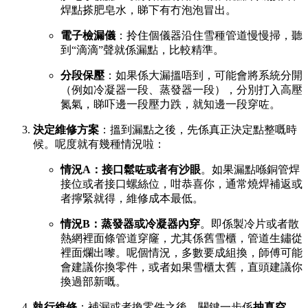
焊點搽肥皂水，睇下有冇泡泡冒出。
電子檢漏儀
：拎住個儀器沿住雪種管道慢慢掃，聽
到“滴滴”聲就係漏點，比較精準。
分段保壓
：如果係大漏搵唔到，可能會將系統分開
（例如冷凝器一段、蒸發器一段），分別打入高壓
氮氣，睇吓邊一段壓力跌，就知邊一段穿咗。
決定維修方案
：搵到漏點之後，先係真正決定點整嘅時
候。呢度就有幾種情況啦：
情況A：接口鬆咗或者有沙眼
。如果漏點喺銅管焊
接位或者接口螺絲位，咁恭喜你，通常燒焊補返或
者擰緊就得，維修成本最低。
情況B：蒸發器或冷凝器內穿
。即係製冷片或者散
熱網裡面條管道穿窿，尤其係舊雪櫃，管道生鏽從
裡面爛出嚟。呢個情況，多數要成組換，師傅可能
會建議你換零件，或者如果雪櫃太舊，直頭建議你
換過部新嘅。
執行維修
：補漏或者換零件之後，關鍵一步係
抽真空
。