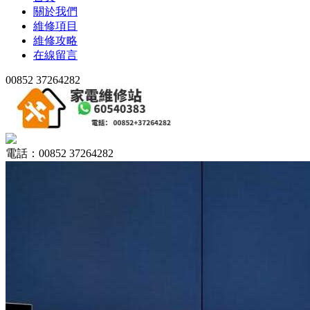
關於我們
維修項目
維修攻略
在線留言
00852 37264282
電話：00852 37264282