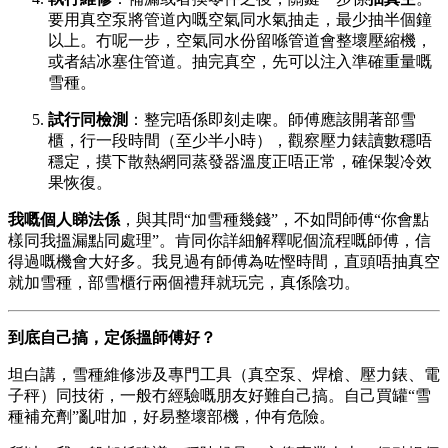
要用真空泵將管道內嘅空氣同水氣抽走，最少抽半個鐘
以上。冇呢一步，空氣同水份留喺管道會整壞壓縮機，
或者結冰塞住管道。抽完真空，先可以注入準確重量嘅
雪種。
試行同檢測
：整完唔係即刻走㗎。師傅應該開著部雪
櫃，行一段時間（至少半小時），觀察壓力錶讀數穩唔
穩定，摸下散熱網同蒸發器溫度正唔正常，確保製冷效
果恢復。
我嘅個人睇法係
，與其問“加雪種幾錢”，不如問師傅“你會點
樣同我搵漏點同處理”。肯同你詳細解釋呢個流程嘅師傅，信
得過嘅機會大好多。我見過有師傅為咗慳時間，直頭唔抽真空
就加雪種，部雪櫃行兩個禮拜就玩完，真係陰功。
到底自己搞，定係搵師傅好？
坦白講，雪種維修涉及專門工具（真空泵、焊槍、壓力錶、電
子秤）同技術，一般冇經驗嘅朋友好難自己搞。自己買罐“雪
種補充劑”亂咁加，好易整壞部機，仲有危險。