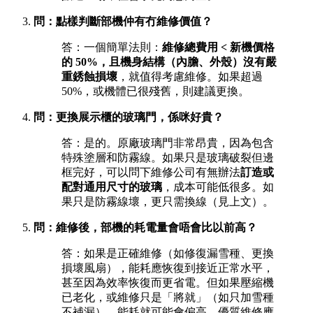
問：點樣判斷部機仲有冇維修價值？
答：一個簡單法則：
維修總費用 < 新機價格
的 50%，且機身結構（內膽、外殼）沒有嚴
重銹蝕損壞
，就值得考慮維修。如果超過
50%，或機體已很殘舊，則建議更換。
問：更換展示櫃的玻璃門，係咪好貴？
答：是的。原廠玻璃門非常昂貴，因為包含
特殊塗層和防霧線。如果只是玻璃破裂但邊
框完好，可以問下維修公司有無辦法
訂造或
配對通用尺寸的玻璃
，成本可能低很多。如
果只是防霧線壞，更只需換線（見上文）。
問：維修後，部機的耗電量會唔會比以前高？
答：如果是正確維修（如修復漏雪種、更換
損壞風扇），能耗應恢復到接近正常水平，
甚至因為效率恢復而更省電。但如果壓縮機
已老化，或維修只是「將就」（如只加雪種
不補漏），能耗就可能會偏高。優質維修應