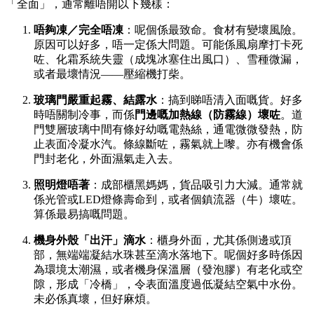
「全面」，通常離唔開以下幾樣：
唔夠凍／完全唔凍
：呢個係最致命。食材有變壞風險。
原因可以好多，唔一定係大問題。可能係風扇摩打卡死
咗、化霜系統失靈（成塊冰塞住出風口）、雪種微漏，
或者最壞情況——壓縮機打柴。
玻璃門嚴重起霧、結露水
：搞到睇唔清入面嘅貨。好多
時唔關制冷事，而係
門邊嘅加熱線（防霧線）壞咗
。道
門雙層玻璃中間有條好幼嘅電熱絲，通電微微發熱，防
止表面冷凝水汽。條線斷咗，霧氣就上嚟。亦有機會係
門封老化，外面濕氣走入去。
照明燈唔著
：成部櫃黑媽媽，貨品吸引力大減。通常就
係光管或LED燈條壽命到，或者個鎮流器（牛）壞咗。
算係最易搞嘅問題。
機身外殼「出汗」滴水
：櫃身外面，尤其係側邊或頂
部，無端端凝結水珠甚至滴水落地下。呢個好多時係因
為環境太潮濕，或者機身保溫層（發泡膠）有老化或空
隙，形成「冷橋」，令表面溫度過低凝結空氣中水份。
未必係真壞，但好麻煩。