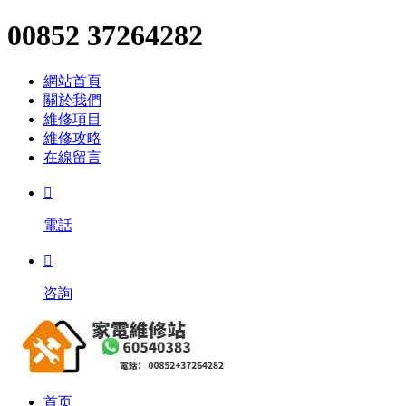
00852 37264282
網站首頁
關於我們
維修項目
維修攻略
在線留言

電話

咨詢
首页