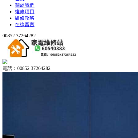
關於我們
維修項目
維修攻略
在線留言
00852 37264282
電話：00852 37264282