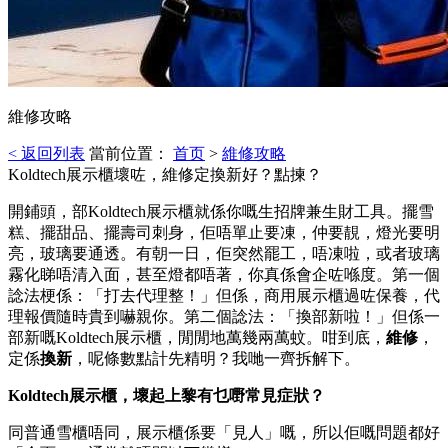
維修攻略
< 返回列表
當前位置：
首页
>
維修攻略
Koldtech展示櫃壞咗，維修定換新好？點揀？
開鋪頭，部Koldtech展示櫃就係你嘅生招牌兼生財工具。擺雪
糕、擺甜品、擺壽司刺身，佢唔單止要凍，仲要靚，燈光要明
亮，玻璃要通透。有朝一日，佢突然罷工，唔凍啦，或者玻璃
霧化睇唔清入面，甚至燈都唔著，你真係會企咗喺度。第一個
諗法梗係：「打去代理整！」但係，商用展示櫃過咗保養，代
理報價隨時貴到嚇親你。第二個諗法：「換部新啦！」但係一
部新嘅Koldtech展示櫃，閒閒地萬幾兩萬蚊。咁到底，
維修
，
定係
換新
，呢條數點計先精明？我哋一齊拆解下。
Koldtech展示櫃，壞起上黎有乜嘢常見症狀？
同普通雪櫃唔同，展示櫃係要「見人」嘅，所以佢嘅問題都好