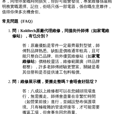
本，同埋停業嘅時間損失，你好可能會發現，專業維修係最精
明務實嘅選擇。記住，佢唔只係一部電器，係你嘅生意夥伴，
值得你俾多次機會佢。
常見問題（FAQ）
問：Koldtech原廠代理維修，同搵街外師傅（如家電維
修站），有乜分別？
答：原廠優點是零件一定最齊最對型號，師
傅對品牌熟悉。缺點是價格通常較高，且可
能只整自己品牌。街外優質維修站（如
家電
維修站
）價格較靈活，維修範圍廣（咩品牌
都整），許多老師傅經驗更豐富。關鍵是看
其信譽和是否提供連工包料報價。
問：維修展示櫃，要搬走整嗎？會唔會好阻埞？
答：八成以上維修都可以在您鋪頭現場進
行，無需搬走。師傅會盡量在非繁忙時間
（如營業前後）進行，並鋪設墊布保護環
境。只有極複雜的管道焊接等，才可能需要
搬返工場，但會事先同您商量。