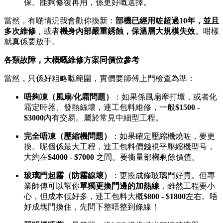
保。能夠修復再用，係更好嘅選擇。
當然，有啲情況我會勸你換新：
部機已經用咗超過10年，並且
多次維修
，或者
機身內部嚴重銹蝕，保溫層大規模失效
。咁樣
就真係要放手。
各類故障，大概嘅維修方案同價位參考
當然，只係好粗略嘅範圍，實價要師傅上門檢查為準：
唔夠凍（風扇/化霜問題）
：如果係風扇摩打壞，或者化
霜定時器、發熱絲壞，連工包料維修，一般
$1500 -
$3000
內有交易。屬於常見中細型工程。
完全唔凍（壓縮機問題）
：如果確定壓縮機燒咗，要更
換。呢個係最大工程，連工包料價錢視乎壓縮機型号，
大約在
$4000 - $7000
​ 之間。要衡量部機剩餘價值。
玻璃門起霧（防霧線壞）
：更換成條玻璃門好貴。但專
業師傅可以幫你
單獨更換門邊的加熱線
，雖然工程要小
心，但成本低好多，連工包料大概
$800 - $1800
左右。唔
好成塊門換住，先問下整唔整到條線！