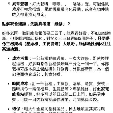
異常聲響
：好大聲嘅「嗡嗡」、「咯咯」聲。可能係風
扇摩打軸承損壞、壓縮機腳膠老化震動，或者有物件跌
咗入機背撞到風扇。
點解我會建議，先認真考慮「維修」？
好多老闆一聽到維修報價要三四千，就覺得好貴，不如加錢換
新。但我嘅經驗話我知，對於Koldtech呢類商用牌子，
只要唔
係主機架構（壓縮機、主要管道）大鑊嘢，維修嘅性價比往往
高過換新。
成本考量
：一部新櫃動輒過萬。一次大維修，即使換埋
壓縮機，好多時都係新櫃價錢嘅三分之一到一半。你部
舊櫃可能本身主體結構仲好紮實，外觀都新淨，為一個
部件而掉棄成部，其實好嘥。
時間成本
：訂一部新櫃，由揀款、落單、送貨、安裝，
隨時搞你一兩個禮拜。生意點等？專業維修，好似
家電
維修站
呢類，好多可以即日或第二日上門，如果零件
齊，可能一日內就搞掂讓你復業。時間就係金錢。
環保
：咁大件金屬同塑料製品，掉去堆填區其實唔環