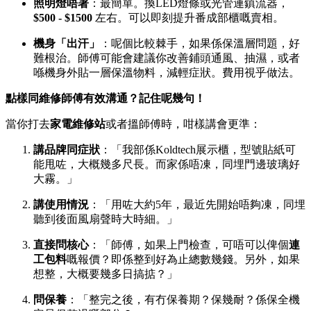
照明燈唔著
：最簡單。換LED燈條或光管連鎮流器，
$500 - $1500
​ 左右。可以即刻提升番成部櫃嘅賣相。
機身「出汗」
：呢個比較棘手，如果係保溫層問題，好
難根治。師傅可能會建議你改善鋪頭通風、抽濕，或者
喺機身外貼一層保溫物料，減輕症狀。費用視乎做法。
點樣同維修師傅有效溝通？記住呢幾句！
當你打去
家電維修站
或者搵師傅時，咁樣講會更準：
講品牌同症狀
：「我部係Koldtech展示櫃，型號貼紙可
能甩咗，大概幾多尺長。而家係唔凍，同埋門邊玻璃好
大霧。」
講使用情況
：「用咗大約5年，最近先開始唔夠凍，同埋
聽到後面風扇聲時大時細。」
直接問核心
：「師傅，如果上門檢查，可唔可以俾個
連
工包料
嘅報價？即係整到好為止總數幾錢。另外，如果
想整，大概要幾多日搞掂？」
問保養
：「整完之後，有冇保養期？保幾耐？係保全機