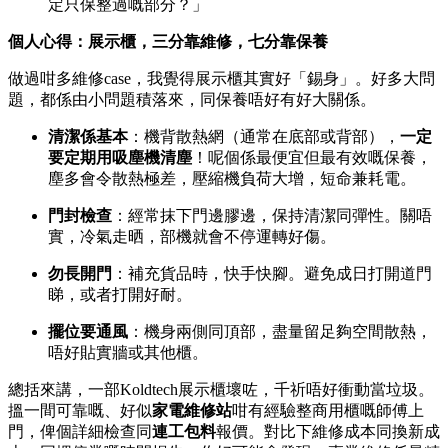
定只保整過嘅部分？」
個人心得：展示櫃，三分靠維修，七分靠保養
做過咁多維修case，我覺得展示櫃其實好「錫身」。好多大問
題，都係由小問題積落來，同保養唔好有好大關係。
清潔係基本
：機背散熱網（通常在底部或背部），
一定
要定期用吸塵機清塵
！呢個係最便宜但最有效嘅保養，
塵多會令散熱極差，壓縮機負荷大增，短命兼耗電。
門封檢查
：經常抹下門邊膠邊，保持清潔同彈性。關唔
實，冷氣走晒，部機就會不停運轉好傷。
勿長開門
：補充貨品時，快手快腳。避免成日打開道門
睇，或者打開好耐。
擺位要通風
：機身兩側同頂部，盡量留足夠空間散熱，
唔好貼實牆或其他櫃。
總括來講，一部Koldtech展示櫃壞咗，千祈唔好衝動當垃圾。
搵一間可靠嘅、好似
家電維修站
咁有經驗整商用櫃嘅師傅上
門，俾個詳細檢查同
連工包料
報價。對比下維修成本同換新成