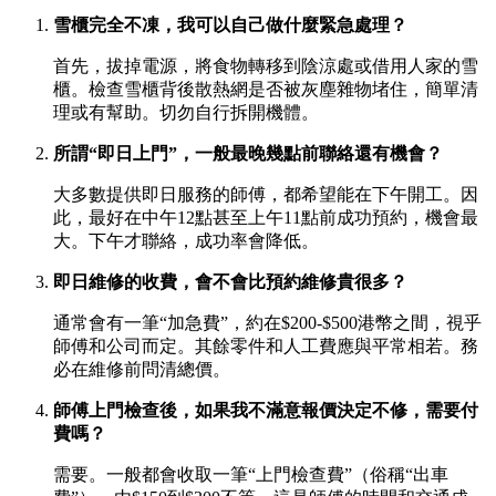
雪櫃完全不凍，我可以自己做什麼緊急處理？
首先，拔掉電源，將食物轉移到陰涼處或借用人家的雪
櫃。檢查雪櫃背後散熱網是否被灰塵雜物堵住，簡單清
理或有幫助。切勿自行拆開機體。
所謂“即日上門”，一般最晚幾點前聯絡還有機會？
大多數提供即日服務的師傅，都希望能在下午開工。因
此，最好在中午12點甚至上午11點前成功預約，機會最
大。下午才聯絡，成功率會降低。
即日維修的收費，會不會比預約維修貴很多？
通常會有一筆“加急費”，約在$200-$500港幣之間，視乎
師傅和公司而定。其餘零件和人工費應與平常相若。務
必在維修前問清總價。
師傅上門檢查後，如果我不滿意報價決定不修，需要付
費嗎？
需要。一般都會收取一筆“上門檢查費”（俗稱“出車