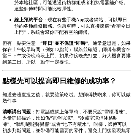
於本地社區，可能透過街坊群組或者相熟電器舖介紹。
這些師傅時間可能比較彈性。
線上預約平台
：現在有些手機App或者網站，可以即日
預約各種維修服務。你落單時，可以直接揀選“希望今日
上門”，系統會幫你匹配有空的師傅。
但有一點要注意，
“即日”並不保證“即時”
。通常意思是，如果
你在上午較早時間（例如12點前）聯絡並確認，師傅有機會在
當日下午或傍晚時段上門。如果你傍晚先打去，好大機會要排
到第二日。所以，動作一定要快。
點樣先可以提高即日維修的成功率？
知道去邊度搵之後，就要諗策略啦。想師傅快啲來，你可以做
幾件事：
清晰講出問題
：打電話或網上落單時，不要只說“雪櫃唔凍”。
盡量詳細描述，比如係“完全唔凍”、“冷藏室凍但冰格唔
凍”、“聽到噠噠聲異響”或者“地下有積水”。咁樣，師傅可以
初步判斷問題，並帶備可能需要的零件，避免上門後發現無零