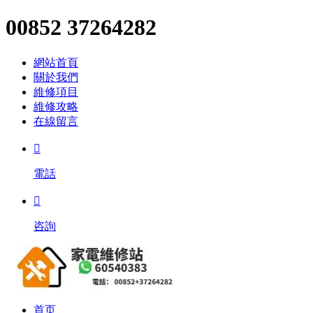
00852 37264282
網站首頁
關於我們
維修項目
維修攻略
在線留言

電話

咨詢
首页