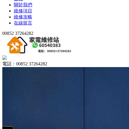
關於我們
維修項目
維修攻略
在線留言
00852 37264282
電話：00852 37264282