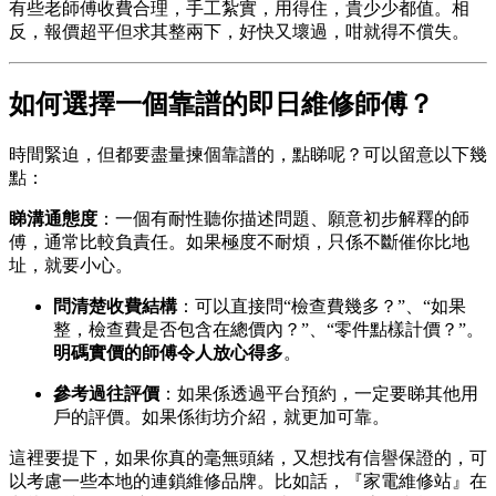
有些老師傅收費合理，手工紮實，用得住，貴少少都值。相
反，報價超平但求其整兩下，好快又壞過，咁就得不償失。
如何選擇一個靠譜的即日維修師傅？
時間緊迫，但都要盡量揀個靠譜的，點睇呢？可以留意以下幾
點：
睇溝通態度
：一個有耐性聽你描述問題、願意初步解釋的師
傅，通常比較負責任。如果極度不耐煩，只係不斷催你比地
址，就要小心。
問清楚收費結構
：可以直接問“檢查費幾多？”、“如果
整，檢查費是否包含在總價內？”、“零件點樣計價？”。
明碼實價的師傅令人放心得多
。
參考過往評價
：如果係透過平台預約，一定要睇其他用
戶的評價。如果係街坊介紹，就更加可靠。
這裡要提下，如果你真的毫無頭緒，又想找有信譽保證的，可
以考慮一些本地的連鎖維修品牌。比如話，『家電維修站』在