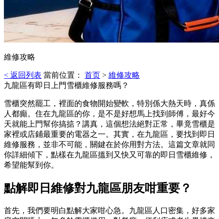
維修攻略
< 返回列表
當前位置：
首页
>
維修攻略
九龍區有即日上門雪櫃維修服務嗎？
雪櫃突然罷工，裡面的食物開始變軟，特別係大熱天時，真係
人都癲。住在九龍區的你，是不是好想馬上找到師傅，最好今
天就能上門幫你搞掂？講真，這個想法絕對正常，畢竟雪櫃是
家裡或店鋪最重要的電器之一。其實，在九龍區，要找到即日
維修服務，並非不可能，關鍵在於你用對方法。這篇文章就同
你詳細傾下，點樣在九龍區搵到又快又可靠的即日雪櫃維修，
希望能幫到你。
點解即日維修對九龍區朋友咁重要？
首先，我們要明白點解大家咁心急。九龍區人口密集，好多家