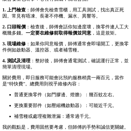
1. 上門檢查
：師傅會先檢查雪櫃，用工具測試，找出真正死
因。常見有唔凍、長著不停機、漏水、異響等。
2. 口頭報價
：檢查後，師傅會話你知邊度壞，換零件連人工大
概幾多錢。
一定要在維修前取得報價並同意
，這是規矩。
3. 現場維修
：如果你同意報價，師傅通常會即場開工，更換零
件例如啟動器、溫控器、或者補雪種。
4. 測試及清理
：整好後，師傅會通電測試，確認運行正常，並
簡單清理現場。
關於費用，即日服務可能會比預約服務稍貴一兩百元，當作
是“特快費”。總費用則視乎維修內容：
普通更換零件（如門膠邊、燈膽）：幾百蚊左右。
更換重要部件（如壓縮機啟動器）：可能近千元。
補雪種或處理複雜泄漏：通常過千元。
我的觀點是，費用固然要考慮，但師傅的手勢和誠信更關鍵。