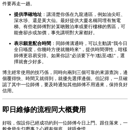
件要再走一趟。
提供準確地址
：講清楚你係在九龍邊區，例如油尖旺、
深水埗、還是黃大仙。最好提供大廈名稱同埋有無電
梯。有些老師傅對於某啲難泊車或要行樓梯的舊區，可
能會卻步或加價，事先講明對大家都好。
表示願意配合時間
：同師傅溝通時，可以主動講“我今日
全日喺度，你幾時方便就幾時來”，提供時間彈性，咁樣
師傅更容易安排。如果你話“必須要下午3點至4點”，選
擇就會少好多。
博主經常使用的技巧係，同時向兩到三個可靠的來源查詢，邊
個覆得快、時間又就得到，就優先選擇邊個。但記得，一旦確
認了其中一位師傅，要及時通知其他師傅不用過來，保持良好
信用。
即日維修的流程同大概費用
好啦，假設你已經成功約到一位師傅今日上門。跟住落來，一
般會發生乜嘢事？心裡有個底，就唔會慌。