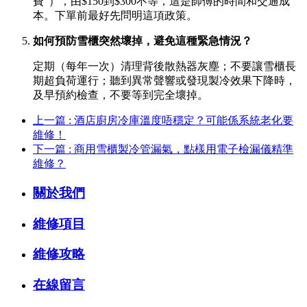
費”），由$150到$300不等，這是師傅的時間和交通成
本。下單前最好先問明這項政策。
如何預防雪櫃突然壞掉，避免這種緊急情況？
定期（每年一次）清理背後散熱器灰塵；不要讓雪櫃長
期超負荷運行；聽到異常聲響或發現製冷效果下降時，
及早預約檢查，不要等到完全壞掉。
上一篇 : 酒店廚房冷庫溫度唔穩定？可能係系統老化要
維修！
下一篇 : 商用雪櫃製冷管漏氣，點樣用電子檢漏儀精準
維修？
關於我們
維修項目
維修攻略
在線留言