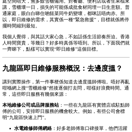
庭空間唔大，無多餘雪櫃備用。對餐廳、便利店或者生果檔來
講，雪櫃壞一日，損失的可能係成批食材同埋一日生意額。普
通家庭，眼白白睇住啲餸菜同牛奶變壞，都咪話唔肉赤。所
以，即日維修的需求，其實係一種“緊急救援”，目標就係將停
擺時間縮到最短。
我個人覺得，與其話大家心急，不如話係生活節奏所迫。香港
人時間寶貴，等幾日？好多時真係等唔到。所以，下面我們就
一齊睇下，點樣可以實現“即日維修”這個目標。
九龍區即日維修服務概況：去邊度搵？
講到實際操作，第一件事梗係知道去邊度搵師傅啦。唔好再亂
咁喺網上搜“雪櫃維修”然後逐個打去問，咁樣好浪費時間。通
常，這些即日服務有幾個來源：
本地維修公司或品牌服務站
：一些在九龍區有實體店或駐點師
傅的公司，安排即日服務的機會較大。例如，有些公司會標
明“九龍區快速上門”。
水電維修師傅網絡
：好多老師傅靠口碑接單，他們活躍