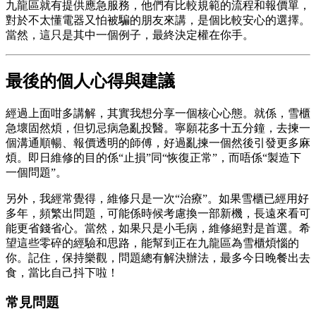
九龍區就有提供應急服務，他們有比較規範的流程和報價單，
對於不太懂電器又怕被騙的朋友來講，是個比較安心的選擇。
當然，這只是其中一個例子，最終決定權在你手。
最後的個人心得與建議
經過上面咁多講解，其實我想分享一個核心心態。就係，雪櫃
急壞固然煩，但切忌病急亂投醫。寧願花多十五分鐘，去揀一
個溝通順暢、報價透明的師傅，好過亂揀一個然後引發更多麻
煩。即日維修的目的係“止損”同“恢復正常”，而唔係“製造下
一個問題”。
另外，我經常覺得，維修只是一次“治療”。如果雪櫃已經用好
多年，頻繁出問題，可能係時候考慮換一部新機，長遠來看可
能更省錢省心。當然，如果只是小毛病，維修絕對是首選。希
望這些零碎的經驗和思路，能幫到正在九龍區為雪櫃煩惱的
你。記住，保持樂觀，問題總有解決辦法，最多今日晚餐出去
食，當比自己抖下啦！
常見問題