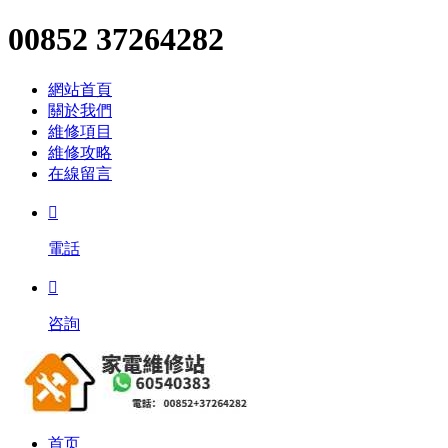
00852 37264282
網站首頁
關於我們
維修項目
維修攻略
在線留言

電話

咨詢
首页