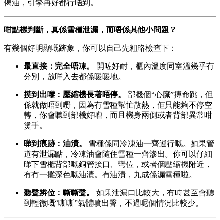
偈油，引擎再好都行唔到。
咁點樣判斷，真係雪種泄漏，而唔係其他小問題？
有幾個好明顯嘅跡象，你可以自己先粗略檢查下：
最直接：完全唔凍。
​ 開咗好耐，櫃內溫度同室溫幾乎冇
分別，放咩入去都係暖暖地。
摸到出嚟：壓縮機長著唔停。
​ 部機個“心臟”搏命跳，但
係就做唔到嘢，因為冇雪種幫忙散熱，佢只能夠不停空
轉，你會聽到部機好嘈，而且機身兩側或者背部異常咁
燙手。
睇到痕跡：油漬。
​ 雪種係同冷凍油一齊運行嘅。如果管
道有泄漏點，冷凍油會隨住雪種一齊滲出。你可以仔細
睇下雪櫃背部嘅銅管接口、彎位，或者個壓縮機附近，
有冇一攤深色嘅油漬。有油漬，九成係漏雪種啦。
聽聲辨位：嘶嘶聲。
​ 如果泄漏口比較大，有時甚至會聽
到輕微嘅“嘶嘶”氣體噴出聲，不過呢個情況比較少。