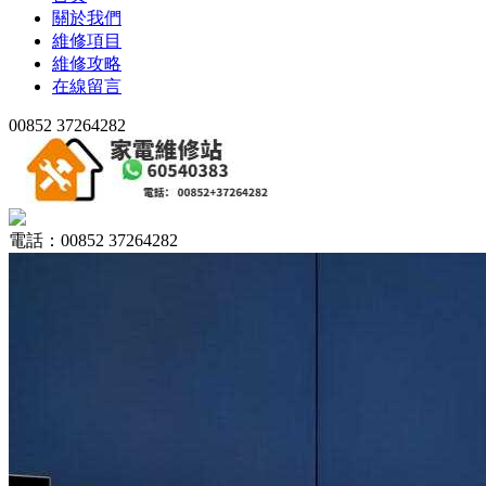
關於我們
維修項目
維修攻略
在線留言
00852 37264282
電話：00852 37264282