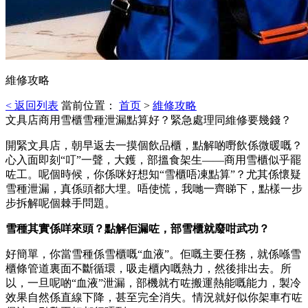
維修攻略
< 返回列表
當前位置：
首页
>
維修攻略
文具店商用雪櫃雪種泄漏點算好？緊急處理同維修要幾錢？
開緊文具店，朝早返去一摸個飲品櫃，點解啲嘢飲係微暖嘅？
心入面即刻“叮”一聲，大鑊，部搵食架生——商用雪櫃似乎罷
咗工。呢個時候，你係咪好想知“雪櫃唔凍點算”？尤其係懷疑
雪種泄漏，真係頭都大埋。唔使慌，我哋一齊睇下，點樣一步
步拆解呢個棘手問題。
雪種其實係咩來頭？點解佢漏咗，部雪櫃就廢咁武功？
好簡單，你當雪種係雪櫃嘅“血液”。佢嘅主要任務，就係喺雪
櫃條管道裏面不斷循環，吸走櫃內嘅熱力，然後排出去。所
以，一旦呢啲“血液”泄漏，部機就冇咗搬運熱能嘅能力，製冷
效果自然係直線下降，甚至完全消失。情況就好似你架車冇咗