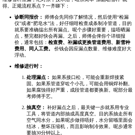
得。正规流程系点？一齐睇下：
诊断同报价：
​ 师傅会先同你了解情况，然后使用“检漏
仪”或者“肥皂水”法，好仔细咁检查成条制冷管道，目的
就系要准确揾出所有漏点。呢个步骤好重要，揾唔晒漏
点，整完都好快会再漏。之后，师傅会俾你个详细报
价，通常包括：
检查费、补漏或更换管道费用、新雪种
费用、同人工费。
​ 价钱会因应漏点数量、维修难度好大
浮动。
维修进行时：
处理漏点：
​ 如果系接口松，可能会重新焊接紧
固。如果系管道穿咗个小孔，可能会用铜焊补翻。
如果腐蚀得好严重，成段管道都要换新。呢部分最
考师傅手艺。
抽真空：
​ 补好漏点之后，最关键一步就系用专业
工具，将管道内部抽成高度真空。目的系抽走所有
空气同水分，如果呢步做得唔好，水分留喺里面会
结冰，整坏压缩机，而且影响制冷效果。呢步通常
要抽30分钟以上。