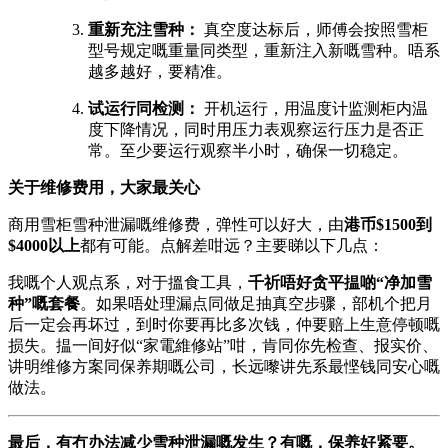
重新充注雪种：
​ 真空度达标后，师傅会按照雪柜
型号规定嘅重量同类型，重新注入新嘅雪种。唔系
越多越好，要精准。
试运行同检测：
​ 开机运行，用温度计监测柜内温
度下降情况，同时用压力表观察运行压力是否正
常。至少要运行观察半小时，确保一切稳定。
关于维修费用，大家最关心
商用雪柜雪种泄漏嘅维修费，弹性可以好大，由
港币$1500到
$4000以上
都有可能。点解差咁远？主要睇以下几点：
我嘅个人观点系，对于搵食工具，
千祈唔好贪平揾啲“净加雪
种”嘅套餐
。如果唔处理漏点同做足抽真空步骤，部机个把月
后一定会再坏过，到时你要再比多次钱，仲要赔上生意停顿嘅
损失。揾一间好似“家電維修站”咁，肯同你先检查、报实价、
讲明维修方案同保养期嘅公司，长远嚟讲先系最悭钱同安心嘅
做法。
最后，有冇办法减少雪种泄漏嘅发生？有嘅，保养好紧要。