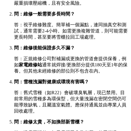
嚴重損壞壓縮機，且有安全風險。
問：維修一般需要多長時間？
答：視乎維修難度。簡單補一個漏點，連同抽真空和測
試，通常需要2-4小時。如需更換複雜管道，則可能需要
更長時間，甚至要將雪櫃拉回工場處理。
問：維修後能保證多久不漏？
答：正規維修公司對補漏或更換的管道會提供保養，例
如
家電維修站
通常就焊接/更換部分提供180天至1年的保
養。但其他未經維修的部位則不包含在內。
問：雪種洩漏對健康或環境有害嗎？
答：舊式雪種（如R22）會破壞臭氧層，現已禁用。目
前常用的雪種多為環保型，但大量洩漏在密閉空間仍可
能導致缺氧，且屬溫室氣體。應保持通風並由專業人員
回收處理。
問：維修太貴，不如換部新雪櫃？