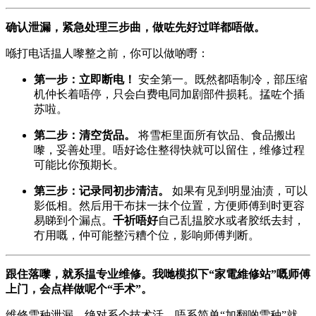
确认泄漏，紧急处理三步曲，做咗先好过咩都唔做。
喺打电话揾人嚟整之前，你可以做啲嘢：
第一步：立即断电！
​ 安全第一。既然都唔制冷，部压缩
机仲长着唔停，只会白费电同加剧部件损耗。掹咗个插
苏啦。
第二步：清空货品。
​ 将雪柜里面所有饮品、食品搬出
嚟，妥善处理。唔好谂住整得快就可以留住，维修过程
可能比你预期长。
第三步：记录同初步清洁。
​ 如果有见到明显油渍，可以
影低相。然后用干布抹一抹个位置，方便师傅到时更容
易睇到个漏点。
千祈唔好
自己乱揾胶水或者胶纸去封，
冇用嘅，仲可能整污糟个位，影响师傅判断。
跟住落嚟，就系揾专业维修。我哋模拟下“家電維修站”嘅师傅
上门，会点样做呢个“手术”。
维修雪种泄漏，绝对系个技术活，唔系简单“加翻啲雪种”就