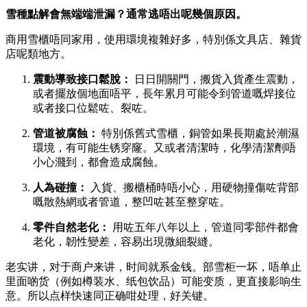
雪種點解會無端端泄漏？通常逃唔出呢幾個原因。
商用雪櫃唔同家用，使用環境複雜好多，特別係文具店、雜貨
店呢類地方。
震動導致接口鬆脫：
​ 日日開關門，搬貨入貨產生震動，
或者擺放個地面唔平，長年累月可能令到管道嘅焊接位
或者接口位鬆咗、裂咗。
管道被腐蝕：
​ 特別係舊式雪櫃，銅管如果長期處於潮濕
環境，有可能生锈穿窿。又或者清潔時，化學清潔劑唔
小心濺到，都會造成腐蝕。
人為碰撞：
​ 入貨、搬櫃桶時唔小心，用硬物撞傷咗背部
嘅散熱網或者管道，整凹咗甚至整穿咗。
零件自然老化：
​ 用咗五年八年以上，管道同零部件都會
老化，韌性變差，容易出現微細裂縫。
老实讲，对于商户来讲，时间就系金钱。部雪柜一坏，唔单止
里面啲货（例如樽装水、纸包饮品）可能变质，更直接影响生
意。所以点样快速同正确咁处理，好关键。