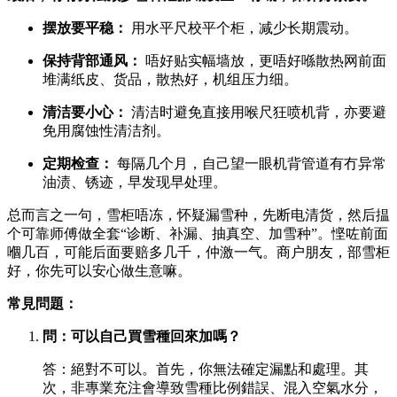
摆放要平稳：
​ 用水平尺校平个柜，减少长期震动。
保持背部通风：
​ 唔好贴实幅墙放，更唔好喺散热网前面
堆满纸皮、货品，散热好，机组压力细。
清洁要小心：
​ 清洁时避免直接用喉尺狂喷机背，亦要避
免用腐蚀性清洁剂。
定期检查：
​ 每隔几个月，自己望一眼机背管道有冇异常
油渍、锈迹，早发现早处理。
总而言之一句，雪柜唔冻，怀疑漏雪种，先断电清货，然后揾
个可靠师傅做全套“诊断、补漏、抽真空、加雪种”。悭咗前面
嗰几百，可能后面要赔多几千，仲激一气。商户朋友，部雪柜
好，你先可以安心做生意嘛。
常見問題：
問：可以自己買雪種回來加嗎？
答：絕對不可以。首先，你無法確定漏點和處理。其
次，非專業充注會導致雪種比例錯誤、混入空氣水分，