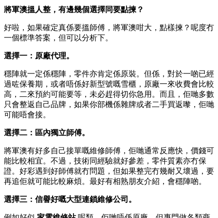
將軍澳搵人整，有邊幾個選擇同要點揀？
好啦，如果確定真係要搵師傅，將軍澳咁大，點樣揀？呢度冇
一個標準答案，但可以分析下。
選擇一：原廠代理。
穩陣就一定係穩陣，零件亦肯定係原裝。但係，對於一啲已經
過咗保養期，或者唔係好新型號嘅雪櫃，原廠一來收費會比較
高，二來預約可能要等，未必趕得切你急用。而且，佢哋多數
只會整返自己品牌，如果你部機係雜牌或者二手買返嚟，佢哋
可能唔會接。
選擇二：區內獨立師傅。
將軍澳有好多自己接單嘅維修師傅，佢哋通常反應快，價錢可
能比較相宜。不過，技術同經驗就好參差，零件質素亦冇保
證。好彩遇到好師傅就冇問題，但如果整完冇幾耐又壞過，要
再追佢就可能比較麻煩。最好有相熟朋友介紹，會穩陣啲。
選擇三：信譽好嘅大型連鎖維修公司。
例如好似
家電維修站
​ 呢類，佢哋唔係原廠，但專門做各類商