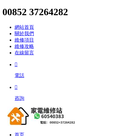
00852 37264282
網站首頁
關於我們
維修項目
維修攻略
在線留言

電話

咨詢
首页