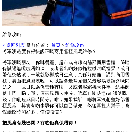
維修攻略
< 返回列表
當前位置：
首页
>
維修攻略
將軍澳邊度有得快靚正嘅商用雪櫃風扇維修？
將軍澳嘅朋友，你哋餐廳、超市或者凍肉舖部商用雪櫃，係唔
係試過無啦啦唔夠凍，或者發出啲好似拖拉機咁嘅怪聲？成日
驚佢突然壞，一壞就影響成日生意，真係好頭痛。講到商用雪
櫃，裏面把風扇壞咗，可以話係最常見但又最容易被誤會嘅問
題之一。成日以為係雪種冇晒，又或者壓縮機大件事，結果師
傅上門一睇，哦，原來風扇卡住咗。唔單止嘥咗急call師傅嘅
錢，仲嘥咗成日時間等。咁，如果我話，喺將軍澳想整好部雪
櫃風扇，其實有啲步驟你可以自己做先，然後再搵人幫手，會
慳錢慳時間好多，你信唔信？
把風扇有幾巴閉？冇咗佢真係唔得！