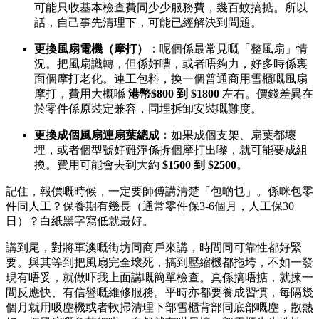
可能只收基本檢查費同少少服務費，幾百蚊搞掂。所以
話，自己事先清理下，可能已經解決到問題。
更換風扇電機（摩打）
：呢個係最常見嘅「整風扇」情
況。把風扇識轉，但係好嘈，或者唔夠力，好多時係裏
面個摩打老化。連工包料，換一個普通商用雪櫃嘅風扇
摩打，費用大概喺
港幣$800 到 $1800
​ 左右。價錢差異在
於零件係原裝定兼容，同埋拆卸安裝嘅難度。
更換成個風扇連扇葉總成
：如果成個支架、扇葉都壞
埋，或者個型號好難淨係拆個摩打出嚟，就可能要成組
換。費用可能會去到大約
$1500 到 $2500
。
記住，報價嘅時候，一定要師傅講清楚「包啲乜」。係咪包零
件同人工？保養期有幾長（通常零件保3-6個月，人工保30
日）？白紙黑字寫低就最好。
講到尾，對將軍澳嘅街坊同商戶來講，時間同可靠性都好緊
要。與其等到把風扇完全壞死，搞到壓縮機都拖垮，不如一發
現有唔妥，就做吓我上面講嘅簡單檢查。真係搞唔掂，就揀一
間反應快、有信譽嘅維修服務。平時亦都要養成習慣，每隔幾
個月就用吸塵機或者軟掃清理下部雪櫃背部同底部嘅塵，散熱