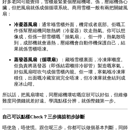
好多老闆可能覺得，雪櫃最緊要個壓縮機啫。係，壓縮機係心
臟，但把風扇就係成個循環系統。商用雪櫃一般有兩把關鍵風
扇：
冷凝器風扇
：通常喺雪櫃外面，機背或者底部。佢嘅工
作係幫壓縮機同散熱網（冷凝器）吹走熱氣。你可以想
像成，佢係一部雪櫃嘅「抽氣扇」。佢一停，熱氣散唔
到，成部機就會過熱，壓縮機會自動停機保護自己，結
果就係雪櫃唔凍。
蒸發器風扇（循環扇）
：藏喺雪櫃裏面，冷凍庫嗰度。
佢負責將蒸發器（即係結霜嗰排冷卻管）製造嘅寒氣，
好似風扇咁吹勻成個雪櫃內籠。佢一壞，寒氣喺冷凍庫
積住，出面嘅冷藏室就完全唔凍，但冷凍庫就會結到成
座冰山咁。
所以話，把風扇壞咗，同壓縮機壞咗嘅症狀可以好似，但維修
難度同價錢就差好遠。學識點樣分辨，就係慳錢第一步。
自己可以點樣Check？三步搞掂初步診斷
唔使急，唔使慌。跟住呢三步，你都可以做個基本判斷，同師