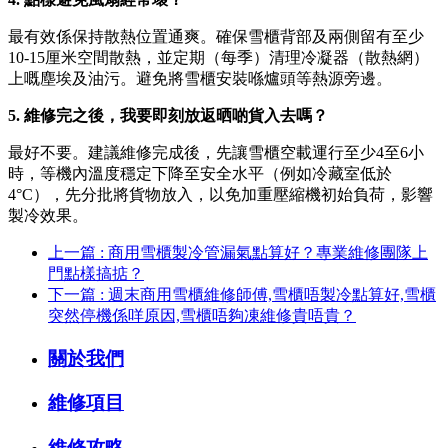
最有效係保持散熱位置通爽。確保雪櫃背部及兩側留有至少
10-15厘米空間散熱，並定期（每季）清理冷凝器（散熱網）
上嘅塵埃及油污。避免將雪櫃安裝喺爐頭等熱源旁邊。
5. 維修完之後，我要即刻放返晒啲貨入去嗎？
最好不要。建議維修完成後，先讓雪櫃空載運行至少4至6小
時，等機內溫度穩定下降至安全水平（例如冷藏室低於
4°C），先分批將貨物放入，以免加重壓縮機初始負荷，影響
製冷效果。
上一篇 : 商用雪櫃製冷管漏氣點算好？專業維修團隊上
門點樣搞掂？
下一篇 : 週末商用雪櫃維修師傅,雪櫃唔製冷點算好,雪櫃
突然停機係咩原因,雪櫃唔夠凍維修貴唔貴？
關於我們
維修項目
維修攻略