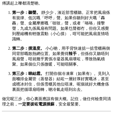
傅講起上嚟都清楚啲。
第一步：聽聲。
​ 靜少少，湊近部雪櫃聽。正常把風扇係
有規律、低沉嘅「呼呼」聲。如果你聽到好大嘅「轟
轟」聲、金屬摩擦嘅「吱吱」聲，或者「咯咯」撞擊
聲，九成九係風扇有問題。如果乜聲都冇，但你又感覺
到壓縮機有輕微震動（小心摸），咁可能把風扇直情唔
識轉。
第二步：摸溫度。
​ 小心啲，用手背快速掂一掂雪櫃兩側
同背部嘅散熱網位置。如果覺得
辣手
，但係你又聽唔到
風扇聲，咁就幾乎實係冷凝器風扇壞咗，導致熱氣積
聚。如果個位只係微暖，可能唔關事。
第三步：睇結霜。
​ 打開你個冷凍庫（如果有）。見到入
面嗰排金屬管（蒸發器）結咗一層好厚好實嘅冰，甚至
成嚿冰封住，但係雪櫃其他位唔凍。呢個就好大機會係
裏面把循環扇唔轉，啲冷氣走唔到出去。
做完呢三步，你心裏面應該有個大概。記住，做任何檢查同清
理之前，
一定要拔咗電源插蘇
，安全最緊要。