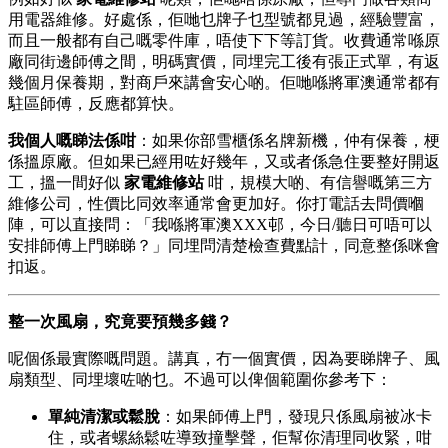
用電器維修。好處係，佢哋乜牌子乜型號都見過，經驗豐富，
而且一般都有自己嘅零件庫，唔使下下等訂貨。收費通常喺原
廠同街邊師傅之間，明碼實價，同埋完工後有張正式單，有返
幾個月保養期，對商戶來講會安心啲。佢哋喺將軍澳通常都有
駐區師傅，反應都算快。
我個人嘅睇法係咁
：如果你部雪櫃係名牌新機，仲有保養，梗
係搵原廠。但如果已經用咗好幾年，又或者係急住要整好開返
工，搵一間好似
家電維修站
​ 咁，規模大啲、有信譽嘅第三方
維修公司，性價比同效率通常會更加好。你打電話去問價嗰
陣，可以直接問：「我喺將軍澳XXX邨，今日/聽日可唔可以
安排師傅上門睇睇？」同埋問清楚檢查費點計，同意整係咪會
扣返。
整一次風扇，究竟要預幾多錢？
呢個係最實際嘅問題。講真，冇一個實價，因為要睇牌子、風
扇類型、同埋壞咗啲乜。不過可以俾個範圍你參考下：
單純清潔或鬆脫
：如果師傅上門，發現只係風扇被冰卡
住，或者螺絲鬆咗導致撞擊聲，佢幫你清理同收緊，咁