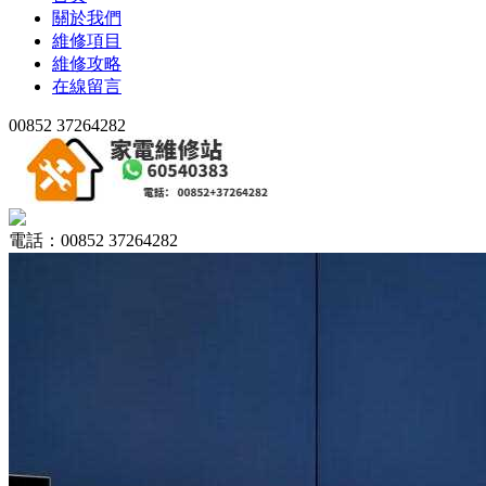
關於我們
維修項目
維修攻略
在線留言
00852 37264282
電話：00852 37264282