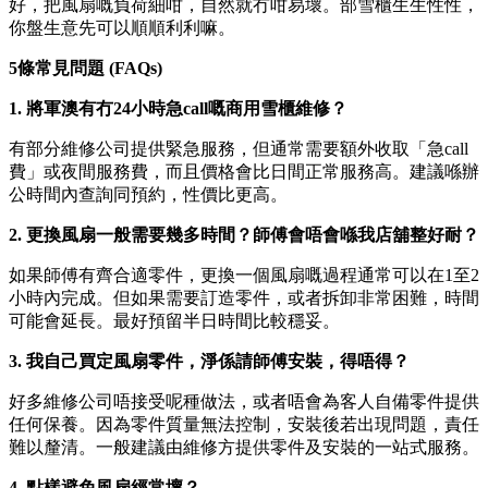
好，把風扇嘅負荷細咁，自然就冇咁易壞。部雪櫃生生性性，
你盤生意先可以順順利利嘛。
5條常見問題 (FAQs)
1. 將軍澳有冇24小時急call嘅商用雪櫃維修？
有部分維修公司提供緊急服務，但通常需要額外收取「急call
費」或夜間服務費，而且價格會比日間正常服務高。建議喺辦
公時間內查詢同預約，性價比更高。
2. 更換風扇一般需要幾多時間？師傅會唔會喺我店舖整好耐？
如果師傅有齊合適零件，更換一個風扇嘅過程通常可以在1至2
小時內完成。但如果需要訂造零件，或者拆卸非常困難，時間
可能會延長。最好預留半日時間比較穩妥。
3. 我自己買定風扇零件，淨係請師傅安裝，得唔得？
好多維修公司唔接受呢種做法，或者唔會為客人自備零件提供
任何保養。因為零件質量無法控制，安裝後若出現問題，責任
難以釐清。一般建議由維修方提供零件及安裝的一站式服務。
4. 點樣避免風扇經常壞？