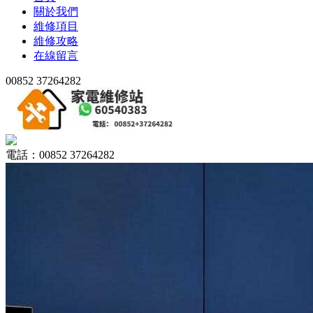
關於我們
維修項目
維修攻略
在線留言
00852 37264282
電話：00852 37264282