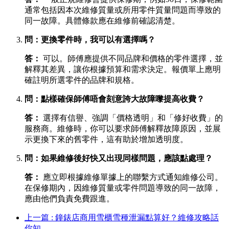
通常包括因本次維修質量或所用零件質量問題而導致的
同一故障。具體條款應在維修前確認清楚。
問：更換零件時，我可以有選擇嗎？
答：
​ 可以。師傅應提供不同品牌和價格的零件選擇，並
解釋其差異，讓你根據預算和需求決定。報價單上應明
確註明所選零件的品牌和規格。
問：點樣確保師傅唔會刻意誇大故障嚟提高收費？
答：
​ 選擇有信譽、強調「價格透明」和「修好收費」的
服務商。維修時，你可以要求師傅解釋故障原因，並展
示更換下來的舊零件，這有助於增加透明度。
問：如果維修後好快又出現同樣問題，應該點處理？
答：
​ 應立即根據維修單據上的聯繫方式通知維修公司。
在保修期內，因維修質量或零件問題導致的同一故障，
應由他們負責免費跟進。
上一篇 : 鐘錶店商用雪櫃雪種泄漏點算好？維修攻略話
你知