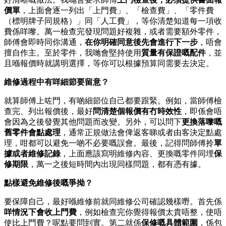
價單
，上面會逐一列出「上門費」、「檢查費」、「零件費
（標明牌子同規格）」同「人工費」，等你清楚知道每一項收
費係咩嚟。萬一檢查完發現問題好複雜，或者需要額外零件，
師傅會即時同你溝通，
在你明確同意後先會進行下一步
，唔會
擅自作主。至於零件，我哋會堅持使用
質量有保證嘅配件
，並
且喺報價時就講明選擇，等你可以根據預算同需要去決定。
維修過程中有咩細節要留意？
就算師傅上咗門，有啲細節位自己都要跟緊。例如，當師傅檢
查完、列出報價後，最好
問清楚個報價有冇時效性
，即係會唔
會因為之後發覺其他問題而改變。另外，可以問下
更換落嚟嘅
舊零件會點處理
，通常正規做法會俾返客睇或者由客決定點處
理，咁都可以避免一啲不必要嘅誤會。最後，記得問師傅拎
單
據或者維修記錄
，上面應該寫明維修內容、更換嘅零件同埋
保
修期限
，萬一之後短時間內出現同樣問題，都有憑有據。
點樣避免維修後嘅爭拗？
要保障自己，最好喺維修前就同維修公司確認幾樣嘢。首先係
咩情況下會收上門費
，例如檢查完你覺得報價太貴唔整，使唔
使比上門費？呢點要問到實。第二就係
保修嘅具體範圍
，係包