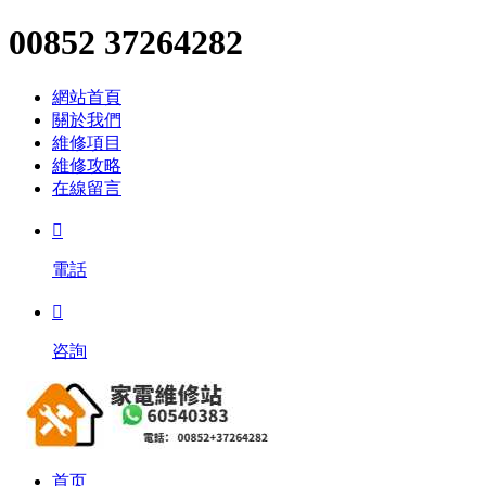
00852 37264282
網站首頁
關於我們
維修項目
維修攻略
在線留言

電話

咨詢
首页