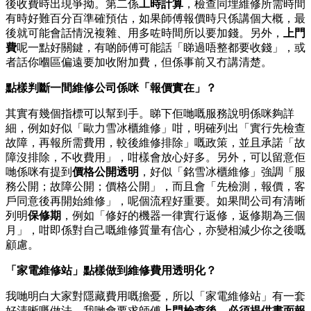
後收費時出現爭拗。第二係
工時計算
，檢查同埋維修所需時間
有時好難百分百準確預估，如果師傅報價時只係講個大概，最
後就可能會話情況複雜、用多咗時間所以要加錢。另外，
上門
費
呢一點好關鍵，有啲師傅可能話「睇過唔整都要收錢」，或
者話你嗰區偏遠要加收附加費，但係事前又冇講清楚。
點樣判斷一間維修公司係咪「報價實在」？
其實有幾個指標可以幫到手。睇下佢哋嘅服務說明係咪夠詳
細，例如好似「歐力雪冰櫃維修」咁，明確列出「實行先檢查
故障，再報所需費用，較後維修排除」嘅政策，並且承諾「故
障沒排除，不收費用」，咁樣會放心好多。另外，可以留意佢
哋係咪有提到
價格公開透明
，好似「銘雪冰櫃維修」強調「服
務公開；故障公開；價格公開」，而且會「先檢測，報價，客
戶同意後再開始維修」，呢個流程好重要。如果間公司有清晰
列明
保修期
，例如「修好的機器一律實行返修，返修期為三個
月」，咁即係對自己嘅維修質量有信心，亦變相減少你之後嘅
顧慮。
「家電維修站」點樣做到維修費用透明化？
我哋明白大家對隱藏費用嘅擔憂，所以「家電維修站」有一套
好清晰嘅做法。我哋會要求師傅
上門檢查後，必須提供書面報