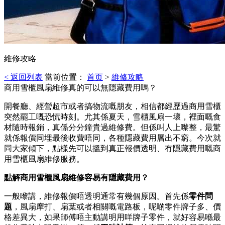
維修攻略
< 返回列表
當前位置：
首页
>
維修攻略
商用雪櫃風扇維修真的可以無隱藏費用嗎？
開餐廳、經營超市或者搞物流嘅朋友，相信都經歷過商用雪櫃
突然罷工嘅恐慌時刻。尤其係夏天，雪櫃風扇一壞，裡面嘅食
材隨時報銷，真係分分鐘貴過維修費。但係叫人上嚟整，最驚
就係報價同埋最後收費唔同，各種隱藏費用層出不窮。今次就
同大家傾下，點樣先可以搵到真正報價透明、冇隱藏費用嘅商
用雪櫃風扇維修服務。
點解商用雪櫃風扇維修容易有隱藏費用？
一般嚟講，維修報價唔透明通常有幾個原因。首先係
零件問
題
，風扇摩打、扇葉或者相關嘅電路板，呢啲零件牌子多、價
格差異大，如果師傅唔主動講明用咩牌子零件，就好容易喺最