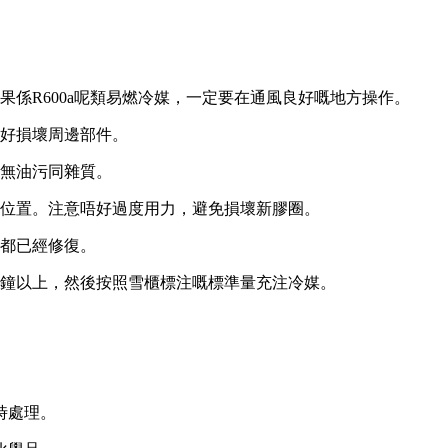
係R600a呢類易燃冷媒，一定要在通風良好嘅地方操作。
好損壞周邊部件。
無油污同雜質。
位置。注意唔好過度用力，避免損壞新膠圈。
都已經修復。
分鐘以上，然後按照雪櫃標注嘅標準量充注冷媒。
時處理。