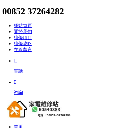
00852 37264282
網站首頁
關於我們
維修項目
維修攻略
在線留言

電話

咨詢
首页