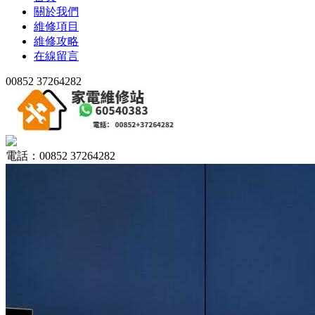
關於我們
維修項目
維修攻略
在線留言
00852 37264282
電話：00852 37264282