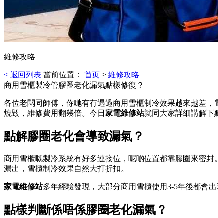
維修攻略
< 返回列表
當前位置：
首页
>
維修攻略
商用雪櫃製冷管膠圈老化漏氣點樣修復？
各位老闆同師傅，你哋有冇遇過商用雪櫃制冷效果越來越差，
燒毀，維修費用翻幾倍。今日
家電維修站
就同大家詳細講解下
點解膠圈老化會導致漏氣？
商用雪櫃嘅製冷系統有好多連接位，呢啲位置都靠膠圈來密封
漏出，雪櫃制冷效果自然大打折扣。
家電維修站
多年經驗發現，大部分商用雪櫃使用3-5年後都會
點樣判斷係唔係膠圈老化漏氣？