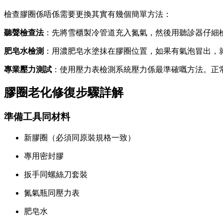
檢查膠圈係唔係需要更換其實有幾個簡單方法：
聽聲檢查法
：先將雪櫃製冷管道充入氮氣，然後用聽診器仔細
肥皂水檢測
：用濃肥皂水塗抹在膠圈位置，如果有氣泡冒出，
專業壓力測試
：使用壓力表檢測系統壓力係最準確嘅方法。正
膠圈老化修復步驟詳解
準備工具同材料
新膠圈（必須同原裝規格一致）
專用密封膠
扳手同螺絲刀套裝
氮氣瓶同壓力表
肥皂水