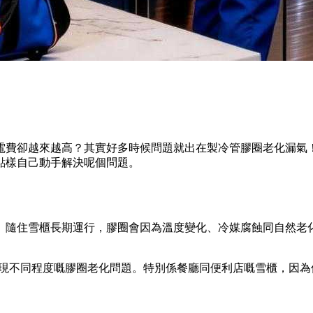
電費卻越來越高？其實好多時候問題就出在製冷管膠圈老化漏氣
點樣自己動手解決呢個問題。
。隨住雪櫃長期運行，膠圈會因為溫度變化、冷媒腐蝕同自然老
出現不同程度嘅膠圈老化問題。特別係餐廳同便利店嘅雪櫃，因