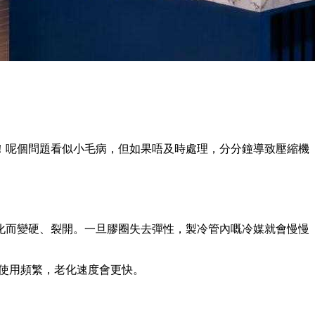
！呢個問題看似小毛病，但如果唔及時處理，分分鐘導致壓縮機
化而變硬、裂開。一旦膠圈失去彈性，製冷管內嘅冷媒就會慢慢
為使用頻繁，老化速度會更快。