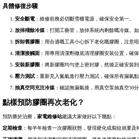
具體修復步驟
安全斷電
：維修前務必切斷雪櫃電源，確保安全第一。
放掉殘餘冷媒
：打開工藝管，放掉系統內剩餘嘅冷媒。如果
拆卸舊膠圈
：用合適嘅工具小心拆下老化嘅膠圈，注意唔
清潔接觸面
：用專用清潔劑徹底清理膠圈安裝位置，確保
安裝新膠圈
：將新膠圈均勻塗上密封膠，然後正確安裝到
壓力測試
：重新充入氮氣進行壓力測試，確保所有漏氣點
抽真空同充注冷媒
：確認無漏氣後，用真空泵抽真空30
點樣預防膠圈再次老化？
預防勝於治療，
家電維修站
建議大家做好以下幾點：
定期檢查
：每半年檢查一次膠圈狀態，發現硬化或裂紋就要及