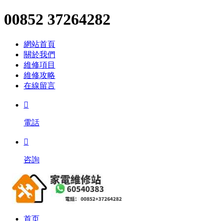
00852 37264282
網站首頁
關於我們
維修項目
維修攻略
在線留言

電話

咨詢
首页