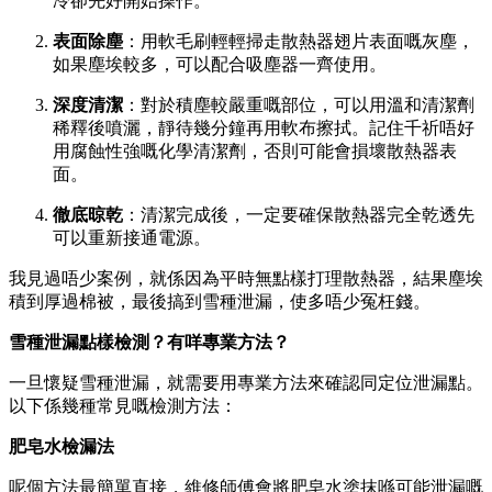
冷卻先好開始操作。
表面除塵
：用軟毛刷輕輕掃走散熱器翅片表面嘅灰塵，
如果塵埃較多，可以配合吸塵器一齊使用。
深度清潔
：對於積塵較嚴重嘅部位，可以用溫和清潔劑
稀釋後噴灑，靜待幾分鐘再用軟布擦拭。記住千祈唔好
用腐蝕性強嘅化學清潔劑，否則可能會損壞散熱器表
面。
徹底晾乾
：清潔完成後，一定要確保散熱器完全乾透先
可以重新接通電源。
我見過唔少案例，就係因為平時無點樣打理散熱器，結果塵埃
積到厚過棉被，最後搞到雪種泄漏，使多唔少冤枉錢。
雪種泄漏點樣檢測？有咩專業方法？
一旦懷疑雪種泄漏，就需要用專業方法來確認同定位泄漏點。
以下係幾種常見嘅檢測方法：
肥皂水檢漏法
呢個方法最簡單直接，維修師傅會將肥皂水塗抹喺可能泄漏嘅