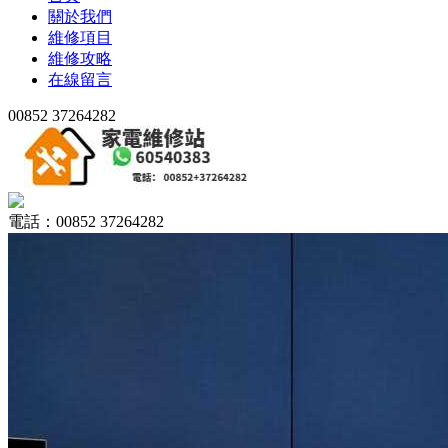
關於我們
維修項目
維修攻略
在線留言
00852 37264282
電話：00852 37264282