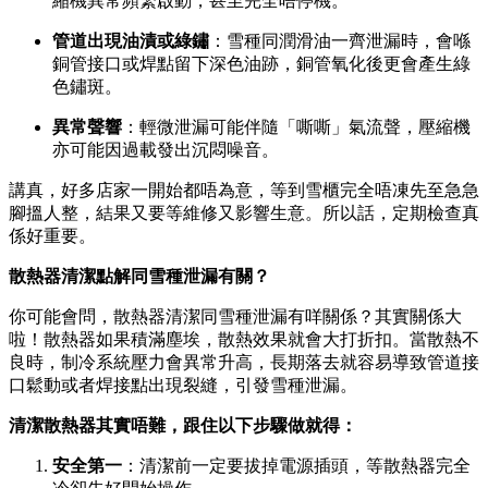
縮機異常頻繁啟動，甚至完全唔停機。
管道出現油漬或綠鏽
：雪種同潤滑油一齊泄漏時，會喺
銅管接口或焊點留下深色油跡，銅管氧化後更會產生綠
色鏽斑。
異常聲響
：輕微泄漏可能伴隨「嘶嘶」氣流聲，壓縮機
亦可能因過載發出沉悶噪音。
講真，好多店家一開始都唔為意，等到雪櫃完全唔凍先至急急
腳搵人整，結果又要等維修又影響生意。所以話，定期檢查真
係好重要。
散熱器清潔點解同雪種泄漏有關？
你可能會問，散熱器清潔同雪種泄漏有咩關係？其實關係大
啦！散熱器如果積滿塵埃，散熱效果就會大打折扣。當散熱不
良時，制冷系統壓力會異常升高，長期落去就容易導致管道接
口鬆動或者焊接點出現裂縫，引發雪種泄漏。
清潔散熱器其實唔難，跟住以下步驟做就得：
安全第一
：清潔前一定要拔掉電源插頭，等散熱器完全