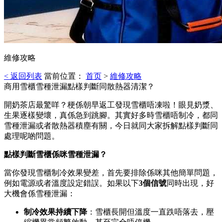
維修攻略
< 返回列表
當前位置：
首页
>
維修攻略
商用雪櫃雪種泄漏點樣判斷同散熱器清潔？
開奶茶店最驚咩？梗係朝早返工發現雪櫃唔凍啦！眼見奶漿、
生果逐樣變壞，真係急到跳腳。其實好多時雪櫃唔制冷，都同
雪種泄漏或者散熱器積塵有關，今日就同大家拆解點樣判斷同
處理呢啲問題。
點樣判斷雪櫃係咪雪種泄漏？
當你發現雪櫃制冷效果變差，首先要排除係咪其他簡單問題，
例如電源或者溫度設定錯誤。如果以下
3個信號
同時出現，好
大機會係雪種泄漏：
制冷效果持續下降
：雪櫃長開但溫度一直跌唔落去，壓