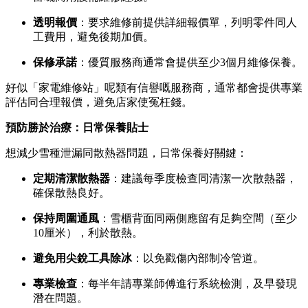
透明報價
：要求維修前提供詳細報價單，列明零件同人
工費用，避免後期加價。
保修承諾
：優質服務商通常會提供至少3個月維修保養。
好似「家電維修站」呢類有信譽嘅服務商，通常都會提供專業
評估同合理報價，避免店家使冤枉錢。
預防勝於治療：日常保養貼士
想減少雪種泄漏同散熱器問題，日常保養好關鍵：
定期清潔散熱器
：建議每季度檢查同清潔一次散熱器，
確保散熱良好。
保持周圍通風
：雪櫃背面同兩側應留有足夠空間（至少
10厘米），利於散熱。
避免用尖銳工具除冰
：以免戳傷內部制冷管道。
專業檢查
：每半年請專業師傅進行系統檢測，及早發現
潛在問題。