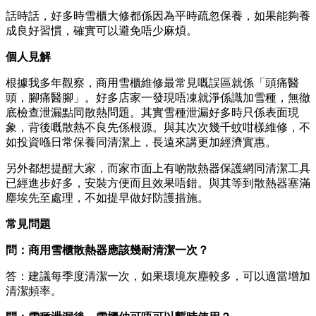
話時話，好多時雪櫃大修都係因為平時疏忽保養，如果能夠養
成良好習慣，確實可以避免唔少麻煩。
個人見解
根據我多年觀察，商用雪櫃維修最常見嘅誤區就係「頭痛醫
頭，腳痛醫腳」。好多店家一發現唔凍就淨係識加雪種，無徹
底檢查泄漏點同散熱問題。其實雪種泄漏好多時只係表面現
象，背後嘅散熱不良先係根源。與其次次幾千蚊咁樣維修，不
如投資喺日常保養同清潔上，長遠來講更加經濟實惠。
另外都想提醒大家，而家市面上有啲散熱器保護網同清潔工具
已經進步好多，安裝方便而且效果唔錯。與其等到散熱器塞滿
塵埃先至處理，不如提早做好防護措施。
常見問題
問：商用雪櫃散熱器應該幾耐清潔一次？
答：建議每季度清潔一次，如果環境灰塵較多，可以適當增加
清潔頻率。