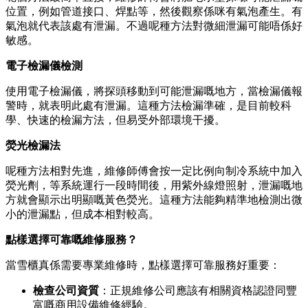
位置，例如管道接口、焊點等，然後觀察係咪有氣泡產生。有
氣泡就代表該處有泄漏。不過呢種方法對微細泄漏可能唔係好
敏感。
電子檢漏儀檢測
使用電子檢漏儀，將探頭移動到可能泄漏嘅地方，當檢漏儀報
警時，就表明此處有泄漏。這種方法檢漏準確，是目前較科
學、快速的檢漏方法，但易受外部環境干擾。
熒光檢漏法
呢種方法相對先進，維修師傅會按一定比例向制冷系統中加入
熒光劑，等系統運行一段時間後，用紫外線燈照射，泄漏嘅地
方就會顯示出明顯嘅黃色熒光。這種方法能夠精準地檢測出微
小的泄漏點，但成本相對較高。
點樣選擇可靠嘅維修服務？
當雪櫃真係需要專業維修時，點樣選擇可靠服務好重要：
檢查公司資質
：正規維修公司應該有相關資格認證同豐
富嘅商用設備維修經驗。