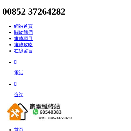
00852 37264282
網站首頁
關於我們
維修項目
維修攻略
在線留言

電話

咨詢
首页