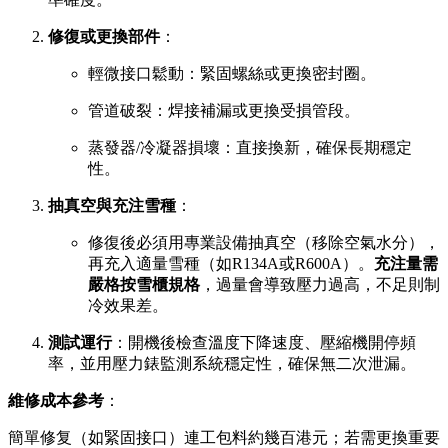
修復或更換部件
：
輕微接口鬆動：緊固螺絲或更換密封圈。
管道破裂：焊接補漏或更換受損管段。
蒸發器/冷凝器損壞：直接換新，確保長期穩定
性。
抽真空與充注雪種
：
修復後必須用專業設備抽真空（移除空氣水分），
再充入適量雪種（如R134A或R600A）。
充注量需
嚴格按雪櫃規格
，過量會導致壓力過高，不足則制
冷效果差。
測試運行
：開機後檢查溫度下降速度、壓縮機開停頻
率，並用壓力錶監測系統穩定性，確保無二次泄漏。
維修成本參考
：
簡單修复（如緊固接口）連工包料約幾百港元；若需更換重要