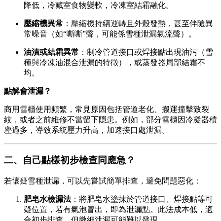
降低，冷藏室食物變軟，冷凍室結霜融化。
壓縮機異常
：壓縮機持續運轉且外殼發熱，甚至伴隨異
常噪音（如“嘶嘶”聲，可能係雪種泄漏氣流聲）。
油漬或結霜異常
：制冷管道接口或焊接點出現油污（雪
種與冷凍油混合泄漏的特徵），或蒸發器局部結霜不
均。
點解會泄漏？
商用雪櫃使用頻繁，常見原因包括管道老化、搬運撞擊致裂
紋，或者之前維修不當留下隱患。例如，部分雪櫃因冷凝器積
塵過多，導致系統壓力升高，加速接口處泄漏。
二、自己點樣初步檢查同應急？
若懷疑雪種泄漏，可以先嘗試簡單排查，避免問題惡化：
肥皂水檢漏法
：將肥皂水塗抹於管道接口、焊接點等可
疑位置，若有氣泡冒出，即為泄漏點。此法成本低，適
合初步排查，但微細泄漏可能難以發現。