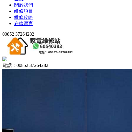
關於我們
維修項目
維修攻略
在線留言
00852 37264282
電話：00852 37264282