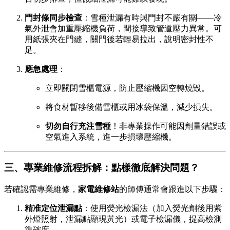
門封條同步檢查
：雪種泄漏有時與門封不嚴有關——冷
氣外泄會加重壓縮機負荷，間接導致管道壓力異常。可
用紙張夾在門縫，關門後若輕易拉出，說明密封性不
足。
應急處理
：
立即關閉雪櫃電源，防止壓縮機因空轉燒毀。
將食材暫移後備雪櫃或用冰袋保溫，減少損失。
切勿自行充注雪種
！非專業操作可能因劑量錯誤或
空氣進入系統，進一步損壞壓縮機。
三、專業維修流程拆解：點樣徹底解決問題？
若確認需專業維修，
家電維修站
的師傅通常會跟進以下步驟：
精准定位泄漏點
：使用熒光檢漏法（加入熒光劑後用紫
外燈照射，泄漏點顯現黃光）或電子檢漏儀，提高檢測
準確度。