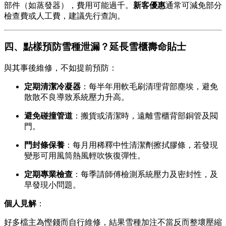
部件（如蒸發器），費用可能過千。
新客優惠
通常可減免部分
檢查費或人工費，建議先行查詢。
四、點樣預防雪種泄漏？延長雪櫃壽命貼士
與其事後維修，不如提前預防：
定期清潔冷凝器
：每半年用軟毛刷清理背部塵埃，避免
散散不良導致系統壓力升高。
避免碰撞管道
：搬貨或清潔時，遠離雪櫃背部銅管及閥
門。
門封條保養
：每月用稀釋中性清潔劑擦拭膠條，若發現
變形可用風筒熱風輕吹恢復彈性。
定期專業檢查
：每季請師傅檢測系統壓力及密封性，及
早發現小問題。
個人見解
：
好多檔主為慳錢而自行維修，結果雪種加注不當反而整壞壓縮