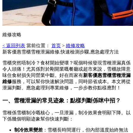
維修攻略
< 返回列表
當前位置：
首页
>
維修攻略
新客優惠雪櫃雪種泄漏維修,快速檢測步驟,應急處理方法
雪櫃突然唔制冷？食材開始變壞？呢個時候發現雪種泄漏真係
令人頭痛！尤其係對於剛開業嘅餐廳或超市來說，雪櫃故障意
味住食材損失同營業中斷。好在而家有
新客優惠雪櫃雪種泄漏
維修
服務，可以幫你快速解決問題，同時節省成本。本文將從
泄漏判斷、應急處理到專業維修，一步步教你點樣應對！
一、雪種泄漏的常見迹象：點樣判斷係咪中招？
雪種係雪櫃制冷嘅核心，一旦泄漏，制冷效果會明顯下降。以
下係幾個明顯迹象幫你快速判斷：
制冷效果變差
：雪櫃長時間運行，但內部溫度始終無法