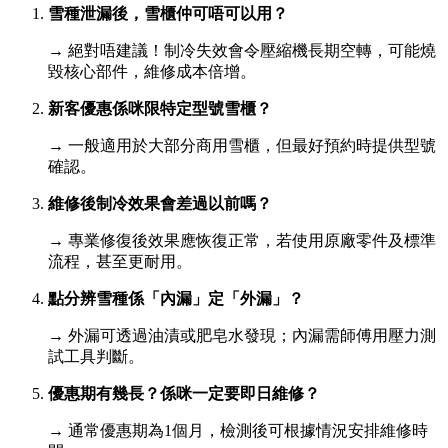
雪種泄漏後，雪櫃仲可唔可以用？
→ 絕對唔建議！制冷失效會令壓縮機長期空轉，可能燒
毀核心部件，維修成本倍增。
新客優惠係咪限特定型號雪櫃？
→ 一般適用於大部分商用雪櫃，但最好預約時提供型號
確認。
維修後制冷效果會差過以前嗎？
→ 專業修復後效果應恢復正常，若使用原廠零件及標準
流程，甚至更耐用。
點分辨雪種係「內漏」定「外漏」？
→ 外漏可透過油漬或肥皂水發現；內漏需師傅用壓力測
試工具判斷。
優惠期有幾長？係咪一定要即日維修？
→ 通常優惠期為1個月，檢測後可根據情況安排維修時