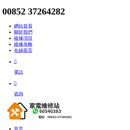
00852 37264282
網站首頁
關於我們
維修項目
維修攻略
在線留言

電話

咨詢
首页