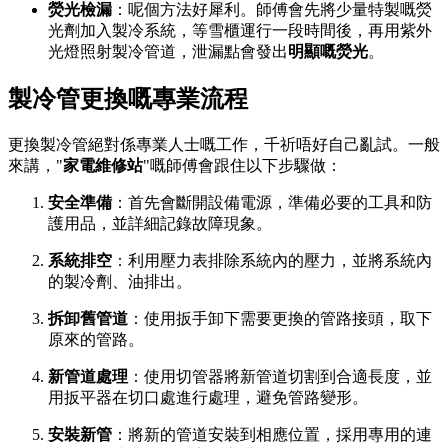
熒光檢漏
：呢個方法好犀利。師傅會先將少量特製嘅熒
光劑加入製冷系統，等雪櫃運行一段時間後，再用紫外
光燈照射製冷管道，泄漏點會發出
明顯嘅熒光
。
製冷管更換嘅專業流程
更換製冷管絕對係專業人士嘅工作，千祈唔好自己亂試。一般
來講，"
家電維修站
"嘅師傅會跟住以下步驟做：
安全準備
：首先會斷開設備電源，準備必要的工具和防
護用品，並詳細記錄故障現象。
系統排空
：利用壓力表排除系統內的壓力，並將系統內
的製冷劑、油排出。
拆卸舊管道
：使用扳手卸下需要更換的管路接頭，取下
原來的管路。
新管道處理
：使用切管器將新管道切割到合適長度，並
用扳平器在切口處進行處理，避免管路變形。
安裝新管
：將新的管道安裝到相應位置，採用專用的連