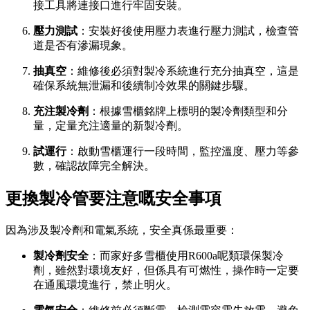
接工具將連接口進行牢固安裝。
壓力測試
：安裝好後使用壓力表進行壓力測試，檢查管
道是否有滲漏現象。
抽真空
：維修後必須對製冷系統進行充分抽真空，這是
確保系統無泄漏和後續制冷效果的關鍵步驟。
充注製冷劑
：根據雪櫃銘牌上標明的製冷劑類型和分
量，定量充注適量的新製冷劑。
試運行
：啟動雪櫃運行一段時間，監控溫度、壓力等參
數，確認故障完全解決。
更換製冷管要注意嘅安全事項
因為涉及製冷劑和電氣系統，安全真係最重要：
製冷劑安全
：而家好多雪櫃使用R600a呢類環保製冷
劑，雖然對環境友好，但係具有可燃性，操作時一定要
在通風環境進行，禁止明火。