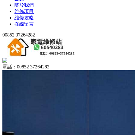
關於我們
維修項目
維修攻略
在線留言
00852 37264282
電話：00852 37264282