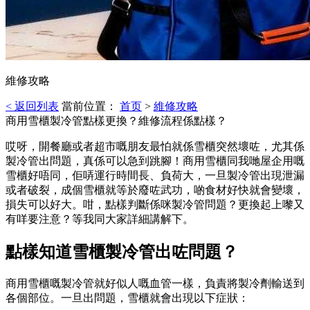
維修攻略
< 返回列表
當前位置：
首页
>
維修攻略
商用雪櫃製冷管點樣更換？維修流程係點樣？
哎呀，開餐廳或者超市嘅朋友最怕就係雪櫃突然壞咗，尤其係
製冷管出問題，真係可以急到跳腳！商用雪櫃同我哋屋企用嘅
雪櫃好唔同，佢哢運行時間長、負荷大，一旦製冷管出現泄漏
或者破裂，成個雪櫃就等於廢咗武功，啲食材好快就會變壞，
損失可以好大。咁，點樣判斷係咪製冷管問題？更換起上嚟又
有咩要注意？等我同大家詳細講解下。
點樣知道雪櫃製冷管出咗問題？
商用雪櫃嘅製冷管就好似人嘅血管一樣，負責將製冷劑輸送到
各個部位。一旦出問題，雪櫃就會出現以下症狀：