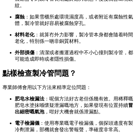
紋。
腐蝕
：如果雪櫃所處環境濕度高，或者附近有腐蝕性氣
體，製冷管就好容易被腐蝕穿孔。
材料老化
：就算冇外力影響，製冷管本身都會隨着時間
老化，特別係一啲非銅質材料。
外部損傷
：清潔或者搬運過程中不小心撞到製冷管，都
可能造成即時或者隱性損傷。
點樣檢查製冷管問題？
專業師傅會用以下方法來精準定位問題：
肥皂水檢漏法
：呢個方法好古老但係幾有效。用稀釋嘅
肥皂水塗抹喺懷疑泄漏嘅地方，如果發現有位置持續
冒
出細密嘅氣泡
，咁好大機會就係泄漏點。
電子檢漏儀
：使用專業嘅電子檢漏儀，個探頭邊度有製
冷劑泄漏，部機就會發出警報聲，準確度非常高。