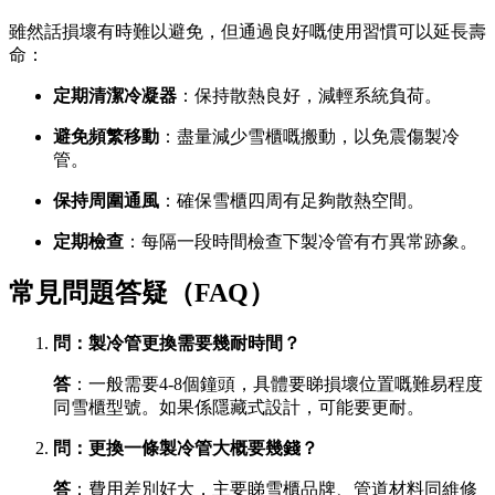
雖然話損壞有時難以避免，但通過良好嘅使用習慣可以延長壽
命：
定期清潔冷凝器
：保持散熱良好，減輕系統負荷。
避免頻繁移動
：盡量減少雪櫃嘅搬動，以免震傷製冷
管。
保持周圍通風
：確保雪櫃四周有足夠散熱空間。
定期檢查
：每隔一段時間檢查下製冷管有冇異常跡象。
常見問題答疑（FAQ）
問：製冷管更換需要幾耐時間？
答
：一般需要4-8個鐘頭，具體要睇損壞位置嘅難易程度
同雪櫃型號。如果係隱藏式設計，可能要更耐。
問：更換一條製冷管大概要幾錢？
答
：費用差別好大，主要睇雪櫃品牌、管道材料同維修