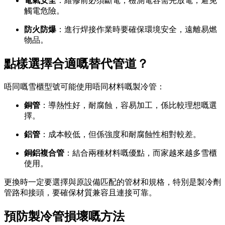
電氣安全
：維修前必須斷電，檢測電容需先放電，避免
觸電危險。
防火防爆
：進行焊接作業時要確保環境安全，遠離易燃
物品。
點樣選擇合適嘅替代管道？
唔同嘅雪櫃型號可能使用唔同材料嘅製冷管：
銅管
：導熱性好，耐腐蝕，容易加工，係比較理想嘅選
擇。
鋁管
：成本較低，但係強度和耐腐蝕性相對較差。
銅鋁複合管
：結合兩種材料嘅優點，而家越來越多雪櫃
使用。
更換時一定要選擇與原設備匹配的管材和規格，特別是製冷劑
管路和接頭，要確保材質兼容且連接可靠。
預防製冷管損壞嘅方法