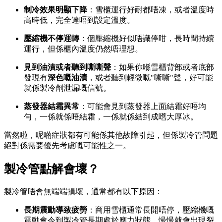
制冷效果明顯下降
：雪櫃運行好耐都唔凍，或者溫度時
高時低，完全達唔到設定溫度。
壓縮機不停運轉
：個壓縮機好似唔識停咁，長時間持續
運行，但係櫃內溫度仍然唔理想。
見到油漬或者聽到嘶嘶聲
：如果你喺雪櫃背部或者底部
發現有
深色嘅油漬
，或者聽到輕微嘅"嘶嘶"聲，好可能
就係製冷劑泄漏嘅信號。
蒸發器結霜異常
：可能會見到蒸發器上面結霜好唔均
勻，一係就係唔結霜，一係就係結到成嚿大厚冰。
當然啦，呢啲症狀都有可能係其他故障引起，但係製冷管問題
絕對係需要優先考慮嘅可能性之一。
製冷管點解會壞？
製冷管唔會無端端損壞，通常都有以下原因：
長期震動導致疲勞
：商用雪櫃通常長開唔停，壓縮機嘅
震動會令到製冷管長期處於應力狀態，慢慢就會出現裂