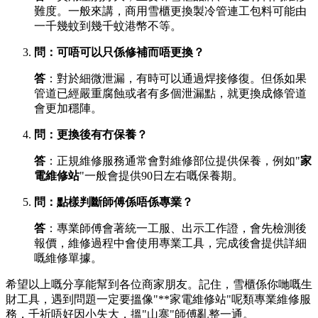
難度。一般來講，商用雪櫃更換製冷管連工包料可能由
一千幾蚊到幾千蚊港幣不等。
問：可唔可以只係修補而唔更換？
答
：對於細微泄漏，有時可以通過焊接修復。但係如果
管道已經嚴重腐蝕或者有多個泄漏點，就更換成條管道
會更加穩陣。
問：更換後有冇保養？
答
：正規維修服務通常會對維修部位提供保養，例如"
家
電維修站
"一般會提供90日左右嘅保養期。
問：點樣判斷師傅係唔係專業？
答
：專業師傅會著統一工服、出示工作證，會先檢測後
報價，維修過程中會使用專業工具，完成後會提供詳細
嘅維修單據。
希望以上嘅分享能幫到各位商家朋友。記住，雪櫃係你哋嘅生
財工具，遇到問題一定要搵像"**家電維修站"呢類專業維修服
務，千祈唔好因小失大，搵"山寨"師傅亂整一通。