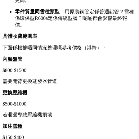
更高。
零件質量同雪種類型
：用原裝銅管定係普通鋁管？雪種
係環保型R600a定係傳統型號？呢啲都會影響最終報
價。
具體收費範圍表
下面係根據唔同情況整理嘅參考價格（港幣）：
內漏盤管
$800-$1500
需要開背更換蒸發器管道
更換壓縮機
$500-$1000
若泄漏導致壓縮機損壞
加注雪種
$150-$400