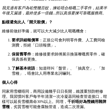
我見過有客戶為咗慳幾百蚊，揀咗唔合格嘅二手零件，結果半
年後又漏過，最終使多一倍錢...所以真係要揀可靠嘅服務商
。
點樣避免比人「開天殺價」？
維修前做好準備，就可以大大減少比人呃嘅機會：
要求詳細報價單
：正規公司會列明零件費、人工費同檢
測費，拒絕「口頭報價」。
保留舊零件
：維修後要求師傅展示換落嚟嘅舊零件，確
保真係有更換。
了解基本術語
：知道咩叫「盤管」、「抽真空」、「加
雪種」，唔會比人用專業名詞嚇到。
個人心得
同家用雪櫃唔同，商用設備幾乎日日長開，維護重預防輕修
理。我習慣叫客戶每半年清潔一次冷凝器同檢查管道接口，咁
樣可以延長雪櫃壽命30%以上。同埋，
千祈唔好為慳錢用雜牌
雪種
，劣質雪種可能會腐蝕管道，造成二次泄漏。