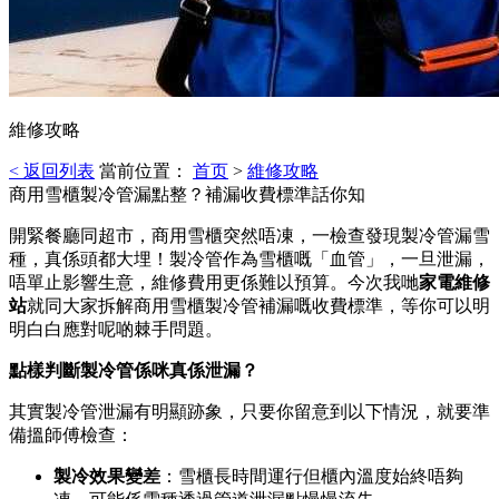
維修攻略
< 返回列表
當前位置：
首页
>
維修攻略
商用雪櫃製冷管漏點整？補漏收費標準話你知
開緊餐廳同超市，商用雪櫃突然唔凍，一檢查發現製冷管漏雪
種，真係頭都大埋！製冷管作為雪櫃嘅「血管」，一旦泄漏，
唔單止影響生意，維修費用更係難以預算。今次我哋
家電維修
站
就同大家拆解商用雪櫃製冷管補漏嘅收費標準，等你可以明
明白白應對呢啲棘手問題。
點樣判斷製冷管係咪真係泄漏？
其實製冷管泄漏有明顯跡象，只要你留意到以下情況，就要準
備搵師傅檢查：
製冷效果變差
：雪櫃長時間運行但櫃內溫度始終唔夠