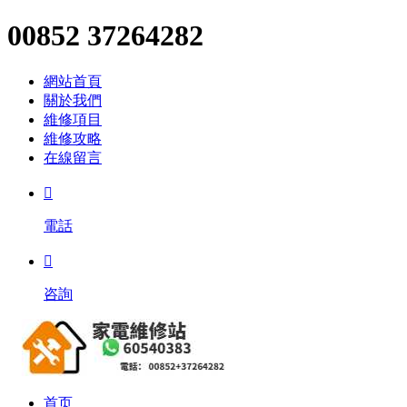
00852 37264282
網站首頁
關於我們
維修項目
維修攻略
在線留言

電話

咨詢
首页