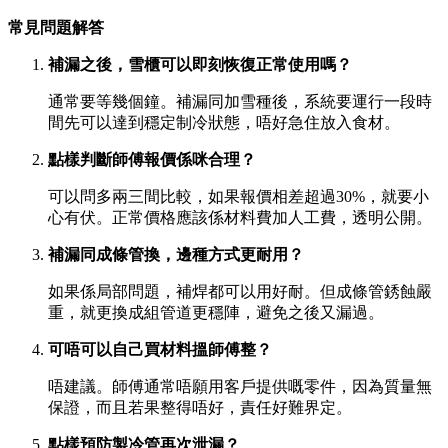
常見問題解答
補漏之後，雪櫃可以即刻恢復正常使用嗎？
通常要等幾個鐘。補漏同加雪種後，系統要運行一段時
間先可以達到穩定制冷狀態，唔好急住放入食材。
點樣判斷師傅報價係咪合理？
可以問多兩三間比較，如果報價相差超過30%，就要小
心有伏。正常價格應該係材料費加人工費，透明公開。
補漏同成條管換，邊種方式更耐用？
如果係局部問題，補焊都可以用好耐。但成條管銹蝕嚴
重，就更換成組管道更穩陣，避免之後又漏過。
可唔可以自己買材料搵師傅整？
唔建議。師傅通常唔願用客戶提供嘅零件，因為質量無
保證，而且若果整得唔好，責任好難界定。
點樣預防製冷管再次泄漏？