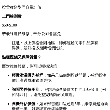
按雪種類型同容量計價
上門檢測費
$50-$100
若最終選擇維修，部分公司會豁免
注意
：以上價格會因地區、師傅經驗同零件品牌有
浮動，最好攞多幾間報價比較。
點樣慳錢又保障質量？
面對維修報價，你可以咁樣決策：
輕微泄漏優先補焊
：如果只係個別焊點問題，補焊嘅性
價比高過成組管道更換。
詢問零件保用期
：正規維修會提供零件同工藝保用（例
如3個月），避免整完唔夠耐又壞過。
舊機評估價值
：如果部雪櫃用咗超過5年，維修費超過新
機價一半，就要認真考慮換新機。