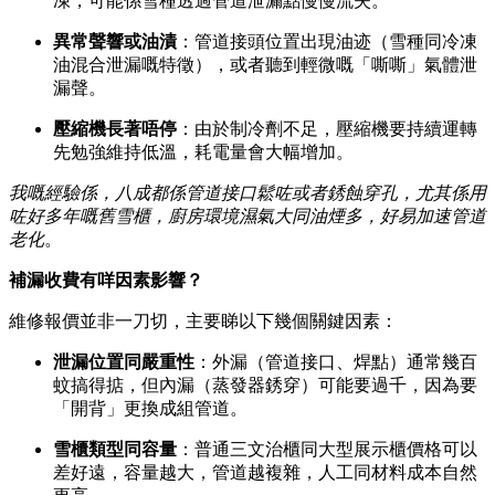
凍，可能係雪種透過管道泄漏點慢慢流失。
異常聲響或油漬
：管道接頭位置出現油迹（雪種同冷凍
油混合泄漏嘅特徵），或者聽到輕微嘅「嘶嘶」氣體泄
漏聲。
壓縮機長著唔停
：由於制冷劑不足，壓縮機要持續運轉
先勉強維持低溫，耗電量會大幅增加。
我嘅經驗係，八成都係管道接口鬆咗或者銹蝕穿孔，尤其係用
咗好多年嘅舊雪櫃，廚房環境濕氣大同油煙多，好易加速管道
老化
。
補漏收費有咩因素影響？
維修報價並非一刀切，主要睇以下幾個關鍵因素：
泄漏位置同嚴重性
：外漏（管道接口、焊點）通常幾百
蚊搞得掂，但內漏（蒸發器銹穿）可能要過千，因為要
「開背」更換成組管道。
雪櫃類型同容量
：普通三文治櫃同大型展示櫃價格可以
差好遠，容量越大，管道越複雜，人工同材料成本自然