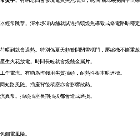
常燙手
。有啲老闆會發現電費突然增加，呢個係因為接觸不良導
器經常跳掣。深水埗凍肉舖就試過插頭燒焦導致成條電路唔穩定
荷唔到就會過熱。特別係夏天頻繁開關雪櫃門，壓縮機不斷重啟
產生火花放電。時間長咗就會燒蝕金屬片。
工作電流。有啲為慳錢用劣質插頭，耐熱性根本唔達標。
同短路風險。插座背後積塵亦會影響散熱。
流異常。插頭插座長期插拔都會造成磨損。
免觸電風險。