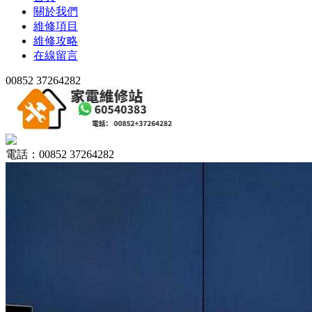
關於我們
維修項目
維修攻略
在線留言
00852 37264282
電話：00852 37264282