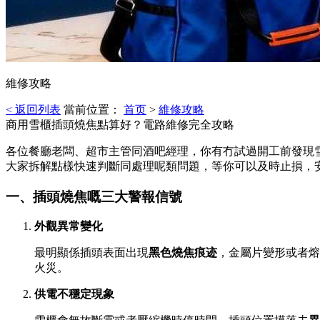
維修攻略
< 返回列表
當前位置：
首页
>
維修攻略
商用雪櫃插頭燒焦點算好？電路維修完全攻略
各位餐廳老闆、超市主管同酒吧經理，你有冇試過開工前發現
大家拆解點樣快速判斷同處理呢類問題，等你可以及時止損，
一、插頭燒焦嘅三大警報信號
外觀異常變化
最明顯係插頭表面出現
黑色燒焦痕迹
，金屬片變形或者熔
火災。
供電不穩定現象