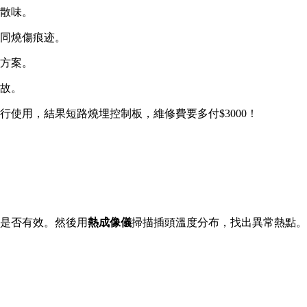
散味。
同燒傷痕迹。
方案。
故。
使用，結果短路燒埋控制板，維修費要多付$3000！
是否有效。然後用
熱成像儀
掃描插頭溫度分布，找出異常熱點。