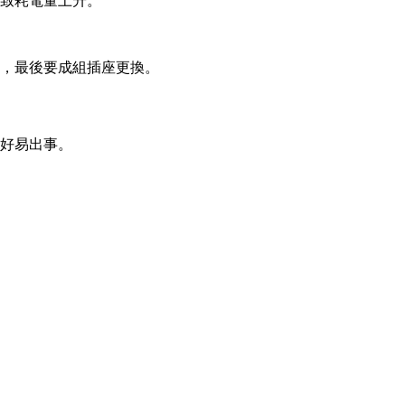
致耗電量上升。
，最後要成組插座更換。
好易出事。