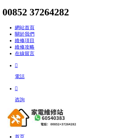
00852 37264282
網站首頁
關於我們
維修項目
維修攻略
在線留言

電話

咨詢
首页