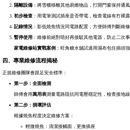
隔離設備
：將雪櫃移離其他易燃物品，打開門窗保持通風
初步檢查
：用電筆測試插座是否帶電，檢查電線有冇裸露
記錄情況
：影低燒焦情況同電路配置，方便師傅判斷維修
暫停使用
：維修前絕對唔好再接駁其他電器，防止二次事
家電維修站實戰案例
：旺角糖水舖試過用濕布包住插頭強行
四、專業維修流程揭秘
正規維修團隊會跟足安全標準：
第一步：全面檢測
師傅會用
萬用表
測量電路阻抗同電壓穩定性，檢查接地線
第二步：損壞評估
根據燒焦程度決定維修方案：
輕微燒焦：清潔接觸面，更換插座