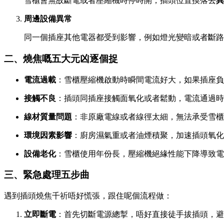
雪櫃會無故斷電或者壓縮機時停時開，插頭位置摸落去
異
周邊設備異常
同一個插座其他電器都受到影響，例如燈光變暗或者斷路
二、燒焦嘅五大元凶逐個捉
電流過載
：雪櫃壓縮機啟動時瞬間電流好大，如果插座負
接觸不良
：插頭同插座接觸面氧化或者鬆動，電流通過時
線材質量問題
：非原廠電線或者線徑太細，無法承受雪櫃
環境因素影響
：廚房濕氣重或者油煙積聚，加速插頭氧化
設備老化
：雪櫃使用年份長，壓縮機絕緣性能下降導致電
三、緊急處理五步曲
遇到插頭燒焦千祈唔好慌張，跟住呢個流程做：
立即斷電
：首先切斷電源總掣，唔好直接徒手拔插頭，避