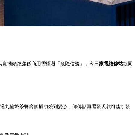
其實插頭燒焦係商用雪櫃嘅「危險信號」，今日
家電維修站
就同
過九龍城茶餐廳個插頭燒到變形，師傅話再遲發現就可能引發