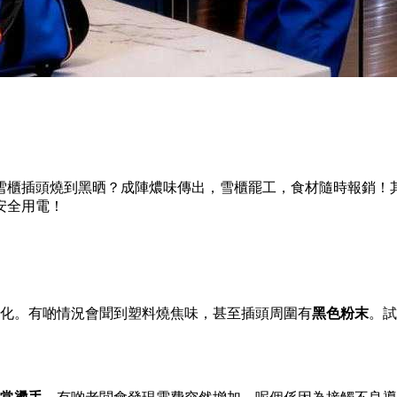
雪櫃插頭燒到黑晒？成陣燶味傳出，雪櫃罷工，食材隨時報銷！
安全用電！
化。有啲情況會聞到塑料燒焦味，甚至插頭周圍有
黑色粉末
。試