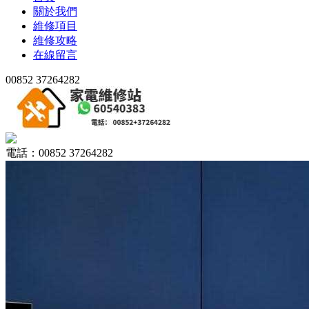
關於我們
維修項目
維修攻略
在線留言
00852 37264282
電話：00852 37264282