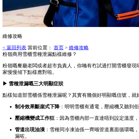
維修攻略
< 返回列表
當前位置：
首页
>
維修攻略
粉嶺商用雪櫃雪種泄漏點樣維修？
粉嶺嘅餐廳老闆或者超市負責人，你哋有冇試過打開雪櫃發現
家慢慢傾下點樣應對啦。
▶ 雪種泄漏嘅三大明顯症狀
點樣知道部雪櫃係雪種泄漏呢？其實有幾個好明顯嘅信號，就
制冷效果斷崖式下降
：明明雪櫃有通電，壓縮機又聽到佢
壓縮機變成工作狂
：因為雪櫃內部一直達唔到設定溫度，
管道出現油漬
：雪種同冷凍油係一齊喺管道裏面循環嘅，
漏咗。