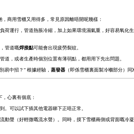
啲，商用雪櫃又用得多，常見原因離唔開呢幾樣：
負荷運行，管道熱脹冷縮，加上如果環境濕氣重，好容易氧化生
，管道嘅
焊接點
可能會出現疲勞裂紋。
管道，或者生產時個別位置有薄弱點，都用用下先出問題。
別易中招？” 根據經驗，
蒸發器
（即係雪櫃裏面製冷嗰部分）同
下，心裏有個底：
到。可以試下插其他電器睇下正唔正常。
流動聲（好輕微嘅流水聲）。同時，摸下雪櫃兩側或背面嘅冷凝