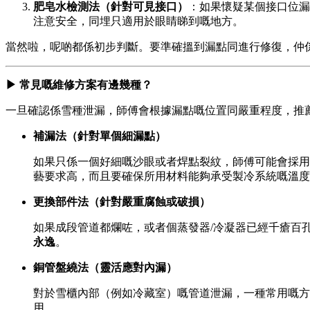
肥皂水檢測法（針對可見接口）
：如果懷疑某個接口位漏
注意安全，同埋只適用於眼睛睇到嘅地方。
當然啦，呢啲都係初步判斷。要準確搵到漏點同進行修復，仲
▶ 常見嘅維修方案有邊幾種？
一旦確認係雪種泄漏，師傅會根據漏點嘅位置同嚴重程度，推
補漏法（針對單個細漏點）
如果只係一個好細嘅沙眼或者焊點裂紋，師傅可能會採用
藝要求高，而且要確保所用材料能夠承受製冷系統嘅溫度
更換部件法（針對嚴重腐蝕或破損）
如果成段管道都爛咗，或者個蒸發器/冷凝器已經千瘡百
永逸
。
銅管盤繞法（靈活應對內漏）
對於雪櫃內部（例如冷藏室）嘅管道泄漏，一種常用嘅方
用。