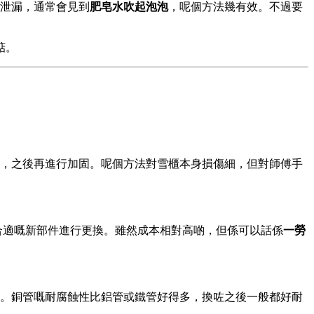
泄漏，通常會見到
肥皂水吹起泡泡
，呢個方法幾有效。不過要
掂。
，之後再進行加固。呢個方法對雪櫃本身損傷細，但對師傅手
合適嘅新部件進行更換。雖然成本相對高啲，但係可以話係
一勞
。銅管嘅耐腐蝕性比鋁管或鐵管好得多，換咗之後一般都好耐