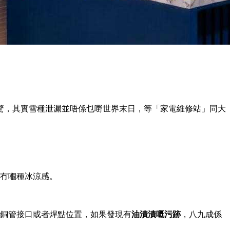
驚，其實雪種泄漏並唔係乜嘢世界末日，等「家電維修站」同大
冇嗰種冰涼感。
銅管接口或者焊點位置，如果發現有
油漬漬嘅污跡
，八九成係