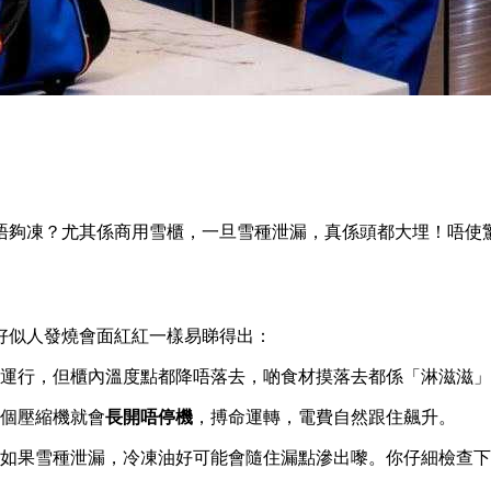
唔夠凍？尤其係商用雪櫃，一旦雪種泄漏，真係頭都大埋！唔使
好似人發燒會面紅紅一樣易睇得出：
運行，但櫃內溫度點都降唔落去，啲食材摸落去都係「淋滋滋」
個壓縮機就會
長開唔停機
，搏命運轉，電費自然跟住飆升。
如果雪種泄漏，冷凍油好可能會隨住漏點滲出嚟。你仔細檢查下