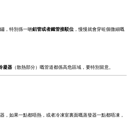
鏽，特別係一啲
鋁管或者鐵管接駁位
，慢慢就會穿咗個微細嘅
冷凝器
（散熱部分）嘅管道都係高危區域，要特別留意。
器，如果一點都唔熱，或者冷凍室裏面嘅蒸發器一點都唔凍，