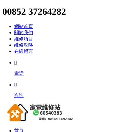
00852 37264282
網站首頁
關於我們
維修項目
維修攻略
在線留言

電話

咨詢
首页