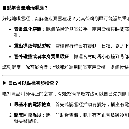
▋點解會無端端泄漏？
好地地嘅雪櫃，點解會泄漏雪種呢？尤其係粉嶺區可能濕氣重
管道氧化穿窿
：呢個係最常見嘅殺手！商用雪櫃長時間高
孔。
震動導致焊點裂咗
：雪櫃運行時會有震動，日積月累之下
意外碰撞或者本身質量瑕疵
：搬運食材時唔小心撞到背部
講到呢度，你可能會問：“我部粉嶺用開嘅商用雪櫃，邊個位特
▶ 自己可以點樣初步檢查？
喺打電話叫師傅上門之前，有幾招簡單嘅方法可以自己先判斷
最基本的電源檢查
：首先確認雪櫃插頭有插好，插座有電
聽聲同摸溫度
：將耳仔貼近雪櫃，聽下有冇正常嘅製冷劑
就要警惕啦。