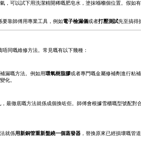
氣，可以試下用洗潔精開稀嘅肥皂水，塗抹喺嗰個位置。假如有
係要靠師傅用專業工具，例如
電子檢漏儀
或者
打壓測試
先至搞得
薦唔同嘅維修方法。常見嘅有以下幾種：
補漏嘅方法。例如用
環氧樹脂膠
或者專門嘅金屬修補劑進行粘補
變化。
孔，最徹底嘅方法就係成個換咗佢。師傅會根據雪櫃嘅型號配對
法就係
用新銅管重新盤繞一個蒸發器
，替換原來已經損壞嘅管道