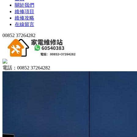
關於我們
維修項目
維修攻略
在線留言
00852 37264282
電話：00852 37264282