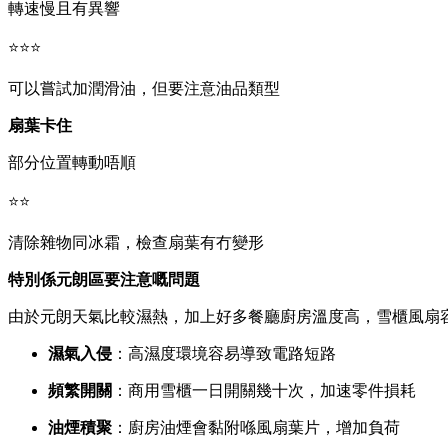
轉速慢且有異響
⭐⭐⭐
可以嘗試加潤滑油，但要注意油品類型
扇葉卡住
部分位置轉動唔順
⭐⭐
清除雜物同冰霜，檢查扇葉有冇變形
特別係元朗區要注意嘅問題
由於元朗天氣比較濕熱，加上好多餐廳廚房溫度高，雪櫃風扇
濕氣入侵
：高濕度環境容易導致電路短路
頻繁開關
：商用雪櫃一日開關幾十次，加速零件損耗
油煙積聚
：廚房油煙會黏附喺風扇葉片，增加負荷