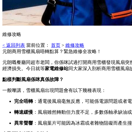
維修攻略
< 返回列表
當前位置：
首页
>
維修攻略
元朗商用雪櫃風扇唔轉點算？緊急維修全攻略！
元朗嘅餐廳同超市老闆，你係咪試過打開商用雪櫃發現風扇突
經濟損失。今日就等
家電維修站
同大家深入剖析商用雪櫃風扇
點樣判斷風扇係咪真係故障？
一般嚟講，雪櫃風扇出現問題會有以下幾種表現：
完全唔轉
：通電後風扇毫無反應，可能係電源問題或者電
轉速緩慢
：風扇雖然轉動但力度不足，多數係軸承缺油或
異常聲響
：風扇葉片可能因為冰霜或者雜物阻礙而產生撞