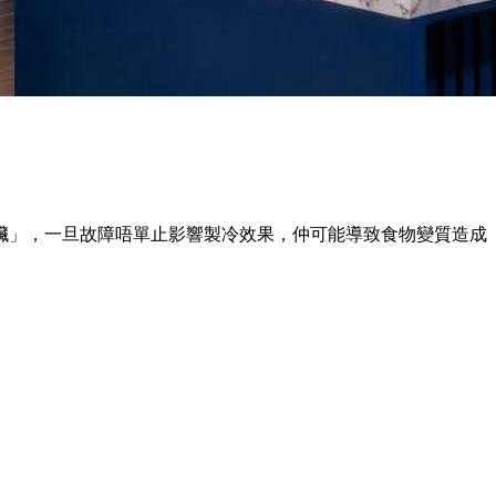
臟」，一旦故障唔單止影響製冷效果，仲可能導致食物變質造成