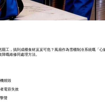
然罷工，搞到成櫃食材岌岌可危？風扇作為雪櫃制冷系統嘅「心
故障嘅維修同處理方法。
機燒毀
者電容失效
擊聲