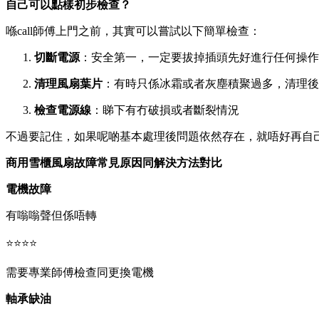
自己可以點樣初步檢查？
喺call師傅上門之前，其實可以嘗試以下簡單檢查：
切斷電源
：安全第一，一定要拔掉插頭先好進行任何操作
清理風扇葉片
：有時只係冰霜或者灰塵積聚過多，清理後
檢查電源線
：睇下有冇破損或者斷裂情況
不過要記住，如果呢啲基本處理後問題依然存在，就唔好再自
商用雪櫃風扇故障常見原因同解決方法對比
電機故障
有嗡嗡聲但係唔轉
⭐⭐⭐⭐
需要專業師傅檢查同更換電機
軸承缺油