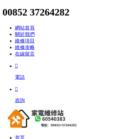
00852 37264282
網站首頁
關於我們
維修項目
維修攻略
在線留言

電話

咨詢
首页