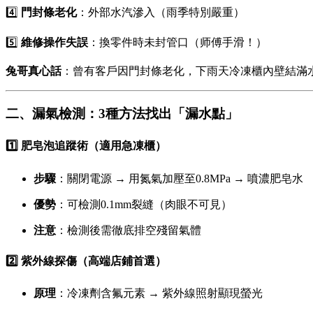
4️⃣
門封條老化
：外部水汽滲入（雨季特別嚴重）
5️⃣
維修操作失誤
：換零件時未封管口（师傅手滑！）
兔哥真心話
：曾有客戶因門封條老化，下雨天冷凍櫃內壁結滿
二、漏氣檢測：3種方法找出「漏水點」
1️⃣ 肥皂泡追蹤術（適用急凍櫃）
步驟
：關閉電源 → 用氮氣加壓至0.8MPa → 噴濃肥皂水
優勢
：可檢測0.1mm裂縫（肉眼不可見）
注意
：檢測後需徹底排空殘留氣體
2️⃣ 紫外線探傷（高端店鋪首選）
原理
：冷凍劑含氟元素 → 紫外線照射顯現螢光