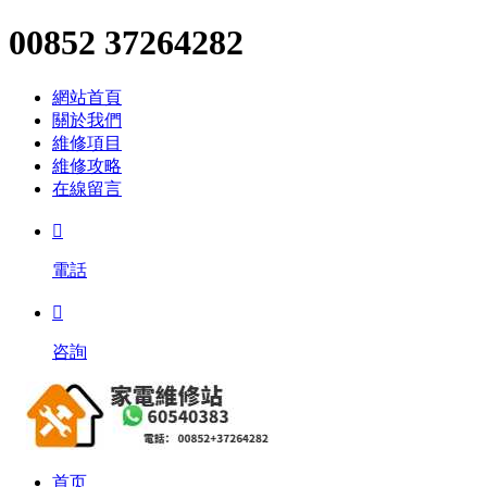
00852 37264282
網站首頁
關於我們
維修項目
維修攻略
在線留言

電話

咨詢
首页