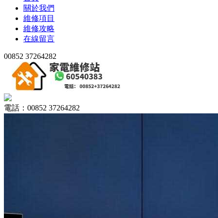
關於我們
維修項目
維修攻略
在線留言
00852 37264282
電話：00852 37264282