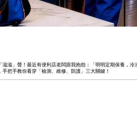
「滋滋」聲！最近有便利店老闆跟我抱怨：「明明定期保養，冷
，手把手教你看穿「檢測、維修、防護」三大關鍵！