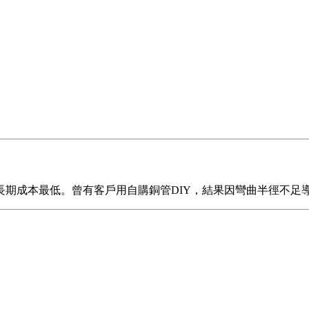
期成本最低。曾有客戶用自購銅管DIY，結果因彎曲半徑不足導致