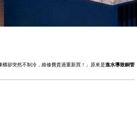
凍櫃卻突然不制冷，維修費貴過重新買！」原來是
進水導致銅管