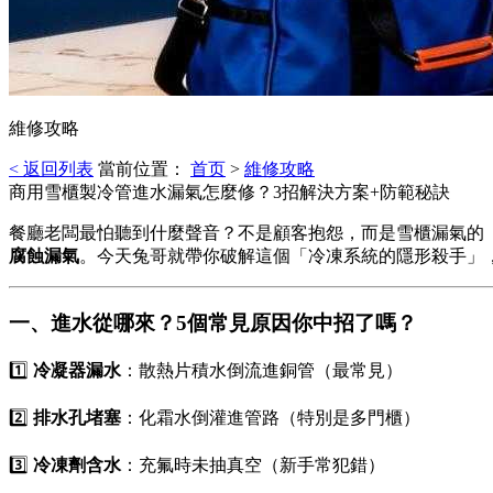
維修攻略
< 返回列表
當前位置：
首页
>
維修攻略
商用雪櫃製冷管進水漏氣怎麼修？3招解決方案+防範秘訣
餐廳老闆最怕聽到什麼聲音？不是顧客抱怨，而是雪櫃漏氣的
腐蝕漏氣
。今天兔哥就帶你破解這個「冷凍系統的隱形殺手」
一、進水從哪來？5個常見原因你中招了嗎？
1️⃣
冷凝器漏水
：散熱片積水倒流進銅管（最常見）
2️⃣
排水孔堵塞
：化霜水倒灌進管路（特別是多門櫃）
3️⃣
冷凍劑含水
：充氟時未抽真空（新手常犯錯）