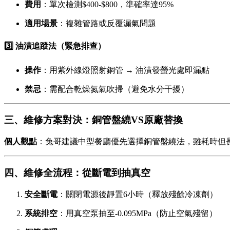
費用
：單次檢測$400-$800，準確率達95%
適用場景
：複雜管路或反覆漏氣問題
3️⃣ 油漬追蹤法（緊急排查）
操作
：用紫外線燈照射銅管 → 油漬發螢光處即漏點
禁忌
：需配合乾燥氮氣吹掃（避免水分干擾）
三、維修方案對決：銅管盤繞VS原廠替換
個人觀點
：兔哥建議中型餐廳優先選擇銅管盤繞法，雖耗時但長
四、維修全流程：從斷電到抽真空
安全斷電
：關閉電源後靜置6小時（釋放殘餘冷凍劑）
系統排空
：用真空泵抽至-0.095MPa（防止空氣殘留）