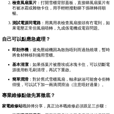
檢查風扇葉片
：打開雪櫃背部蓋板，直接睇風扇葉片有
冇被冰霜或雜物卡住，用手輕輕撥動睇下係咪轉得順
暢。
測試電源同電路
：用萬用表檢查風扇接頭有冇電到，如
果電壓正常但風扇唔轉，九成係電機或電容問題。
自己可以點應急處理？
即刻停機
：避免壓縮機因為散熱唔到而過熱燒壞，暫時
將食材轉移到備用雪櫃。
基本清潔
：如果係葉片被塵埃或冰塊卡住，可以切斷電
源後用軟毛刷清理，再試下重啟。
簡單潤滑
：對於舊式雪櫃風扇，軸承缺油可能會令佢轉
得慢，可以試下加一兩滴潤滑油（注意唔好過量）。
專業維修點做先算徹底？
家電維修站
嘅師傅分享，真正治本嘅維修必須跟足三步驟：