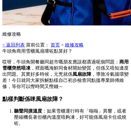
維修攻略
< 返回列表
當前位置：
首页
>
維修攻略
牛頭角商用雪櫃風扇壞咗點算好？
哎呀，牛頭角開餐廳同超市嘅朋友應該都遇過呢個問題：
商用
雪櫃突然唔凍
，裡面嘅海鮮同食材開始變質，但係又唔知邊度
出問題。其實好多時候，元兇就係
風扇故障
，導致冷氣循環變
差！今日就同大家拆解點樣自己初步檢查同點搵專業師傅維
修，等你可以慳時間又慳錢～
點樣判斷係咪風扇故障？
聽聲同摸溫度
：如果雪櫃運行時有「嗡嗡」異響，或者
壓縮機長著但櫃內溫度唔夠凍，好可能係風扇卡住或燒
咗。