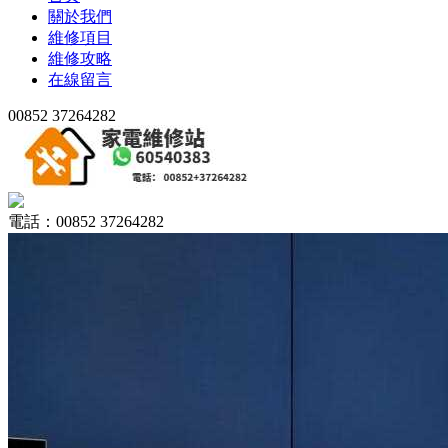
關於我們
維修項目
維修攻略
在線留言
00852 37264282
電話：00852 37264282