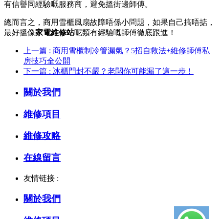
有信譽同經驗嘅服務商，避免搵街邊師傅。
總而言之，商用雪櫃風扇故障唔係小問題，如果自己搞唔掂，
最好搵像
家電維修站
呢類有經驗嘅師傅徹底跟進！
上一篇 : 商用雪櫃制冷管漏氣？5招自救法+維修師傅私
房技巧全公開
下一篇 : 冰櫃門封不嚴？老闆你可能漏了這一步！
關於我們
維修項目
維修攻略
在線留言
友情链接 :
關於我們