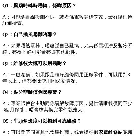
Q1：風扇時轉時唔轉，係咩原因？
A：可能係電線接觸不良，或者係電容開始失效，最好搵師傅
詳細檢查。
Q2：自己換風扇難唔難？
A：如果唔熟電器，唔建議自己亂搞，尤其係雪櫃涉及製冷系
統，整得唔好可能會整壞其他部件。
Q3：維修後大概可以用幾耐？
A：一般嚟講，如果跟足程序維修同用正廠零件，可以用到3
年以上，但都要睇使用同保養情況。
Q4：點分辯師傅係咪專業？
A：專業師傅會主動同你講解故障原因，提供清晰報價同至少
3個月保養，唔會求其換完零件就走人。
Q5：牛頭角邊度可以搵到可靠維修？
A：可以問下同區其他食肆推薦，或者搵好似
家電維修站
呢類