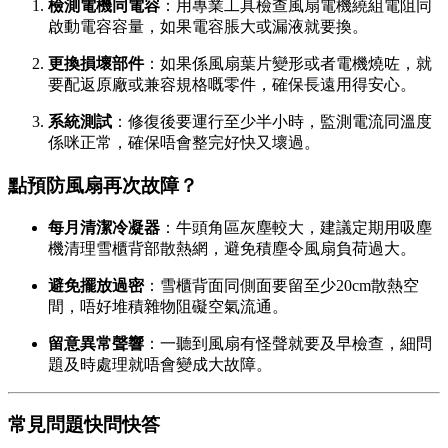
檢測電機同電容
：用專業工具檢查風扇電機繞組電阻同
啟動電容容量，如果電容脹大或漏液就要換。
更換損壞部件
：如果係風扇葉片變形或者電機燒咗，就
要配返原廠或兼容規格嘅零件，確保長遠用得安心。
系統測試
：修復後要運行至少半小時，監測電流同溫度
係咪正常，確保唔會整完好快又壞過。
點預防風扇再次故障？
每月清潔冷凝器
：牛頭角區灰塵較大，建議定期用吸塵
機清理雪櫃背部散熱網，避免積塵令風扇負荷過大。
避免擺放過密
：雪櫃背面同側面要留至少20cm散熱空
間，唔好堆積雜物阻礙空氣流通。
留意異常聲響
：一聽到風扇有怪聲就要及早檢查，細問
題及時處理就唔會變成大故障。
常見問題快問快答