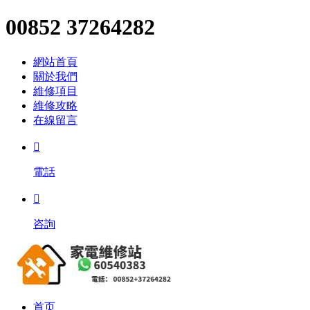
00852 37264282
網站首頁
關於我們
維修項目
維修攻略
在線留言

電話

咨詢
首页