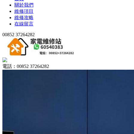
關於我們
維修項目
維修攻略
在線留言
00852 37264282
電話：00852 37264282