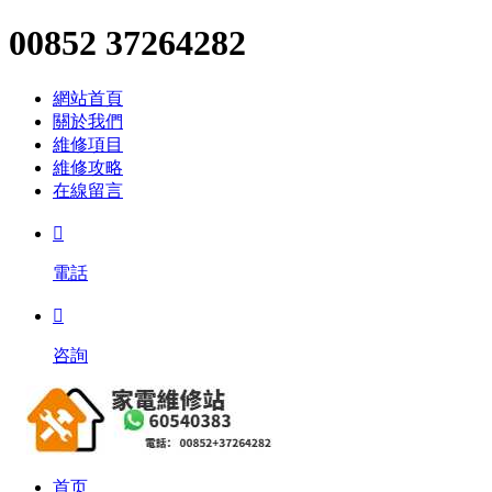
00852 37264282
網站首頁
關於我們
維修項目
維修攻略
在線留言

電話

咨詢
首页