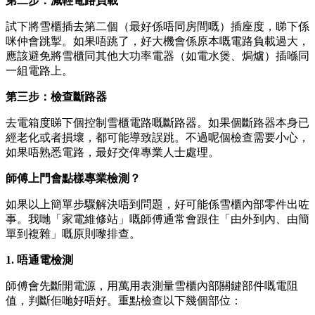
第二步：減輕電路負載
試下將雪櫃插去第二個（最好係唔同房間嘅）插座度，睇下係
咪仲會跳掣。如果唔跳了，好大機會係原本嘅電路負載過大，
應該避免將雪櫃同其他大功率電器（如電水煲、焗爐）插喺同
一組電路上。
第三步：檢查斷路器
去電箱度睇下個控制雪櫃電路嘅斷路器。如果個斷路器本身已
經老化或者損壞，都可能導致誤跳。不過呢個檢查需要小心，
如果唔熟悉電路，最好交俾專業人士處理。
師傅上門會點樣專業檢測？
如果以上簡單步驟解決唔到問題，好可能係雪櫃內部零件出咗
事。我哋「家電維修站」嘅師傅通常會跟住「由外到內、由簡
單到複雜」嘅原則嚟排查。
1. 唔通電檢測
師傅會先斷開電源，用萬用表測量雪櫃內部關鍵部件嘅電阻
值，判斷佢哋好唔好。重點檢查以下幾個部位：