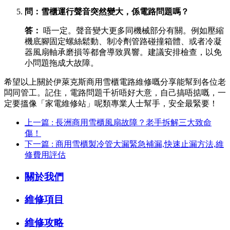
問：雪櫃運行聲音突然變大，係電路問題嗎？
答：
​ 唔一定。聲音變大更多同機械部分有關。例如壓縮
機底腳固定螺絲鬆動、制冷劑管路碰撞箱體、或者冷凝
器風扇軸承磨損等都會導致異響。建議安排檢查，以免
小問題拖成大故障。
希望以上關於伊萊克斯商用雪櫃電路維修嘅分享能幫到各位老
闆同管工。記住，電路問題千祈唔好大意，自己搞唔掂嘅，一
定要搵像「家電維修站」呢類專業人士幫手，安全最緊要！
上一篇 : 長洲商用雪櫃風扇故障？老手拆解三大致命
傷！
下一篇 : 商用雪櫃製冷管大漏緊急補漏,快速止漏方法,維
修費用評估
關於我們
維修項目
維修攻略