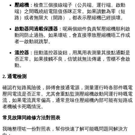
壓縮機
：檢查三個接線端子（公共端、運行端、啟動
端）之間嘅繞組電阻值係咪正常。如果讀數為零（短
路）或者無限大（開路），都表示壓縮機已經損壞。
啟動器同過載保護器
：呢兩個細件負責幫壓縮機順利啟
動同防止過熱。如果壞咗，會直接導致壓縮機唔工作或
者一啟動就跳掣。
溫控器
：扭動溫控器旋鈕，用萬用表測量其接點通斷是
否正常。如果接觸不良，信號就無法傳遞，雪櫃不會啟
動。
2. 通電檢測
確認冇短路風險後，師傅會接通電源，測量運行時各部件嘅電
壓同電流是否正常。尤其會重點監測壓縮機啟動同運行時嘅電
流，如果電流異常偏高，通常意味住壓縮機內部可能有短路或
者機械卡死嘅情況。
常見故障同維修方法對照表
我哋整理咗一份對照表，幫你快速了解可能嘅問題同解決方