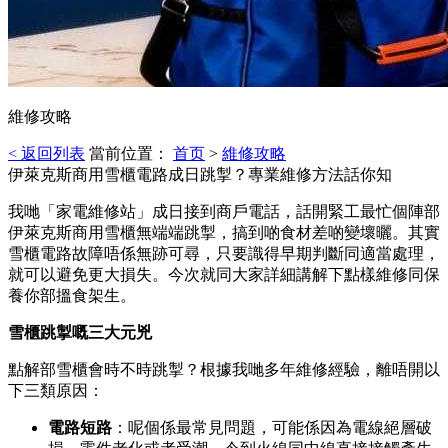
維修攻略
< 返回列表
當前位置：
首页
>
維修攻略
伊萊克斯商用雪櫃電路成日跳掣？專業維修方法話你知
我哋「家電維修站」成日接到商戶電話，話開緊工最忙個陣部
伊萊克斯商用雪櫃無端端跳掣，搞到啲食材差啲變壞曬。其實
雪櫃電路故障唔係無跡可尋，只要識得早期判斷同適當處理，
就可以避免更大損失。今次就同大家詳細講解下點樣維修同保
養你部搵食架生。
雪櫃跳掣嘅三大元兇
點解部雪櫃會時不時跳掣？根據我哋多年維修經驗，離唔開以
下三類原因：
電路短路
：呢個係最常見問題，可能係因為電線絕層破