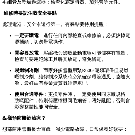
毛細管及乾燥過濾器；檢查化霜定時器、加熱管等元件。
️ 維修時要記住嘅安全要點
處理電器，安全永遠行第一。有幾點要特別提醒：
一定要斷電
：進行任何內部檢查或維修前，必須拔掉電
源插頭，切勿帶電操作。
電容要放電
：壓縮機旁邊嘅啟動電容可能儲存有電量，
檢查前要用絕緣工具將其放電，避免觸電。
易燃制冷劑
：而家好多雪櫃用緊R600a呢類環保但易燃
嘅制冷劑。維修制冷系統時必須確保環境通風，遠離火
源，最好由有專業資質嘅師傅處理。
使用合適零件
：更換零件時，一定要使用同原廠規格一
致嘅配件，特別係壓縮機同毛細管，唔好亂配，否則會
影響整體性能同安全。
點樣預防勝於治療？
想部商用雪櫃長命百歲，減少電路故障，日常保養好緊要：