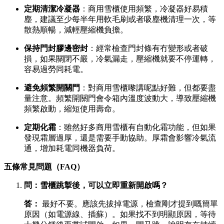
定期清潔冷凝器
：商用雪櫃使用頻繁，冷凝器好易積
塵，建議至少每半年用軟毛刷或者吸塵機清理一次，等
散熱順暢，減輕壓縮機負擔。
保持門封膠邊密封
：經常檢查門封條有冇變形或者破
損，如果關閉不嚴，冷氣漏走，壓縮機就要不停運轉，
容易過勞同耗電。
避免頻繁開關門
：對商用雪櫃嚟講呢點好難，但都要盡
量注意。頻繁開關門會令箱內溫度波動大，導致壓縮機
頻繁啟動，縮短使用壽命。
定期化霜
：雖然好多商用雪櫃有自動化霜功能，但如果
發現霜層過厚，還是需要手動協助。厚霜會影響冷氣流
通，增加耗電同機器負荷。
五條常見問題（FAQ）
問：雪櫃跳掣後，可以立即重新開啟嗎？
答：
​ 最好不要。應該先拔掉電源，檢查剛才提到嘅簡單
原因（如電源線、插蘇）。如果找不到明顯原因，等待