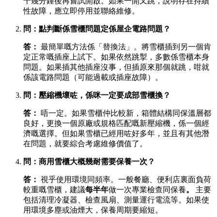
十幾分鍾後再嘗試開啟。如果一開又跳，說明存在持續
性故障，應立即停用並聯絡維修。
問：點判斷係雪櫃問題定係屋企電路問題？
答：
​ 最簡單嘅方法係「替換法」。將雪櫃插到另一個肯
定正常嘅插座上試下。如果依然跳掣，多數係雪櫃本身
問題。如果插其他插座沒事，但插原來那個就跳，咁就
係該電路問題（可能過載或插座故障）。
問：壓縮機壞咗，係咪一定要成部雪櫃換？
答：
​ 唔一定。如果雪櫃仲比較新，箱體結構同保溫層都
良好，更換一個原廠或規格匹配嘅新壓縮機，係一個經
濟嘅選擇。但如果雪櫃已經用咗好多年，並且有其他潛
在問題，就要綜合考慮維修價值了。
問：商用雪櫃大概幾耐需要保養一次？
答：
​ 視乎使用環境同頻率。一般餐廳、便利店裏面負荷
較重嘅雪櫃，建議
每半年
做一次專業檢查同保養
。
​ 主要
包括清理冷凝器、檢查風扇、測量運行電流等。如果使
用環境多塵或油煙大，保養周期要縮短。