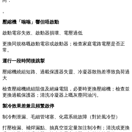
向：
。
壓縮機「嗡嗡」響但唔啟動
啟動電容失效、啟動器損壞、電壓過低
更換同規格嘅啟動電容或啟動器；檢查家庭電路電壓是否正
常。
運行一段時間後跳掣
壓縮機繞組短路、過載保護器失靈、冷凝器散熱差導致負荷過
大
檢查壓縮機繞組阻值及絕緣電阻，必要時更換壓縮機；檢查並
更換過載保護器；清洗冷凝器上嘅灰塵同油污。
製冷效果差兼且頻繁啟停
制冷劑泄漏、毛細管堵塞、化霜系統故障（對於風冷型）
打壓檢漏、補焊漏點、抽真空並定量加注制冷劑；清洗或更換