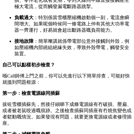
損、零件老化或者受潮，令到火線同中線直接接觸產生
極大電流，從而觸發漏電斷路器跳掣。
負載過大
：特別係當雪櫃壓縮機啟動個一刻，電流會瞬
間增大。如果呢個時候同一條電路上仲有其他大功率電
器一齊運行，好易就會超出斷路器嘅負荷能力。
接地故障
：簡單嚟講就係帶電部位意外接觸到外殼，例
如壓縮機內部繞組絕緣失效，導致外殼帶電，觸發安全
裝置。
自己可以點樣初步檢查？
喺Call師傅上門之前，你可以先進行以下簡單排查，可能好快
就搵到問題根源：
第一步：檢查電源線同插蘇
拔咗雪櫃插蘇先，然後仔細睇下成條電源線有冇破損、壓扁、
或者被老鼠咬過嘅痕跡。之後檢查插蘇同插座有冇燒焦變色或
者鬆動嘅情況。如果發現有問題，就要更換電源線或者修理插
座。