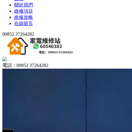
關於我們
維修項目
維修攻略
在線留言
00852 37264282
電話：00852 37264282