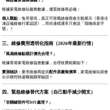
「睇證書多過睇價錢！」
根據家電維修站服務數據，優質維修商必備：
個人觀點
：兔哥發現，真正可靠嘅維修商會主動展示《香港冷
凍設備維修行業認證》，而街邊檔通常只會說「我哋係老字
號」！
三、維修費用透明化指南（2026年最新行情）
「風扇維修點樣計價先合理？」
根據香港家電維修協會數據，合理收費範圍如下：
實測秘訣
：要求維修商提供
配件原廠報價單
，家電維修站就會
出示聯邦快递嘅報關單驗證！
四、緊急維修替代方案（自己動手減少開支）
「非關鍵部件可DIY處理？」