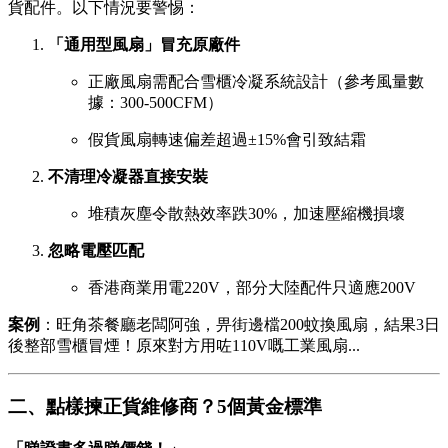
貨配件。以下情況要警惕：
「通用型風扇」冒充原廠件
正廠風扇需配合雪櫃冷凝系統設計（參考風量數
據：300-500CFM）
假貨風扇轉速偏差超過±15%會引致結霜
不清理冷凝器直接安裝
堆積灰塵令散熱效率跌30%，加速壓縮機損壞
忽略電壓匹配
香港商業用電220V，部分大陸配件只適應200V
案例
：旺角茶餐廳老闆阿強，畀街邊檔200蚊換風扇，結果3日
後整部雪櫃冒煙！原來對方用咗110V嘅工業風扇...
二、點樣揀正貨維修商？5個黃金標準