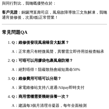
與同行對比，我哋嘅優勢在於：
客戶見證
：銅鑼灣某壽司店，風扇故障導致三文魚解凍，我哋
通宵搶修後，次晨8點正常營業！
常見問題QA
Q：維修後發現風扇噪音大點算？
A：正常應只有輕微風聲，異響需立即停用並檢查軸承
Q：可唔可以用膠袋包裹風扇防潮？
A：絕對唔得！阻礙散熱會縮短壽命50%
Q：維修費用可唔可以分期？
A：家電維修站支持八達通/Alipay即時支付
Q：商用雪櫃需要幾耐保養一次？
A：建議每3個月清理冷凝器，每年全面檢測