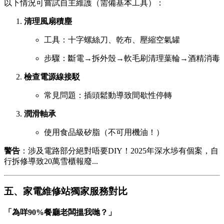
以下情況可嘗試自主維護（需備基本工具）：
清理風扇積塵
工具：十字螺絲刀、乾布、壓縮空氣罐
步驟：斷電→拆外殼→軟毛刷清理葉輪→酒精消毒
檢查電源線接駁
常見問題：插頭鬆動導致間歇性停轉
潤滑軸承
使用食品級矽脂（不可用機油！）
警告
：涉及電路部分絕對唔要DIY！2025年深水埗有個案，自
行拆修導致20萬雪櫃報廢...
五、家電維修站獨家服務對比
「為咩90%餐廳老闆搵我哋？」