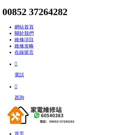
00852 37264282
網站首頁
關於我們
維修項目
維修攻略
在線留言

電話

咨詢
首页