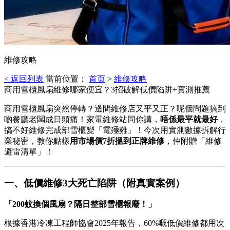
維修攻略
< 返回列表
當前位置：
首页
>
維修攻略
商用雪櫃風扇維修哪家便宜？3招破解低價陷阱+實測推薦
商用雪櫃風扇突然停轉？邊間維修店又平又正？呢個問題搞到
啲餐廳老闆成日頭痛！家電維修站同你講，
唔係最平就最好
，
搞不好維修完成部雪櫃變「電殛雞」！今次用實測數據拆解行
業秘密，教你點樣
用市場價7折搵到正牌維修
，仲附贈「維修
避雷清單」！
一、低價維修3大死亡陷阱（附真實案例）
「200蚊換個風扇？隔日整部雪櫃報廢！」
根據香港冷凍工程師協會2025年報告，60%嘅低價維修都用次