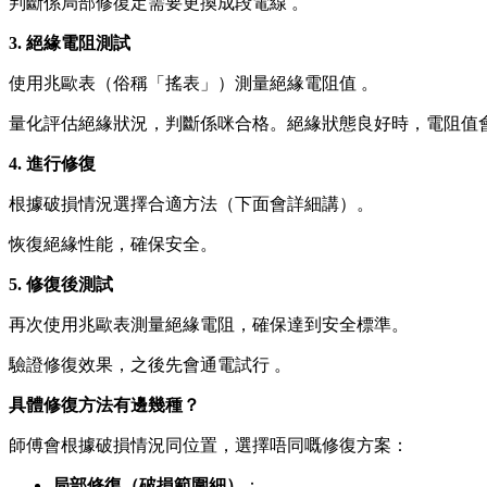
判斷係局部修復定需要更換成段電線 。
3. 絕緣電阻測試
使用兆歐表（俗稱「搖表」）測量絕緣電阻值 。
量化評估絕緣狀況，判斷係咪合格。絕緣狀態良好時，電阻值
4. 進行修復
根據破損情況選擇合適方法（下面會詳細講）。
恢復絕緣性能，確保安全。
5. 修復後測試
再次使用兆歐表測量絕緣電阻，確保達到安全標準。
驗證修復效果，之後先會通電試行 。
具體修復方法有邊幾種？
師傅會根據破損情況同位置，選擇唔同嘅修復方案：
局部修復（破損範圍細）
：