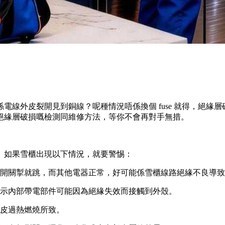
電線外皮裂開見到銅線？呢種情況唔係換個 fuse 就得，絕緣
絕緣層破損嘅檢測同維修方法，等你不會再對手無措。
。如果雪櫃出現以下情況，就要警惕：
開關掣就跳，而其他電器正常，好可能係雪櫃線路絕緣不良導致
示內部帶電部件可能因為絕緣失效而接觸到外殼。
皮過熱燃燒所致。