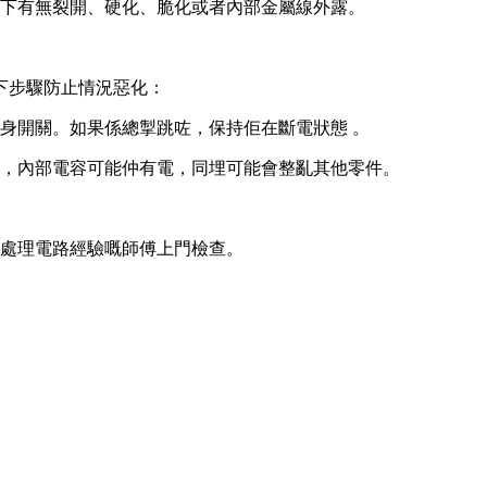
下有無裂開、硬化、脆化或者內部金屬線外露。
下步驟防止情況惡化：
身開關。如果係總掣跳咗，保持佢在斷電狀態 。
，內部電容可能仲有電，同埋可能會整亂其他零件。
處理電路經驗嘅師傅上門檢查。