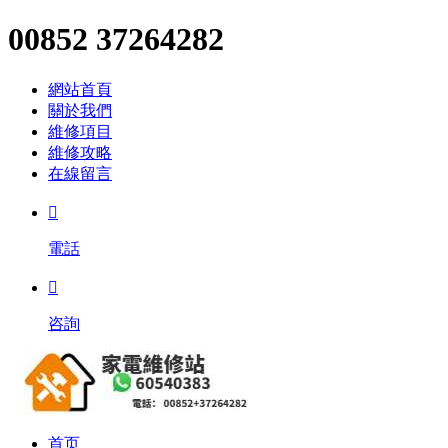
00852 37264282
網站首頁
關於我們
維修項目
維修攻略
在線留言

電話

咨詢
首页