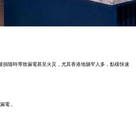
層破損隨時導致漏電甚至火災，尤其香港地舖窄人多，點樣快速
漏電 。