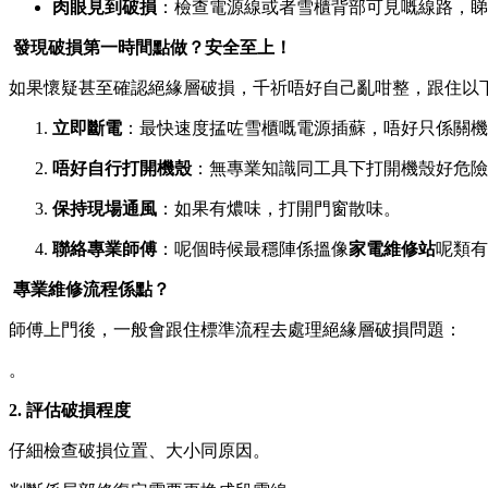
肉眼見到破損
：檢查電源線或者雪櫃背部可見嘅線路，睇
️ 發現破損第一時間點做？安全至上！
如果懷疑甚至確認絕緣層破損，千祈唔好自己亂咁整，跟住以
立即斷電
：最快速度掹咗雪櫃嘅電源插蘇，唔好只係關機
唔好自行打開機殼
：無專業知識同工具下打開機殼好危險
保持現場通風
：如果有燶味，打開門窗散味。
聯絡專業師傅
：呢個時候最穩陣係搵像
家電維修站
呢類有
️ 專業維修流程係點？
師傅上門後，一般會跟住標準流程去處理絕緣層破損問題：
。
2. 評估破損程度
仔細檢查破損位置、大小同原因。