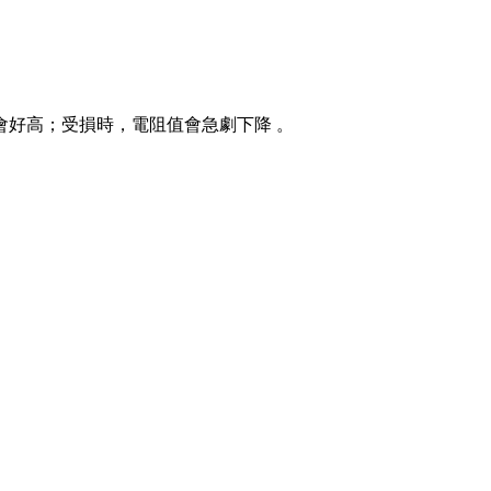
會好高；受損時，電阻值會急劇下降 。