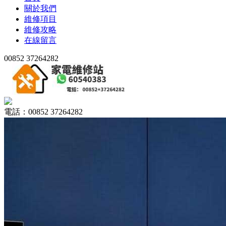
關於我們
維修項目
維修攻略
在線留言
00852 37264282
電話：00852 37264282