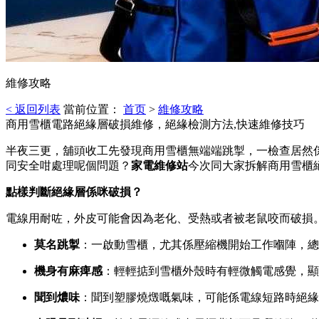
維修攻略
< 返回列表
當前位置：
首页
>
維修攻略
商用雪櫃電路絕緣層破損維修，絕緣檢測方法,快速維修技巧
半夜三更，舖頭收工先發現商用雪櫃無端端跳掣，一檢查居然係
同安全咁處理呢個問題？
家電維修站
今次同大家拆解商用雪櫃
點樣判斷絕緣層係咪破損？
電線用耐咗，外皮可能會因為老化、受熱或者被老鼠咬而破損
莫名跳掣
：一啟動雪櫃，尤其係壓縮機開始工作嗰陣，總
機身有麻痺感
：輕輕掂到雪櫃外殼時有輕微觸電感覺，顯
聞到燶味
：聞到塑膠燒燬嘅氣味，可能係電線短路時絕緣