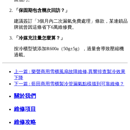
「保固期包含幾次回訪？」
建議簽訂「3個月內二次漏氣免費處理」條款，某連鎖品
牌就曾因這條省下6萬維修費。
「冷媒充注量怎麼算？」
按冷櫃型號添加R600a（50g±5g），過量會導致壓縮機
過載。
上一篇 : 樂聲商用雪櫃風扇故障維修,異響排查製冷效果
下降
下一篇 : 藍田商用雪櫃製冷管漏氣點樣搵到可靠維修？
關於我們
維修項目
維修攻略