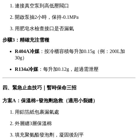
連接真空泵到高低壓閥口
開啟泵抽2小時，保持-0.1MPa
用肥皂水檢查接口是否漏氣
步驟3：精確充注雪種
R404A冷媒
：按冷櫃容積每升加0.15g（例：200L加
30g）
R134a冷媒
：每升加0.12g，超過需泄壓
四、緊急止血技巧｜暫時保命三招
方案A：保溫棉+發泡劑急救（適用小裂縫）
用鋁箔紙包裹漏氣處
外層纏3層保溫棉
填充聚氨酯發泡劑，凝固後刮平