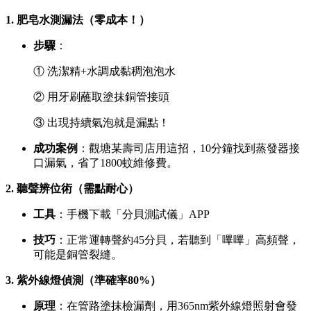
1. 肥皂水測漏法（零成本！）
步驟
：
① 洗潔精+水調成黏稠泡泡水
② 用牙刷蘸取塗抹銅管接頭
③ 出現持續氣泡就是漏點！
成功案例
：觀塘某壽司店用這招，10分鐘找到蒸發器接
口漏氣，省了1800蚊維修費。
2. 聽聲辨位術（需點耐心）
工具
：手機下載「分貝測試儀」APP
技巧
：正常運轉聲約45分貝，若聽到「嗶嗶」高頻聲，
可能是銅管裂縫。
3. 紫外線燈偵測（準確率80%）
原理
：在管路塗抹檢漏劑，用365nm紫外線燈照射會發