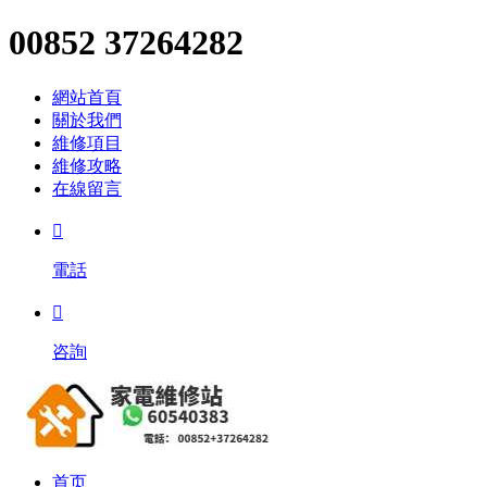
00852 37264282
網站首頁
關於我們
維修項目
維修攻略
在線留言

電話

咨詢
首页