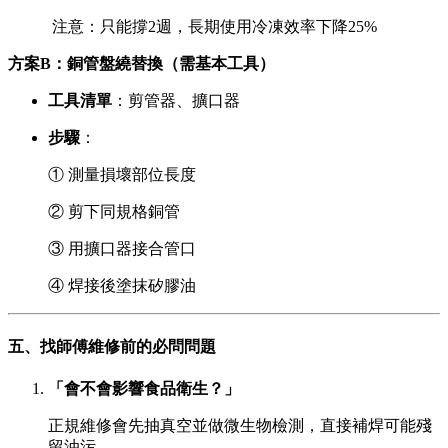
️ 注意：只能撐2週，長期使用冷凍效率下降25%
方案B：銅管盤繞替換（需基本工具）
工具清單
：剪管器、擴口器
步驟
：
① 測量損壞部位長度
② 剪下同規格銅管
③ 用擴口器接合管口
④ 焊接後塗抹矽膠油
五、找師傅維修前的必問問題
「會不會影響食品衛生？」
正規維修會先抽真空並做微生物檢測，直接補焊可能殘
留油污。