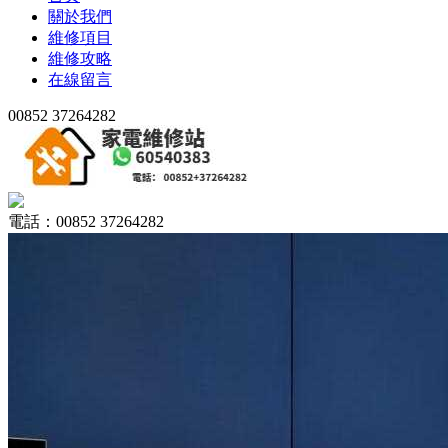
關於我們
維修項目
維修攻略
在線留言
00852 37264282
電話：00852 37264282