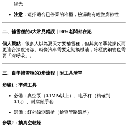
綠光
注意
：這招適合已停業的冷櫃，檢漏劑有輕微腐蝕性
二、補雪種的4大常見錯誤｜90%老闆都在犯
個人觀點
：很多人以為夏天才要補雪種，但其實冬季乾燥反而
更適合深度清潔。就像汽車需要定期換機油，冷櫃的銅管也需
要「深呼吸」。
三、自學補雪種的3步流程｜附工具清單
步驟1：準備工具
必備：真空泵（0.1MPa以上）、电子秤（精確到
0.1g）、耐腐蝕手套
選備：紅外線測溫槍（檢查管路溫差）
步驟2：抽真空乾燥