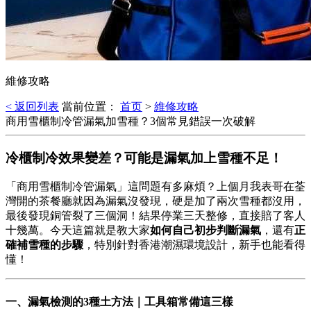
維修攻略
< 返回列表
當前位置：
首页
>
維修攻略
商用雪櫃制冷管漏氣加雪種？3個常見錯誤一次破解
冷櫃制冷效果變差？可能是漏氣加上雪種不足！
「商用雪櫃制冷管漏氣」這問題有多麻煩？上個月我表哥在荃
灣開的茶餐廳就因為漏氣沒發現，硬是加了兩次雪種都沒用，
最後發現銅管裂了三個洞！結果停業三天整修，直接賠了客人
十幾萬。今天這篇就是教大家
如何自己初步判斷漏氣
，還有
正
確補雪種的步驟
，特別針對香港潮濕環境設計，新手也能看得
懂！
一、漏氣檢測的3種土方法｜工具箱常備這三樣