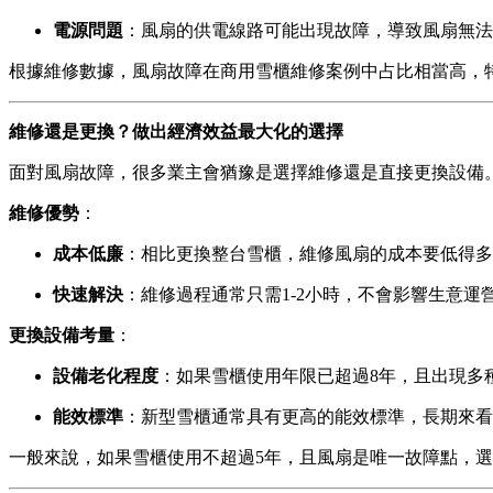
電源問題
：風扇的供電線路可能出現故障，導致風扇無法
根據維修數據，風扇故障在商用雪櫃維修案例中占比相當高，特
維修還是更換？做出經濟效益最大化的選擇
面對風扇故障，很多業主會猶豫是選擇維修還是直接更換設備
維修優勢
：
成本低廉
：相比更換整台雪櫃，維修風扇的成本要低得多
快速解決
：維修過程通常只需1-2小時，不會影響生意運
更換設備考量
：
設備老化程度
：如果雪櫃使用年限已超過8年，且出現多
能效標準
：新型雪櫃通常具有更高的能效標準，長期來看
一般來說，如果雪櫃使用不超過5年，且風扇是唯一故障點，