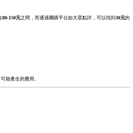
在
80-150元
之間，而通過團購平台如大眾點評，可以找到
30元
的
有可能產生的費用。