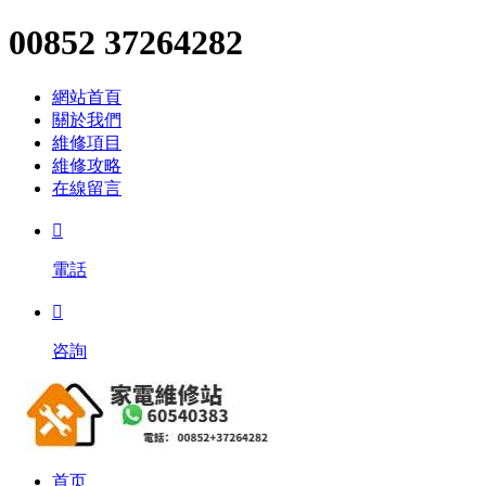
00852 37264282
網站首頁
關於我們
維修項目
維修攻略
在線留言

電話

咨詢
首页