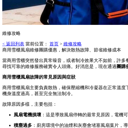
維修攻略
< 返回列表
當前位置：
首页
>
維修攻略
商用雪櫃風扇維修團購優惠，解決散熱故障、節省維修成本
當商用雪櫃突然發出異常噪音，或者制冷效果大不如前，許多
尋找可靠的維修服務確實令人頭痛。好消息是，現在通過
團購
商用雪櫃風扇故障的常見原因與症狀
商用雪櫃風扇主要負責散熱，確保壓縮機和冷凝器在正常溫度
機身溫度過高，甚至完全無法制冷。
故障原因多樣，主要包括：
風扇電機損壞
：這是導致風扇停轉的最常見原因，電機可
積塵過多
：廚房環境中的油煙和灰塵會堵塞風扇葉片，導