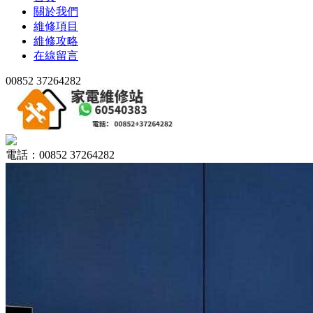
關於我們
維修項目
維修攻略
在線留言
00852 37264282
電話：00852 37264282