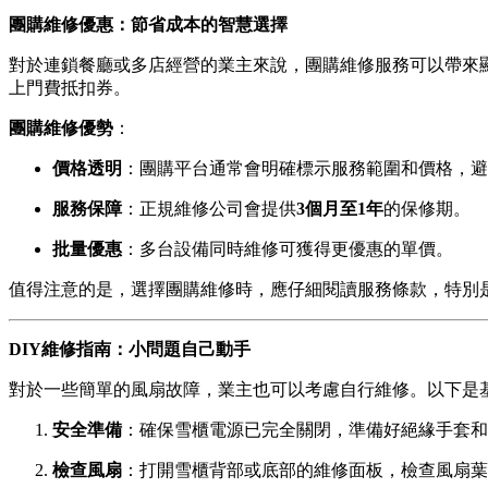
團購維修優惠：節省成本的智慧選擇
對於連鎖餐廳或多店經營的業主來說，團購維修服務可以帶來
上門費抵扣券。
團購維修優勢
：
價格透明
：團購平台通常會明確標示服務範圍和價格，避
服務保障
：正規維修公司會提供
3個月至1年
的保修期。
批量優惠
：多台設備同時維修可獲得更優惠的單價。
值得注意的是，選擇團購維修時，應仔細閱讀服務條款，特別是
DIY維修指南：小問題自己動手
對於一些簡單的風扇故障，業主也可以考慮自行維修。以下是
安全準備
：確保雪櫃電源已完全關閉，準備好絕緣手套和
檢查風扇
：打開雪櫃背部或底部的維修面板，檢查風扇葉