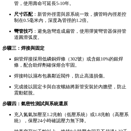
管，使用壽命可延長5-10年。
尺寸匹配
：新管外徑需與原系統一致，擴管時內徑差控
制在0.5毫米內，深度為管徑的1.2倍。
彎管技巧
：避免急彎造成扁管，使用彈簧彎管器保持管
道圓滑弧度。
步驟三：焊接與固定
銅管焊接採用低磷銅焊條（302號）或含銀10%的銀焊
條，配合助焊劑確保熔合牢固。
焊接時以濕布包裹鄰近閥件，防止高溫損傷。
完成後以固定卡與自攻螺絲將新管安裝於內膽壁，防止
震動鬆脫。
步驟四：氣密性測試與系統還原
充入氮氣加壓至1.2兆帕（低壓系統）或1.8兆帕（高壓系
統），保壓24小時確認壓力無下降。