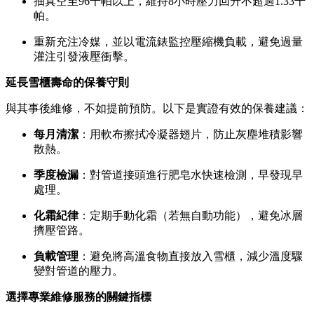
抽真空至96千帕以上，維持8小時壓力回升不超過1.33千
帕。
重新充注冷媒，並以電流錶監控壓縮機負載，避免過量
灌注引發液壓衝擊。
延長雪櫃壽命的保養守則
與其事後維修，不如提前預防。以下是實證有效的保養建議：
每月清潔
：用軟布擦拭冷凝器翅片，防止灰塵堆積影響
散熱。
季度檢漏
：對管道接頭進行肥皂水快速檢測，早發現早
處理。
化霜紀律
：定期手動化霜（若無自動功能），避免冰層
擠壓管路。
負載管理
：避免將高溫食物直接放入雪櫃，減少溫度驟
變對管道的壓力。
選擇專業維修服務的關鍵指標