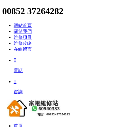
00852 37264282
網站首頁
關於我們
維修項目
維修攻略
在線留言

電話

咨詢
首页