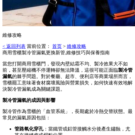
維修攻略
< 返回列表
當前位置：
首页
>
維修攻略
商用雪櫃製冷管漏氣更換新管,維修技巧與保養指南
當您打開商用雪櫃門，發現內壁結霜不均、製冷效果大不如
前，甚至壓縮機不停運轉卻無法降溫，這很可能正面臨
製冷管
漏氣
的棘手問題。對於餐廳、超市、便利店等商業場所而言，
雪櫃罷工意味著食材腐壞風險與營業損失，如何快速有效地解
決製冷管漏氣成為關鍵課題。
製冷管漏氣的成因與影響
製冷管作為雪櫃的「血管系統」，長期處於冷熱交替狀態。最
常見的漏氣原因包括：
管路氧化穿孔
：當鐵管或鋁管接觸水分後產生鏽蝕，尤