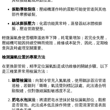
其在接縫處或焊點位置。
振動導致裂痕
：壓縮機運作時的震動可能使管道與其他
部件摩擦破裂。
結冰膨脹壓力
：化霜功能異常時，蒸發器結冰體積膨
脹，壓迫管路變形。
輕微漏氣會使雪櫃降溫效率下降，耗電量增加；若完全失壓，
壓縮機可能因持續空轉而燒毀，維修成本陡升。因此，定期檢
查與及時處理至關重要。
檢測漏氣位置的專業方法
在更換新管前，精準定位漏氣點是成功維修的關鍵步驟。以下
是三種業界常用檢漏方法：
聽聲檢漏法
：向製冷管充入氮氣後，使用聽診器沿管道
巡檢，若聽到「嘶嘶」氣流聲則標記該處。此法適合明
顯裂縫，但對微細漏點敏感度不足。
肥皂水泡沫法
：將濃肥皂水塗抹於疑似漏氣部位，觀察
是否冒泡。此法成本低且操作簡便，但需清潔管道表面