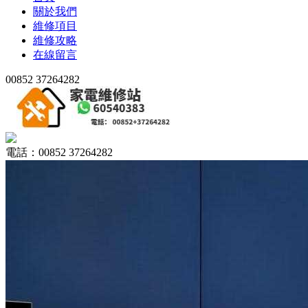
關於我們
維修項目
維修攻略
在線留言
00852 37264282
電話：00852 37264282