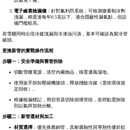
以避免干擾。
電子鹵素檢漏儀
：針對氟利昂系統，可檢測微量制冷劑
洩漏，精度達每年0.5克以下。適合隱蔽性漏氣點，但設
備門檻較高。
若雪櫃同時出現冷媒洩漏與冷凍油污漬，基本可確診為製冷管
破損。
更換新管的實戰操作流程
步驟一：安全準備與舊管拆除
切斷雪櫃電源，清空內藏物品，移置通風場地。
使用扳手拆卸壓縮機接頭，釋放殘餘冷媒（需依環保規
定回收）。
根據檢漏標記，用切管器切除損壞管段，若焊點需拆除
則以氣焊加熱分離。
步驟二：新管選材與加工
材質選擇
：優先推薦銅管，其耐腐蝕性與導熱性優於鋁