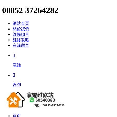
00852 37264282
網站首頁
關於我們
維修項目
維修攻略
在線留言

電話

咨詢
首页