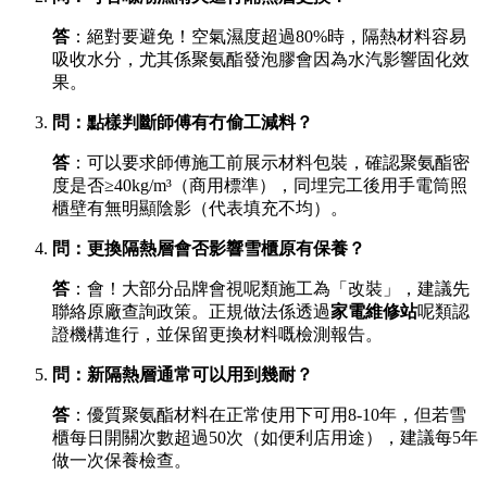
答
：絕對要避免！空氣濕度超過80%時，隔熱材料容易
吸收水分，尤其係聚氨酯發泡膠會因為水汽影響固化效
果。
問：點樣判斷師傅有冇偷工減料？
答
：可以要求師傅施工前展示材料包裝，確認聚氨酯密
度是否≥40kg/m³（商用標準），同埋完工後用手電筒照
櫃壁有無明顯陰影（代表填充不均）。
問：更換隔熱層會否影響雪櫃原有保養？
答
：會！大部分品牌會視呢類施工為「改裝」，建議先
聯絡原廠查詢政策。正規做法係透過
家電維修站
呢類認
證機構進行，並保留更換材料嘅檢測報告。
問：新隔熱層通常可以用到幾耐？
答
：優質聚氨酯材料在正常使用下可用8-10年，但若雪
櫃每日開關次數超過50次（如便利店用途），建議每5年
做一次保養檢查。