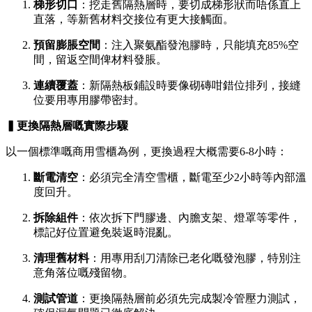
梯形切口
：挖走舊隔熱層時，要切成梯形狀而唔係直上
直落，等新舊材料交接位有更大接觸面。
預留膨脹空間
：注入聚氨酯發泡膠時，只能填充85%空
間，留返空間俾材料發脹。
連續覆蓋
：新隔熱板鋪設時要像砌磚咁錯位排列，接縫
位要用專用膠帶密封。
▍更換隔熱層嘅實際步驟
以一個標準嘅商用雪櫃為例，更換過程大概需要6-8小時：
斷電清空
：必須完全清空雪櫃，斷電至少2小時等內部溫
度回升。
拆除組件
：依次拆下門膠邊、內膽支架、燈罩等零件，
標記好位置避免裝返時混亂。
清理舊材料
：用專用刮刀清除已老化嘅發泡膠，特別注
意角落位嘅殘留物。
測試管道
：更換隔熱層前必須先完成製冷管壓力測試，