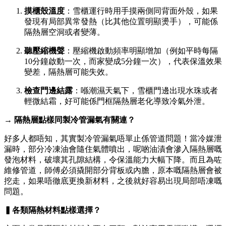
摸櫃殼溫度
：雪櫃運行時用手摸兩側同背面外殼，如果
發現有局部異常發熱（比其他位置明顯燙手），可能係
隔熱層空洞或者變薄。
聽壓縮機聲
：壓縮機啟動頻率明顯增加（例如平時每隔
10分鐘啟動一次，而家變成5分鐘一次），代表保溫效果
變差，隔熱層可能失效。
檢查門邊結露
：喺潮濕天氣下，雪櫃門邊出現水珠或者
輕微結霜，好可能係門框隔熱層老化導致冷氣外泄。
→ 隔熱層點樣同製冷管漏氣有關連？
好多人都唔知，其實製冷管漏氣唔單止係管道問題！當冷媒泄
漏時，部分冷凍油會隨住氣體噴出，呢啲油漬會滲入隔熱層嘅
發泡材料，破壞其孔隙結構，令保溫能力大幅下降。而且為咗
維修管道，師傅必須撬開部分背板或內膽，原本嘅隔熱層會被
挖走，如果唔徹底更換新材料，之後就好容易出現局部唔凍嘅
問題。
▍各類隔熱材料點樣選擇？