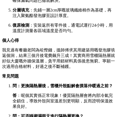
確保漏氣問題已徹底解決。
分層填充
：先鋪一層2cm厚嘅玻璃纖維棉作為基礎，再
注入聚氨酯發泡膠至設計厚度。
復原檢測
：安裝返所有零件後，通電試運行24小時，用
溫度計測量各區域溫度是否均勻。
個人心得
我見過有餐廳老闆為咗慳錢，搵師傅求其用建築用嘅發泡膠填
返個洞，結果三個月後電費飆升三成！其實商用雪櫃隔熱層就
好似大廈嘅外牆保溫層，貪平用錯材料真係後患無窮。寧願一
次過用合格材料，好過之後不斷補鑊。
常見問題
問：更換隔熱層後，雪櫃外殼點解會摸落仲暖過之前？
答
：呢個其實係正常現象！優質隔熱層會將內部冷氣完
全鎖住，導致外殼與室溫差別更明顯，反而證明保溫效
果良好。
問：可否喺潮濕雨天進行隔熱層更換？