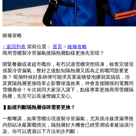
維修攻略
< 返回列表
當前位置：
首页
>
維修攻略
商用雪櫃製冷管漏氣後隔熱層點樣更換先至啱？
開緊餐廳或者超市嘅你，有冇試過雪櫃突然唔凍，檢查完發現
係製冷管漏氣，整好之後點知隔熱層又因為之前嘅問題要更
換？ 呢個時候好多師傅可能求其塞返啲發泡膠就當搞掂，但
其實隔熱層更換唔單止影響保溫效果，仲會直接關係到電費同
雪櫃壽命！今次就同大家深入講下，點樣專業更換商用雪櫃隔
熱層，先至可以長遠慳錢又安心。
▍點樣判斷隔熱層係咪需要更換？
一般嚟講，如果雪櫃出現過製冷管漏氣，尤其係冷媒泄漏導致
內部結冰嚴重嘅情況，隔熱層好大機會已經受潮或者被油漬污
染。你可以透過以下方法初步判斷：