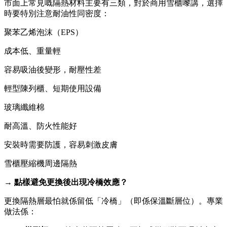
市面上常見嘅隔熱材料主要有三類，對於商用雪櫃嚟講，選擇
時要特別注意耐油性同密度：
聚苯乙烯泡沫（EPS）
成本低、重量輕
容易吸油後變形，耐壓性差
輕型陳列櫃、短期使用設備
玻璃纖維棉
耐高溫、防火性能好
安裝時需要防護，容易刺激皮膚
雪櫃壓縮機周邊隔熱
→ 點樣避免更換後出現冷橋效應？
更換隔熱層最怕就係留低「冷橋」（即係保溫斷層位）。專業
做法係：