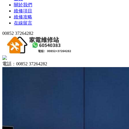
關於我們
維修項目
維修攻略
在線留言
00852 37264282
電話：00852 37264282