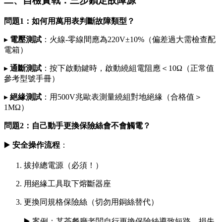
二、自檢實戰：三步鎖定故障源
問題1：如何用萬用表判斷故障類型？
▸
電壓測試
：火線-零線間應為220V±10%（偏差過大需檢查配
電箱）
▸
通斷測試
：按下啟動鍵時，啟動繞組電阻應＜10Ω（正常值
參考型號手冊）
▸
絕緣測試
：用500V兆歐表測量繞組對地絕緣（合格值＞
1MΩ）
問題2：自己動手更換保險絲會不會觸電？
▶️
安全操作流程
：
拔掉總電源（必須！）
用絕緣工具取下熔斷器座
更換同規格保險絲（切勿用銅絲替代）
▶️ 案例：某茶餐廳老闆自行更換保險絲導致短路，損失