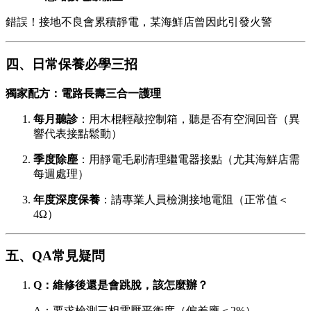
錯誤！接地不良會累積靜電，某海鮮店曾因此引發火警
四、日常保養必學三招
獨家配方：電路長壽三合一護理
每月聽診
：用木棍輕敲控制箱，聽是否有空洞回音（異
響代表接點鬆動）
季度除塵
：用靜電毛刷清理繼電器接點（尤其海鮮店需
每週處理）
年度深度保養
：請專業人員檢測接地電阻（正常值＜
4Ω）
五、QA常見疑問
Q：維修後還是會跳脫，該怎麼辦？
A：要求檢測三相電壓平衡度（偏差應＜2%）