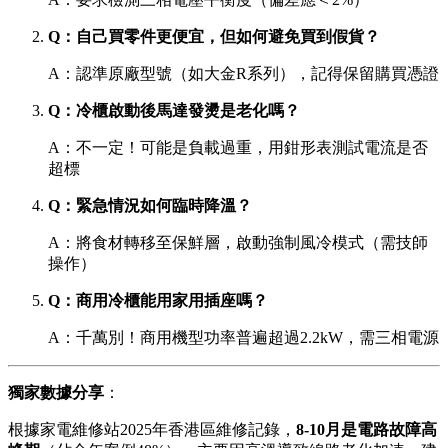
Q：自己買零件更便宜，但如何避免買到假貨？
A：認準原廠型號（如大金R系列），記得保留購買憑證
Q：冷櫃啟動後馬達發燙是老化嗎？
A：不一定！可能是負載過重，用鉗形表測試電流是否
超標
Q：緊急情況如何臨時降溫？
A：將食材轉移至保鮮層，啟動強制風冷模式（需技師
操作）
Q：商用冷櫃能用家用插座嗎？
A：千萬別！商用機型功率普遍超過2.2kW，需三相電源
獨家數據分享
：
根據家電維修站2025年香港區維修記錄，
8-10月是電路故障高