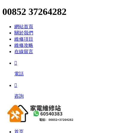
00852 37264282
網站首頁
關於我們
維修項目
維修攻略
在線留言

電話

咨詢
首页