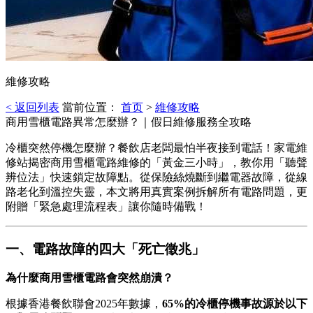
維修攻略
< 返回列表
當前位置：
首页
>
維修攻略
商用雪櫃電路異常怎麼辦？｜假日維修服務全攻略
冷櫃突然停機怎麼辦？餐飲店老闆最怕半夜接到電話！家電維
修站揭密商用雪櫃電路維修的「黃金三小時」，教你用「聽聲
辨位法」快速鎖定故障點。從保險絲燒斷到繼電器故障，從線
路老化到溫控失靈，本文將用真實案例拆解所有電路問題，更
附贈「緊急處理流程表」讓你隨時備戰！
一、電路故障的四大「死亡徵兆」
為什麼商用雪櫃電路會突然崩潰？
根據香港餐飲聯會2025年數據，
65%的冷櫃停機事故源於以下