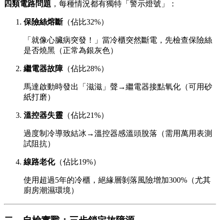
四類電路問題
，每種情況都有獨特「警示燈號」：
保險絲熔斷
（佔比32%）
「就像心臟病突發！」當冷櫃突然斷電，先檢查保險絲
是否燒黑（正常為銀灰色）
繼電器故障
（佔比28%）
馬達啟動時發出「滋滋」聲→繼電器接點氧化（可用砂
紙打磨）
溫控器失靈
（佔比21%）
過度制冷導致結冰→溫控器感溫頭脫落（需用萬用表測
試阻抗）
線路老化
（佔比19%）
使用超過5年的冷櫃，絕緣層剝落風險增加300%（尤其
廚房潮濕環境）