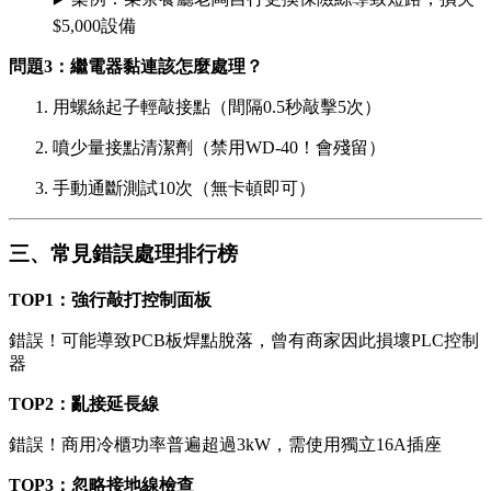
$5,000設備
問題3：繼電器黏連該怎麼處理？
用螺絲起子輕敲接點（間隔0.5秒敲擊5次）
噴少量接點清潔劑（禁用WD-40！會殘留）
手動通斷測試10次（無卡頓即可）
三、常見錯誤處理排行榜
TOP1：強行敲打控制面板
錯誤！可能導致PCB板焊點脫落，曾有商家因此損壞PLC控制
器
TOP2：亂接延長線
錯誤！商用冷櫃功率普遍超過3kW，需使用獨立16A插座
TOP3：忽略接地線檢查