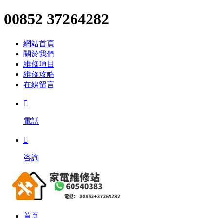
00852 37264282
網站首頁
關於我們
維修項目
維修攻略
在線留言

電話

咨詢
首页