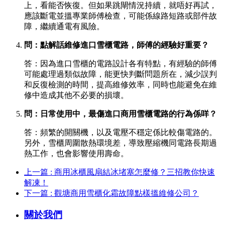
上，看能否恢復。但如果跳閘情況持續，就唔好再試，
應該斷電並搵專業師傅檢查，可能係線路短路或部件故
障，繼續通電有風險。
問：點解話維修進口雪櫃電路，師傅的經驗好重要？
答：因為進口雪櫃的電路設計各有特點，有經驗的師傅
可能處理過類似故障，能更快判斷問題所在，減少誤判
和反復檢測的時間，提高維修效率，同時也能避免在維
修中造成其他不必要的損壞。
問：日常使用中，最傷進口商用雪櫃電路的行為係咩？
答：頻繁的開關機，以及電壓不穩定係比較傷電路的。
另外，雪櫃周圍散熱環境差，導致壓縮機同電路長期過
熱工作，也會影響使用壽命。
上一篇 : 商用冰櫃風扇結冰堵塞怎麼修？三招教你快速
解凍！
下一篇 : 觀塘商用雪櫃化霜故障點樣搵維修公司？
關於我們