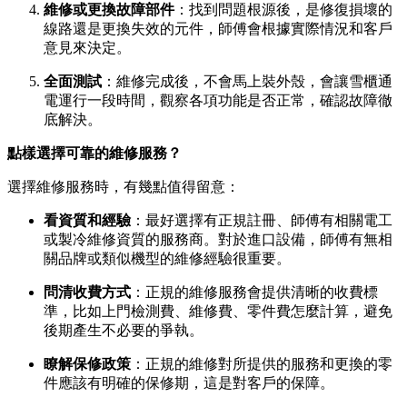
維修或更換故障部件
：找到問題根源後，是修復損壞的
線路還是更換失效的元件，師傅會根據實際情況和客戶
意見來決定。
全面測試
：維修完成後，不會馬上裝外殼，會讓雪櫃通
電運行一段時間，觀察各項功能是否正常，確認故障徹
底解決。
點樣選擇可靠的維修服務？
選擇維修服務時，有幾點值得留意：
看資質和經驗
：最好選擇有正規註冊、師傅有相關電工
或製冷維修資質的服務商。對於進口設備，師傅有無相
關品牌或類似機型的維修經驗很重要。
問清收費方式
：正規的維修服務會提供清晰的收費標
準，比如上門檢測費、維修費、零件費怎麼計算，避免
後期產生不必要的爭執。
瞭解保修政策
：正規的維修對所提供的服務和更換的零
件應該有明確的保修期，這是對客戶的保障。