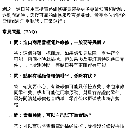
總之，進口商用雪櫃電路維修確實需要更多專業知識和經驗，
遇到問題時，選擇可靠的維修服務商是關鍵。希望各位老闆的
雪櫃都能乖乖聽話，正常運行！
常見問題（FAQ）
問：進口商用雪櫃電路維修，一般要等幾耐？
答：這個好難一概而論。如果係常見故障，零件齊全，
可能一兩個小時就搞掂。但如果涉及要訂購特殊進口零
件，加上檢測時間，等幾日甚至更耐都有可能。
問：點解有啲維修報價咁平，係咪有伏？
答：確實要小心。有些報價可能只係檢查費，未包維修
同零件費。或者可能使用非原裝、質量冇保證的零件。
最好問清楚報價包含啲咩，零件係咪原裝或者符合規
格。
問：雪櫃跳閘，可以自己試下重置嗎？
答：可以嘗試將雪櫃電源插頭拔掉，等待幾分鐘後再插