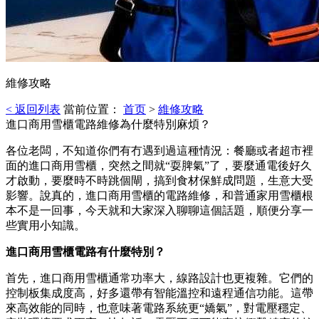
維修攻略
< 返回列表
當前位置：
首页
>
維修攻略
進口商用雪櫃電路維修為什麼特別麻煩？
各位老闆，不知道你們有冇遇到過這種情況：餐廳或者超市裡
面的進口商用雪櫃，突然之間就“耍脾氣”了，要麼通電後好久
才啟動，要麼時不時跳個閘，搞到食材保鮮成問題，生意大受
影響。說真的，進口商用雪櫃的電路維修，和普通家用雪櫃根
本不是一回事，今天就和大家深入聊聊這個話題，順便分享一
些實用小知識。
進口商用雪櫃電路有什麼特別？
首先，進口商用雪櫃通常功率大，線路設計也更複雜。它們的
控制板集成度高，好多還帶有智能溫控和遠程通信功能。這帶
來高效能的同時，也意味著電路系統更“嬌氣”，對電壓穩定、