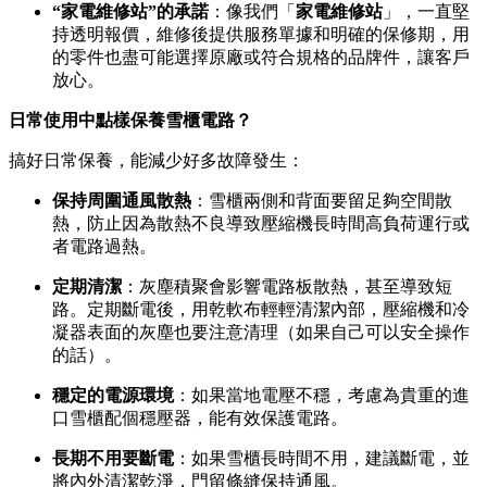
“家電維修站”的承諾
：像我們「
家電維修站
」，一直堅
持透明報價，維修後提供服務單據和明確的保修期，用
的零件也盡可能選擇原廠或符合規格的品牌件，讓客戶
放心。
日常使用中點樣保養雪櫃電路？
搞好日常保養，能減少好多故障發生：
保持周圍通風散熱
：雪櫃兩側和背面要留足夠空間散
熱，防止因為散熱不良導致壓縮機長時間高負荷運行或
者電路過熱。
定期清潔
：灰塵積聚會影響電路板散熱，甚至導致短
路。定期斷電後，用乾軟布輕輕清潔內部，壓縮機和冷
凝器表面的灰塵也要注意清理（如果自己可以安全操作
的話）。
穩定的電源環境
：如果當地電壓不穩，考慮為貴重的進
口雪櫃配個穩壓器，能有效保護電路。
長期不用要斷電
：如果雪櫃長時間不用，建議斷電，並
將內外清潔乾淨，門留條縫保持通風。