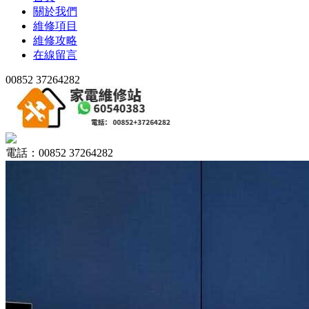
關於我們
維修項目
維修攻略
在線留言
00852 37264282
電話：00852 37264282