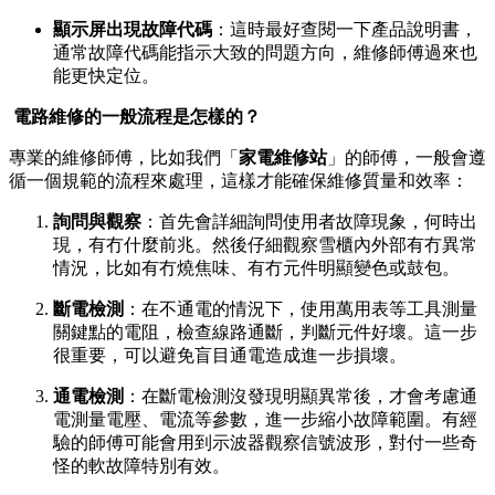
顯示屏出現故障代碼
：這時最好查閱一下產品說明書，
通常故障代碼能指示大致的問題方向，維修師傅過來也
能更快定位。
️ 電路維修的一般流程是怎樣的？
專業的維修師傅，比如我們「
家電維修站
」的師傅，一般會遵
循一個規範的流程來處理，這樣才能確保維修質量和效率：
詢問與觀察
：首先會詳細詢問使用者故障現象，何時出
現，有冇什麼前兆。然後仔細觀察雪櫃內外部有冇異常
情況，比如有冇燒焦味、有冇元件明顯變色或鼓包。
斷電檢測
：在不通電的情況下，使用萬用表等工具測量
關鍵點的電阻，檢查線路通斷，判斷元件好壞。這一步
很重要，可以避免盲目通電造成進一步損壞。
通電檢測
：在斷電檢測沒發現明顯異常後，才會考慮通
電測量電壓、電流等參數，進一步縮小故障範圍。有經
驗的師傅可能會用到示波器觀察信號波形，對付一些奇
怪的軟故障特別有效。