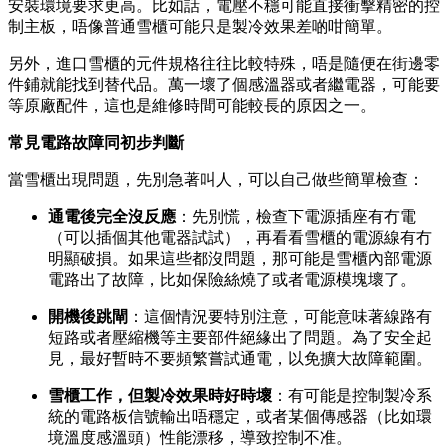
安裝環境要求更高。比如話，電壓不穩可能直接衝擊精密的控
制主板，唔像普通雪櫃可能只是製冷效果差啲咁簡單。
另外，進口雪櫃的元件規格往往比較特殊，唔是隨便在街邊零
件鋪就能找到替代品。萬一壞了個感溫器或者繼電器，可能要
等原廠配件，這也是維修時間可能較長的原因之一。
常見電路故障同初步判斷
當雪櫃出現問題，先別急著叫人，可以自己做些簡單檢查：
通電後完全沒反應
：先別慌，檢查下電源插座有冇電
（可以插個其他電器試試），再看看雪櫃的電源線有冇
明顯破損。如果這些都沒問題，那可能是雪櫃內部電源
電路出了故障，比如保險絲燒了或者電源模塊壞了。
開機後跳閘
：這個情況要特別注意，可能意味著線路有
短路或者壓縮機等主要部件絕緣出了問題。為了安全起
見，最好暫時不要頻繁嘗試通電，以免擴大故障範圍。
雪櫃工作，但製冷效果時好時壞
：有可能是控制製冷系
統的電路板信號輸出唔穩定，或者某個傳感器（比如環
境溫度感溫頭）性能漂移，導致控制不准。