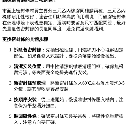
點揀選合適的進口密封條？
市面上密封條材質主要分三元乙丙橡膠同硅膠兩種。三元乙丙
橡膠耐用性較好，適合使用頻率高的商用環境；而硅膠密封條
在低溫環境下表現更穩定。選購時要留意尺寸匹配問題，最好
先量度舊密封條的長度同厚度，避免買返來裝唔到。
更換密封條的具體步驟
拆除舊密封條
：先抽出磁性條，用螺絲刀小心撬起固定
部位。如果係嵌入式設計，要從角落開始慢慢拉出。
清潔安裝位置
：用中性清潔劑徹底清理門框，確保無殘
留污漬，等表面完全乾燥先進行安裝。
新密封條預處理
：將新密封條放入60℃左右溫水浸泡3-5
分鐘，讓其變軟更容易安裝。
按順序安裝
：從上邊開始，慢慢將密封條壓入槽內，注
意保持平整唔好扭曲。
裝回磁性條
：確認密封條安裝妥當後，將磁性條重新插
入，注意方向要正確。