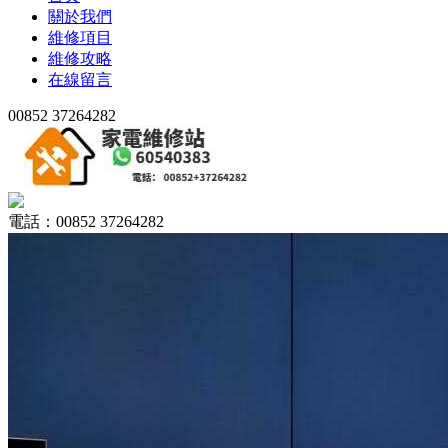
關於我們
維修項目
維修攻略
在線留言
00852 37264282
電話：00852 37264282