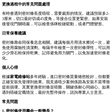
更換過程中的常見問題處理
有時會遇到密封條長度唔啱，需要裁剪的情況。建議預留多2-
3厘米，切口最好切成45度角，等接合位置更緊密。如果安裝
後發現門關唔嚴，可以檢查係咪較鏈鬆動，或者門體變形。
日常保養建議
密封條壽命同保養息息相關。建議每個月用清水擦拭一次，避
免使用腐蝕性清潔劑。每隔半年檢查一次密封條彈性，可以用
少少滑石粉保持乾爽。記得避免用力關門，以免加速密封條老
化。
個人心得
根據
家電維修站
多年經驗，進口密封條質量雖然較好，但都要
正確安裝先發揮到效果。我見過唔少案例係因為安裝不當導致
提前損壞。其實更換密封條並唔難，關鍵係耐心同細心。如果
遇到唔確定嘅情況，最好先暫停操作，諮詢專業人士意見。
常見問題
1. 密封條使用壽命一般幾長？