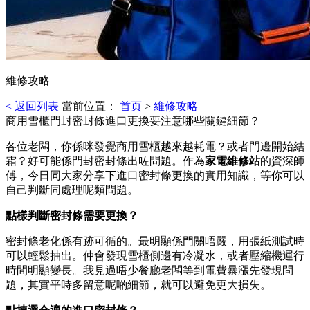
維修攻略
< 返回列表
當前位置：
首页
>
維修攻略
商用雪櫃門封密封條進口更換要注意哪些關鍵細節？
各位老闆，你係咪發覺商用雪櫃越來越耗電？或者門邊開始結
霜？好可能係門封密封條出咗問題。作為
家電維修站
的資深師
傅，今日同大家分享下進口密封條更換的實用知識，等你可以
自己判斷同處理呢類問題。
點樣判斷密封條需要更換？
密封條老化係有跡可循的。最明顯係門關唔嚴，用張紙測試時
可以輕鬆抽出。仲會發現雪櫃側邊有冷凝水，或者壓縮機運行
時間明顯變長。我見過唔少餐廳老闆等到電費暴漲先發現問
題，其實平時多留意呢啲細節，就可以避免更大損失。