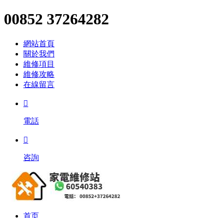
00852 37264282
網站首頁
關於我們
維修項目
維修攻略
在線留言

電話

咨詢
首页