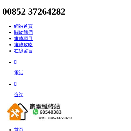
00852 37264282
網站首頁
關於我們
維修項目
維修攻略
在線留言

電話

咨詢
首页