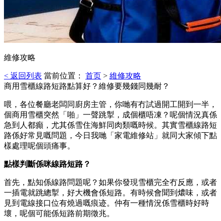
維修攻略
< 返回列表
當前位置：
首页
>
維修攻略
商用雪櫃線路短路點算好？維修要幾錢同幾耐？
喂，各位餐廳老闆同廚房主管，你哋有冇試過開工開到一半，
個商用雪櫃突然「啪」一聲跳掣，成個櫃唔凍？呢個情況真係
急到人都癲，尤其係雪住海鮮同肉類嘅時候。其實雪櫃線路短
路係好常見嘅問題，今日我哋「家電維修站」就同大家傾下點
樣處理呢個頭痛事。
點樣判斷係咪線路短路？
首先，點知係線路問題呢？如果你發現雪櫃完全冇反應，或者
一插電就跳總掣，好大機會係短路。有時候會聞到燶味，或者
見到電線接口位有燒過嘅痕迹。仲有一種情況係雪櫃時好時
壞，呢個可能係短路前期徵兆。