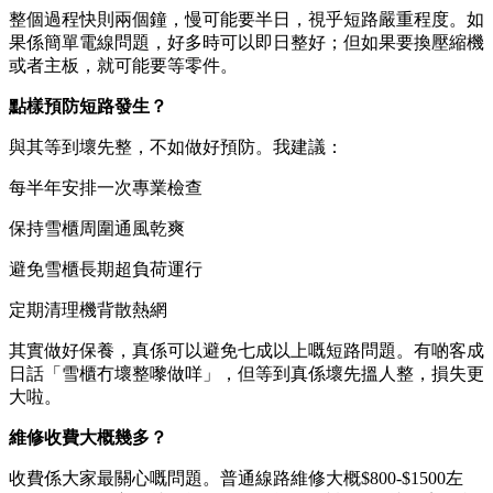
整個過程快則兩個鐘，慢可能要半日，視乎短路嚴重程度。如
果係簡單電線問題，好多時可以即日整好；但如果要換壓縮機
或者主板，就可能要等零件。
點樣預防短路發生？
與其等到壞先整，不如做好預防。我建議：
每半年安排一次專業檢查
保持雪櫃周圍通風乾爽
避免雪櫃長期超負荷運行
定期清理機背散熱網
其實做好保養，真係可以避免七成以上嘅短路問題。有啲客成
日話「雪櫃冇壞整嚟做咩」，但等到真係壞先搵人整，損失更
大啦。
維修收費大概幾多？
收費係大家最關心嘅問題。普通線路維修大概$800-$1500左