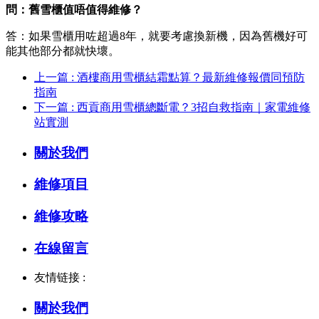
問：舊雪櫃值唔值得維修？
答：如果雪櫃用咗超過8年，就要考慮換新機，因為舊機好可
能其他部分都就快壞。
上一篇 : 酒樓商用雪櫃結霜點算？最新維修報價同預防
指南
下一篇 : 西貢商用雪櫃總斷電？3招自救指南｜家電維修
站實測
關於我們
維修項目
維修攻略
在線留言
友情链接 :
關於我們